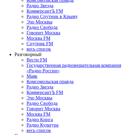
Комсомольская правда
Радио Звезда
КоммерсантЪ FM
Радио Спутник в Крыму
Эхо Москвы
Радио Свобода
Говорит Москва
Москва FM
Спутник FM
весь список
Разговорный
Вести FM
Государственная радиовещательная компания
«Радио России»
Маяк
Комсомольская правда
Радио Звезда
КоммерсантЪ FM
Эхо Москвы
Радио Свобода
Говорит Москва
Москва FM
Радио Книга
Радио Культура
весь список