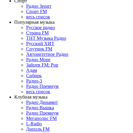
Спорт
Радио Зенит
Спорт FM
весь список
Популярная музыка
Русское радио
Страна FM
ТНТ Музыка Радио
Русский ХИТ
Спутник FM
Авторитетное Радио
Радио Море
Зайцев FM: Pop
Адам
Сибирь
Радио-3
Радио Премиум
весь список
Клубная музыка
Радио Динамит
Радио Вышка
Радио Премиум
Мегаполис FM
L-Radio
Диполь FM