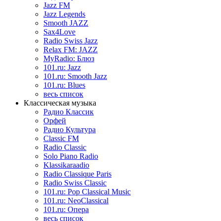
Jazz FM
Jazz Legends
Smooth JAZZ
Sax4Love
Radio Swiss Jazz
Relax FM: JAZZ
MyRadio: Блюз
101.ru: Jazz
101.ru: Smooth Jazz
101.ru: Blues
весь список
Классическая музыка
Радио Классик
Орфей
Радио Культура
Classic FM
Radio Classic
Solo Piano Radio
Klassikaraadio
Radio Classique Paris
Radio Swiss Classic
101.ru: Pop Classical Music
101.ru: NeoClassical
101.ru: Опера
весь список