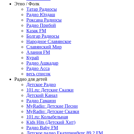
Этно / Фолк
Татар Радиосы
Радио Юлдаш
Роксана Радиосы
Радио Прибой
Казак FM
Болгар Радиосы
Народное Славянское
Славянский Мир
Алания FM
Курай
Радио Ашкадар
Радио Асса
весь список
Радио для детей
Детское Радио
101.ru: Детские Сказки
Детский Канал
Радио Гамаюн
MyRadio: Детские Песни
MyRadio: Детские Сказки
101.ru: Колыбельная
Kids Hits (Детский Хит)
Радио Baby FM
Детское радио Екатеринбург 89.2 FM