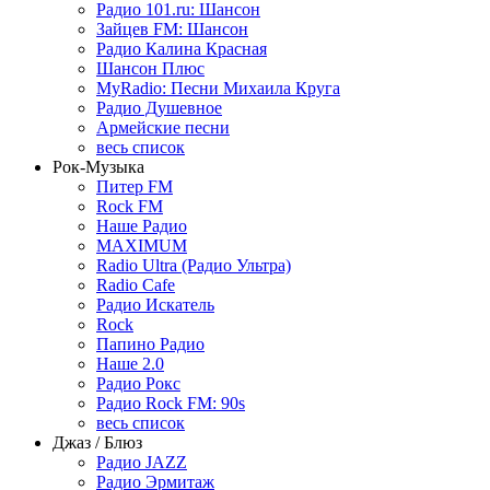
Радио 101.ru: Шансон
Зайцев FM: Шансон
Радио Калина Красная
Шансон Плюс
MyRadio: Песни Михаила Круга
Радио Душевное
Армейские песни
весь список
Рок-Музыка
Питер FM
Rock FM
Наше Радио
MAXIMUM
Radio Ultra (Радио Ультра)
Radio Cafe
Радио Искатель
Rock
Папино Радио
Наше 2.0
Радио Рокс
Радио Rock FM: 90s
весь список
Джаз / Блюз
Радио JAZZ
Радио Эрмитаж