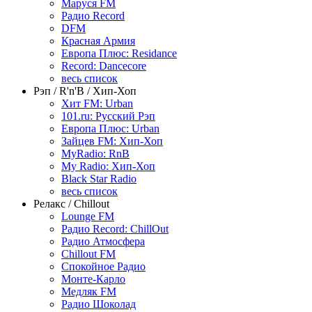
Маруся FM
Радио Record
DFM
Красная Армия
Европа Плюс: Residance
Record: Dancecore
весь список
Рэп / R'n'B / Хип-Хоп
Хит FM: Urban
101.ru: Русский Рэп
Европа Плюс: Urban
Зайцев FM: Хип-Хоп
MyRadio: RnB
My Radio: Хип-Хоп
Black Star Radio
весь список
Релакс / Chillout
Lounge FM
Радио Record: ChillOut
Радио Атмосфера
Chillout FM
Спокойное Радио
Монте-Карло
Медляк FM
Радио Шоколад