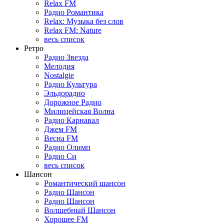
Relax FM
Радио Романтика
Relax: Музыка без слов
Relax FM: Nature
весь список
Ретро
Радио Звезда
Мелодия
Nostalgie
Радио Культура
Эльдорадио
Дорожное Радио
Милицейская Волна
Радио Карнавал
Джем FM
Весна FM
Радио Олимп
Радио Си
весь список
Шансон
Романтический шансон
Радио Шансон
Радио Шансон
Волшебный Шансон
Хорошее FM