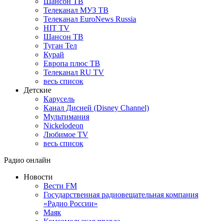
Шансон ТВ
Телеканал МУЗ ТВ
Телеканал EuroNews Russia
HIT TV
Шансон ТВ
Туган Тел
Курай
Европа плюс ТВ
Телеканал RU TV
весь список
Детские
Карусель
Канал Дисней (Disney Channel)
Мультимания
Nickelodeon
Любимое TV
весь список
Радио онлайн
Новости
Вести FM
Государственная радиовещательная компания
«Радио России»
Маяк