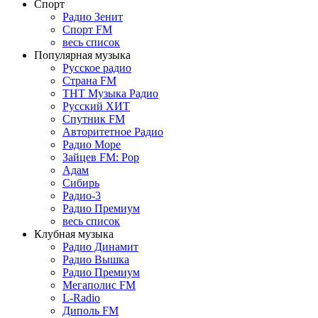
Спорт
Радио Зенит
Спорт FM
весь список
Популярная музыка
Русское радио
Страна FM
ТНТ Музыка Радио
Русский ХИТ
Спутник FM
Авторитетное Радио
Радио Море
Зайцев FM: Pop
Адам
Сибирь
Радио-3
Радио Премиум
весь список
Клубная музыка
Радио Динамит
Радио Вышка
Радио Премиум
Мегаполис FM
L-Radio
Диполь FM