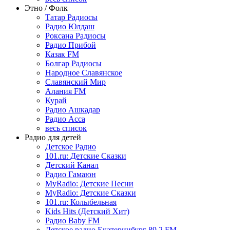
Этно / Фолк
Татар Радиосы
Радио Юлдаш
Роксана Радиосы
Радио Прибой
Казак FM
Болгар Радиосы
Народное Славянское
Славянский Мир
Алания FM
Курай
Радио Ашкадар
Радио Асса
весь список
Радио для детей
Детское Радио
101.ru: Детские Сказки
Детский Канал
Радио Гамаюн
MyRadio: Детские Песни
MyRadio: Детские Сказки
101.ru: Колыбельная
Kids Hits (Детский Хит)
Радио Baby FM
Детское радио Екатеринбург 89.2 FM