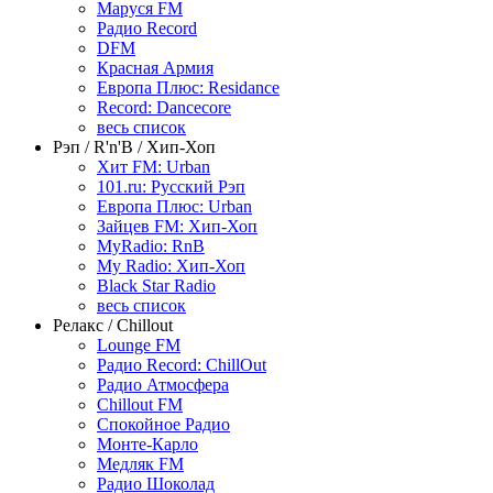
Маруся FM
Радио Record
DFM
Красная Армия
Европа Плюс: Residance
Record: Dancecore
весь список
Рэп / R'n'B / Хип-Хоп
Хит FM: Urban
101.ru: Русский Рэп
Европа Плюс: Urban
Зайцев FM: Хип-Хоп
MyRadio: RnB
My Radio: Хип-Хоп
Black Star Radio
весь список
Релакс / Chillout
Lounge FM
Радио Record: ChillOut
Радио Атмосфера
Chillout FM
Спокойное Радио
Монте-Карло
Медляк FM
Радио Шоколад