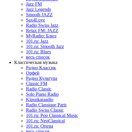
Jazz FM
Jazz Legends
Smooth JAZZ
Sax4Love
Radio Swiss Jazz
Relax FM: JAZZ
MyRadio: Блюз
101.ru: Jazz
101.ru: Smooth Jazz
101.ru: Blues
весь список
Классическая музыка
Радио Классик
Орфей
Радио Культура
Classic FM
Radio Classic
Solo Piano Radio
Klassikaraadio
Radio Classique Paris
Radio Swiss Classic
101.ru: Pop Classical Music
101.ru: NeoClassical
101.ru: Опера
весь список