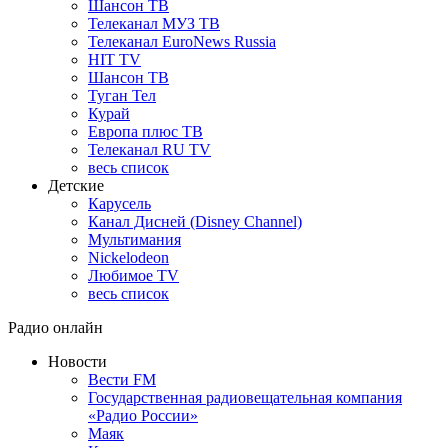
Шансон ТВ
Телеканал МУЗ ТВ
Телеканал EuroNews Russia
HIT TV
Шансон ТВ
Туган Тел
Курай
Европа плюс ТВ
Телеканал RU TV
весь список
Детские
Карусель
Канал Дисней (Disney Channel)
Мультимания
Nickelodeon
Любимое TV
весь список
Радио онлайн
Новости
Вести FM
Государственная радиовещательная компания
«Радио России»
Маяк