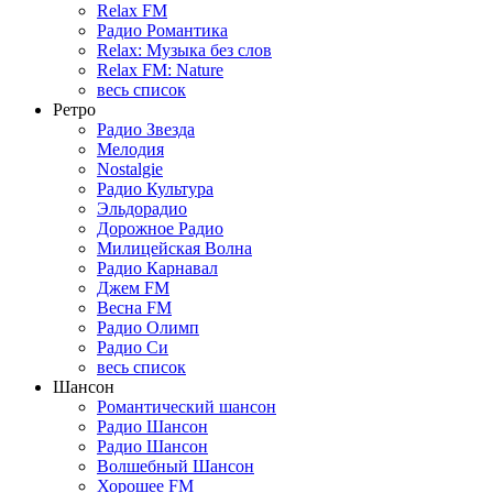
Relax FM
Радио Романтика
Relax: Музыка без слов
Relax FM: Nature
весь список
Ретро
Радио Звезда
Мелодия
Nostalgie
Радио Культура
Эльдорадио
Дорожное Радио
Милицейская Волна
Радио Карнавал
Джем FM
Весна FM
Радио Олимп
Радио Си
весь список
Шансон
Романтический шансон
Радио Шансон
Радио Шансон
Волшебный Шансон
Хорошее FM