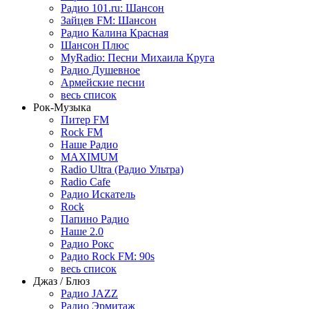
Радио 101.ru: Шансон
Зайцев FM: Шансон
Радио Калина Красная
Шансон Плюс
MyRadio: Песни Михаила Круга
Радио Душевное
Армейские песни
весь список
Рок-Музыка
Питер FM
Rock FM
Наше Радио
MAXIMUM
Radio Ultra (Радио Ультра)
Radio Cafe
Радио Искатель
Rock
Папино Радио
Наше 2.0
Радио Рокс
Радио Rock FM: 90s
весь список
Джаз / Блюз
Радио JAZZ
Радио Эрмитаж