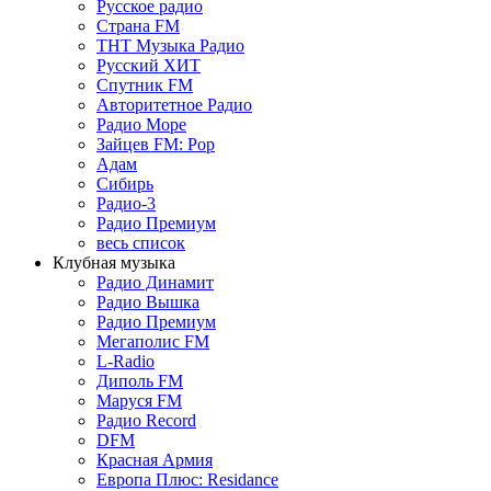
Русское радио
Страна FM
ТНТ Музыка Радио
Русский ХИТ
Спутник FM
Авторитетное Радио
Радио Море
Зайцев FM: Pop
Адам
Сибирь
Радио-3
Радио Премиум
весь список
Клубная музыка
Радио Динамит
Радио Вышка
Радио Премиум
Мегаполис FM
L-Radio
Диполь FM
Маруся FM
Радио Record
DFM
Красная Армия
Европа Плюс: Residance