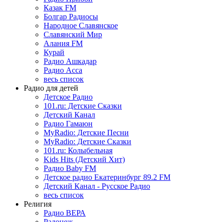
Казак FM
Болгар Радиосы
Народное Славянское
Славянский Мир
Алания FM
Курай
Радио Ашкадар
Радио Асса
весь список
Радио для детей
Детское Радио
101.ru: Детские Сказки
Детский Канал
Радио Гамаюн
MyRadio: Детские Песни
MyRadio: Детские Сказки
101.ru: Колыбельная
Kids Hits (Детский Хит)
Радио Baby FM
Детское радио Екатеринбург 89.2 FM
Детский Канал - Русское Радио
весь список
Религия
Радио ВЕРА
Радонеж