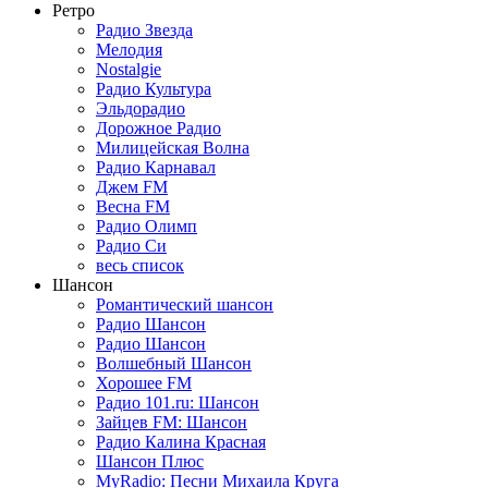
Ретро
Радио Звезда
Мелодия
Nostalgie
Радио Культура
Эльдорадио
Дорожное Радио
Милицейская Волна
Радио Карнавал
Джем FM
Весна FM
Радио Олимп
Радио Си
весь список
Шансон
Романтический шансон
Радио Шансон
Радио Шансон
Волшебный Шансон
Хорошее FM
Радио 101.ru: Шансон
Зайцев FM: Шансон
Радио Калина Красная
Шансон Плюс
MyRadio: Песни Михаила Круга