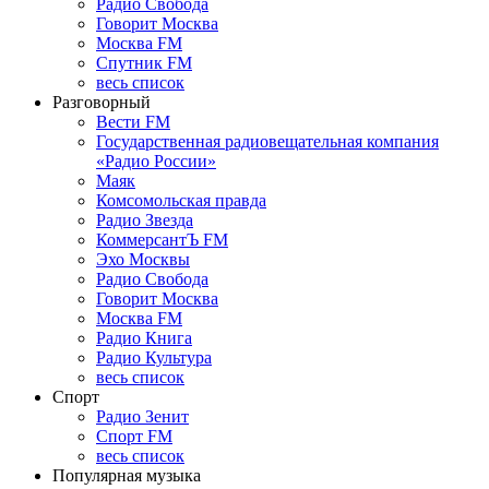
Радио Свобода
Говорит Москва
Москва FM
Спутник FM
весь список
Разговорный
Вести FM
Государственная радиовещательная компания
«Радио России»
Маяк
Комсомольская правда
Радио Звезда
КоммерсантЪ FM
Эхо Москвы
Радио Свобода
Говорит Москва
Москва FM
Радио Книга
Радио Культура
весь список
Спорт
Радио Зенит
Спорт FM
весь список
Популярная музыка