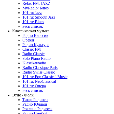
Relax FM: JAZZ
MyRadio: Блюз
101.ru: Jazz
101.ru: Smooth Jazz
101.ru: Blues
весь список
Классическая музыка
Радио Классик
Орфей
Радио Культура
Classic FM
Radio Classic
Solo Piano Radio
Klassikaraadio
Radio Classique Paris
Radio Swiss Classic
101.ru: Pop Classical Music
101.ru: NeoClassical
101.ru: Опера
весь список
Этно / Фолк
Татар Радиосы
Радио Юлдаш
Роксана Радиосы
Радио Прибой