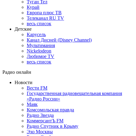
Туган Тел
Курай
Европа плюс ТВ
Телеканал RU TV
весь список
Детские
Карусель
Канал Дисней (Disney Channel)
Мультимания
Nickelodeon
Любимое TV
весь список
Радио онлайн
Новости
Вести FM
Государственная радиовещательная компания
«Радио России»
Маяк
Комсомольская правда
Радио Звезда
КоммерсантЪ FM
Радио Спутник в Крыму
Эхо Москвы