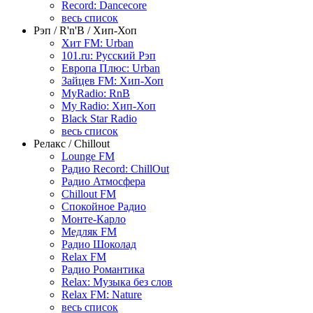
Record: Dancecore
весь список
Рэп / R'n'B / Хип-Хоп
Хит FM: Urban
101.ru: Русский Рэп
Европа Плюс: Urban
Зайцев FM: Хип-Хоп
MyRadio: RnB
My Radio: Хип-Хоп
Black Star Radio
весь список
Релакс / Chillout
Lounge FM
Радио Record: ChillOut
Радио Атмосфера
Chillout FM
Спокойное Радио
Монте-Карло
Медляк FM
Радио Шоколад
Relax FM
Радио Романтика
Relax: Музыка без слов
Relax FM: Nature
весь список