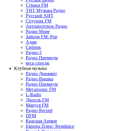
Страна FM
ТНТ Музыка Радио
Русский ХИТ
Спутник FM
Авторитетное Радио
Радио Море
Зайцев FM: Pop
Адам
Сибирь
Радио-3
Радио Премиум
весь список
Клубная музыка
Радио Динамит
Радио Вышка
Радио Премиум
Мегаполис FM
L-Radio
Диполь FM
Маруся FM
Радио Record
DFM
Красная Армия
Европа Плюс: Residance