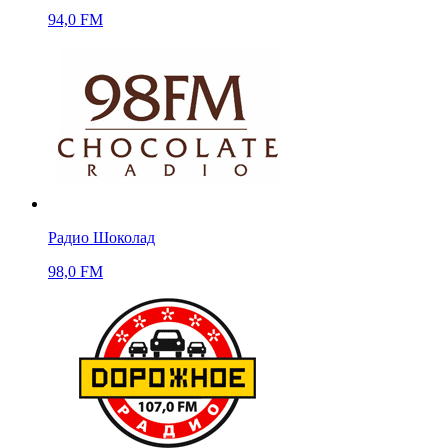
94,0 FM
Радио Шоколад
98,0 FM