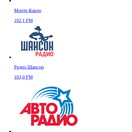
Монте-Карло
102,1 FM
Радио Шансон
103,0 FM