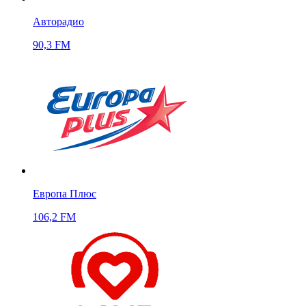
Авторадио
90,3 FM
Европа Плюс
106,2 FM