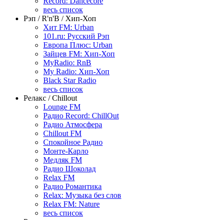
Record: Dancecore
весь список
Рэп / R'n'B / Хип-Хоп
Хит FM: Urban
101.ru: Русский Рэп
Европа Плюс: Urban
Зайцев FM: Хип-Хоп
MyRadio: RnB
My Radio: Хип-Хоп
Black Star Radio
весь список
Релакс / Chillout
Lounge FM
Радио Record: ChillOut
Радио Атмосфера
Chillout FM
Спокойное Радио
Монте-Карло
Медляк FM
Радио Шоколад
Relax FM
Радио Романтика
Relax: Музыка без слов
Relax FM: Nature
весь список