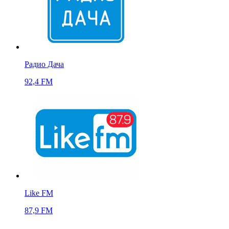
Радио Дача
92,4 FM
Like FM
87,9 FM