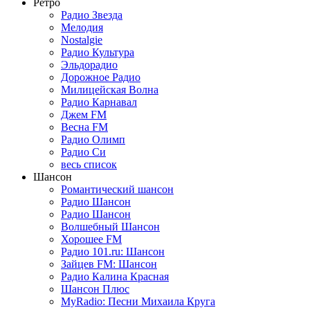
Ретро
Радио Звезда
Мелодия
Nostalgie
Радио Культура
Эльдорадио
Дорожное Радио
Милицейская Волна
Радио Карнавал
Джем FM
Весна FM
Радио Олимп
Радио Си
весь список
Шансон
Романтический шансон
Радио Шансон
Радио Шансон
Волшебный Шансон
Хорошее FM
Радио 101.ru: Шансон
Зайцев FM: Шансон
Радио Калина Красная
Шансон Плюс
MyRadio: Песни Михаила Круга