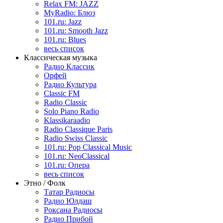
Relax FM: JAZZ
MyRadio: Блюз
101.ru: Jazz
101.ru: Smooth Jazz
101.ru: Blues
весь список
Классическая музыка
Радио Классик
Орфей
Радио Культура
Classic FM
Radio Classic
Solo Piano Radio
Klassikaraadio
Radio Classique Paris
Radio Swiss Classic
101.ru: Pop Classical Music
101.ru: NeoClassical
101.ru: Опера
весь список
Этно / Фолк
Татар Радиосы
Радио Юлдаш
Роксана Радиосы
Радио Прибой