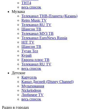
ТНТ4
весь список
Музыка
Телеканал ТНВ-Планета (Казань)
Retro Music TV
Телеканал RU TV
Шансон ТВ
Телеканал МУЗ ТВ
Телеканал EuroNews Russia
HIT TV
Шансон ТВ
Туган Тел
Курай
Европа плюс ТВ
Телеканал RU TV
весь список
Детские
Карусель
Канал Дисней (Disney Channel)
Мультимания
Nickelodeon
Любимое TV
весь список
Радио в городах