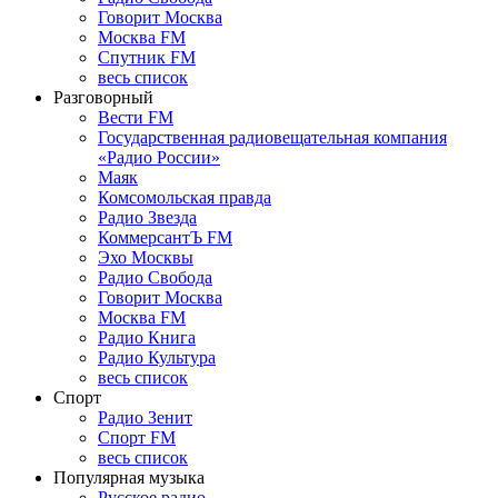
Говорит Москва
Москва FM
Спутник FM
весь список
Разговорный
Вести FM
Государственная радиовещательная компания
«Радио России»
Маяк
Комсомольская правда
Радио Звезда
КоммерсантЪ FM
Эхо Москвы
Радио Свобода
Говорит Москва
Москва FM
Радио Книга
Радио Культура
весь список
Спорт
Радио Зенит
Спорт FM
весь список
Популярная музыка
Русское радио