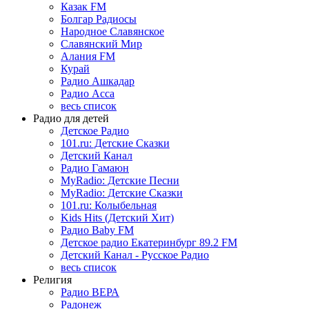
Казак FM
Болгар Радиосы
Народное Славянское
Славянский Мир
Алания FM
Курай
Радио Ашкадар
Радио Асса
весь список
Радио для детей
Детское Радио
101.ru: Детские Сказки
Детский Канал
Радио Гамаюн
MyRadio: Детские Песни
MyRadio: Детские Сказки
101.ru: Колыбельная
Kids Hits (Детский Хит)
Радио Baby FM
Детское радио Екатеринбург 89.2 FM
Детский Канал - Русское Радио
весь список
Религия
Радио ВЕРА
Радонеж