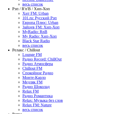
весь список
Рэп / R'n'B / Хип-Хоп
Хит FM: Urban
101.ru: Русский Рэп
Европа Плюс: Urban
Зайцев FM: Хип-Хоп
MyRadio: RnB
My Radio: Хип-Хоп
Black Star Radio
весь список
Релакс / Chillout
Lounge FM
Радио Record: ChillOut
Радио Атмосфера
Chillout FM
Спокойное Радио
Монте-Карло
Медляк FM
Радио Шоколад
Relax FM
Радио Романтика
Relax: Музыка без слов
Relax FM: Nature
весь список