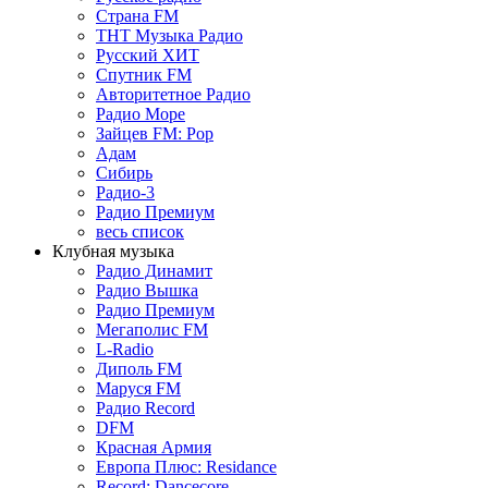
Страна FM
ТНТ Музыка Радио
Русский ХИТ
Спутник FM
Авторитетное Радио
Радио Море
Зайцев FM: Pop
Адам
Сибирь
Радио-3
Радио Премиум
весь список
Клубная музыка
Радио Динамит
Радио Вышка
Радио Премиум
Мегаполис FM
L-Radio
Диполь FM
Маруся FM
Радио Record
DFM
Красная Армия
Европа Плюс: Residance
Record: Dancecore