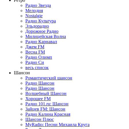
Ретро
Радио Звезда
Мелодия
Nostalgie
Радио Культура
Эльдорадио
Дорожное Радио
Милицейская Волна
Радио Карнавал
Джем FM
Весна FM
Радио Олимп
Радио Си
весь список
Шансон
Романтический шансон
Радио Шансон
Радио Шансон
Волшебный Шансон
Хорошее FM
Радио 101.ru: Шансон
Зайцев FM: Шансон
Радио Калина Красная
Шансон Плюс
MyRadio: Песни Михаила Круга