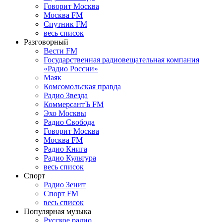
Говорит Москва
Москва FM
Спутник FM
весь список
Разговорный
Вести FM
Государственная радиовещательная компания
«Радио России»
Маяк
Комсомольская правда
Радио Звезда
КоммерсантЪ FM
Эхо Москвы
Радио Свобода
Говорит Москва
Москва FM
Радио Книга
Радио Культура
весь список
Спорт
Радио Зенит
Спорт FM
весь список
Популярная музыка
Русское радио