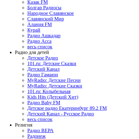
Казак FM
Болгар Радиосы
Народное Славянское
Славянский Мир
Алания FM
Курай
Радио Ашкадар
Радио Асса
весь список
Радио для детей
Детское Радио
101.ru: Детские Сказки
Детский Канал
Радио Гамаюн
MyRadio: Детские Песни
MyRadio: Детские Сказки
101.ru: Колыбельная
Kids Hits (Детский Хит)
Радио Baby FM
Детское радио Екатеринбург 89.2 FM
Детский Канал - Русское Радио
весь список
Религия
Радио ВЕРА
Радонеж