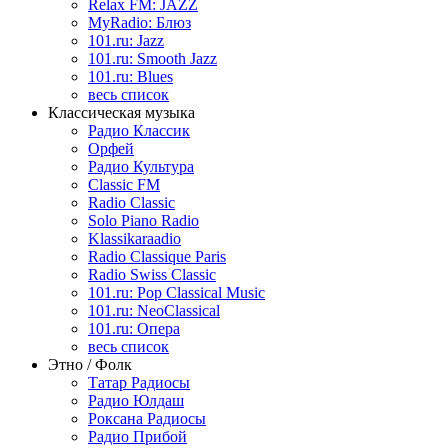
Relax FM: JAZZ
MyRadio: Блюз
101.ru: Jazz
101.ru: Smooth Jazz
101.ru: Blues
весь список
Классическая музыка
Радио Классик
Орфей
Радио Культура
Classic FM
Radio Classic
Solo Piano Radio
Klassikaraadio
Radio Classique Paris
Radio Swiss Classic
101.ru: Pop Classical Music
101.ru: NeoClassical
101.ru: Опера
весь список
Этно / Фолк
Татар Радиосы
Радио Юлдаш
Роксана Радиосы
Радио Прибой