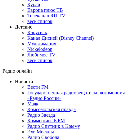
Курай
Европа плюс ТВ
Телеканал RU TV
весь список
Детские
Карусель
Канал Дисней (Disney Channel)
Мультимания
Nickelodeon
Любимое TV
весь список
Радио онлайн
Новости
Вести FM
Государственная радиовещательная компания
«Радио России»
Маяк
Комсомольская правда
Радио Звезда
КоммерсантЪ FM
Радио Спутник в Крыму
Эхо Москвы
Радио Свобода