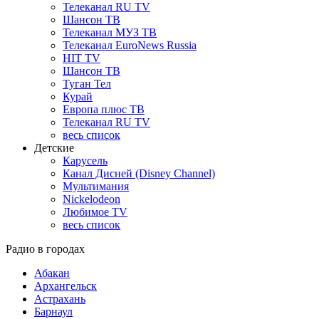
Телеканал RU TV
Шансон ТВ
Телеканал МУЗ ТВ
Телеканал EuroNews Russia
HIT TV
Шансон ТВ
Туган Тел
Курай
Европа плюс ТВ
Телеканал RU TV
весь список
Детские
Карусель
Канал Дисней (Disney Channel)
Мультимания
Nickelodeon
Любимое TV
весь список
Радио в городах
Абакан
Архангельск
Астрахань
Барнаул