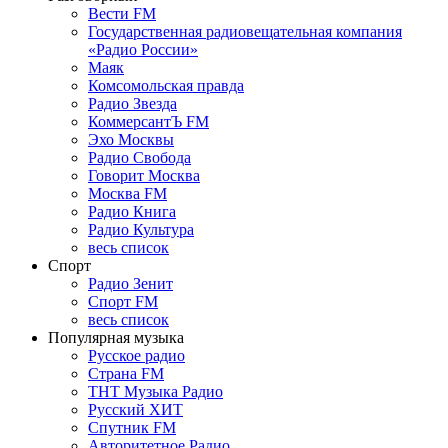
Вести FM
Государственная радиовещательная компания
«Радио России»
Маяк
Комсомольская правда
Радио Звезда
КоммерсантЪ FM
Эхо Москвы
Радио Свобода
Говорит Москва
Москва FM
Радио Книга
Радио Культура
весь список
Спорт
Радио Зенит
Спорт FM
весь список
Популярная музыка
Русское радио
Страна FM
ТНТ Музыка Радио
Русский ХИТ
Спутник FM
Авторитетное Радио