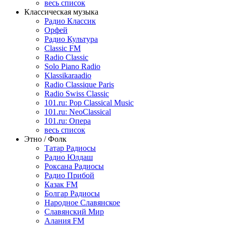
весь список
Классическая музыка
Радио Классик
Орфей
Радио Культура
Classic FM
Radio Classic
Solo Piano Radio
Klassikaraadio
Radio Classique Paris
Radio Swiss Classic
101.ru: Pop Classical Music
101.ru: NeoClassical
101.ru: Опера
весь список
Этно / Фолк
Татар Радиосы
Радио Юлдаш
Роксана Радиосы
Радио Прибой
Казак FM
Болгар Радиосы
Народное Славянское
Славянский Мир
Алания FM