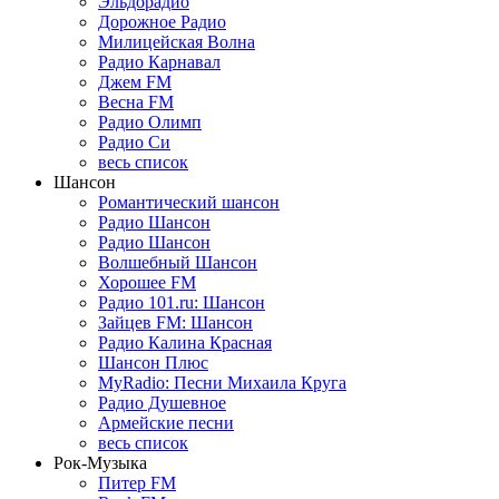
Эльдорадио
Дорожное Радио
Милицейская Волна
Радио Карнавал
Джем FM
Весна FM
Радио Олимп
Радио Си
весь список
Шансон
Романтический шансон
Радио Шансон
Радио Шансон
Волшебный Шансон
Хорошее FM
Радио 101.ru: Шансон
Зайцев FM: Шансон
Радио Калина Красная
Шансон Плюс
MyRadio: Песни Михаила Круга
Радио Душевное
Армейские песни
весь список
Рок-Музыка
Питер FM