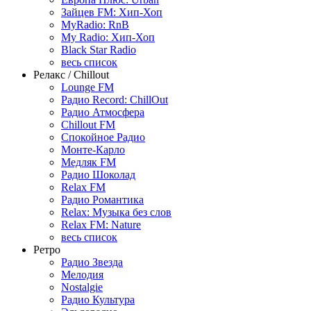
Зайцев FM: Хип-Хоп
MyRadio: RnB
My Radio: Хип-Хоп
Black Star Radio
весь список
Релакс / Chillout
Lounge FM
Радио Record: ChillOut
Радио Атмосфера
Chillout FM
Спокойное Радио
Монте-Карло
Медляк FM
Радио Шоколад
Relax FM
Радио Романтика
Relax: Музыка без слов
Relax FM: Nature
весь список
Ретро
Радио Звезда
Мелодия
Nostalgie
Радио Культура