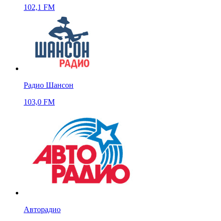
102,1 FM
Радио Шансон
103,0 FM
Авторадио