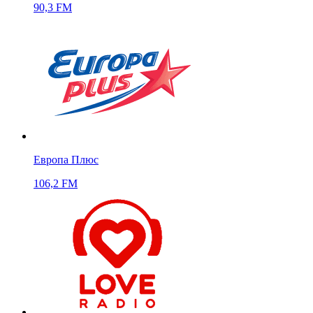
90,3 FM
Европа Плюс
106,2 FM