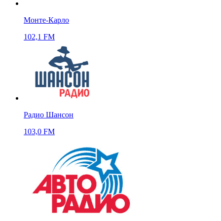
Монте-Карло
102,1 FM
Радио Шансон
103,0 FM