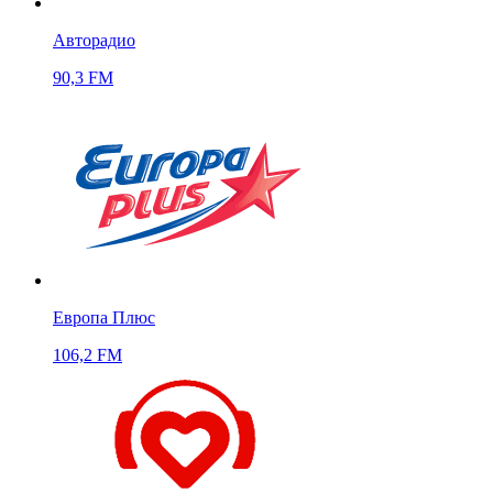
Авторадио
90,3 FM
Европа Плюс
106,2 FM