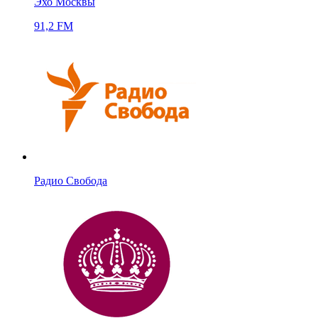
Эхо Москвы
91,2 FM
Радио Свобода