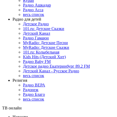
Курай
Радио Ашкадар
Радио Асса
весь список
Радио для детей
Детское Радио
101.ru: Детские Сказки
Детский Канал
Радио Гамаюн
MyRadio: Детские Песни
MyRadio: Детские Сказки
101.ru: Колыбельная
Kids Hits (Детский Хит)
Радио Baby FM
Детское радио Екатеринбург 89.2 FM
Детский Канал - Русское Радио
весь список
Религия
Радио ВЕРА
Радонеж
Радио Благо
весь список
ТВ онлайн
Новости