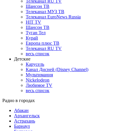
Телеканал RU TV
Шансон ТВ
Телеканал МУЗ ТВ
Телеканал EuroNews Russia
HIT TV
Шансон ТВ
Туган Тел
Курай
Европа плюс ТВ
Телеканал RU TV
весь список
Детские
Карусель
Канал Дисней (Disney Channel)
Мультимания
Nickelodeon
Любимое TV
весь список
Радио в городах
Абакан
Архангельск
Астрахань
Барнаул