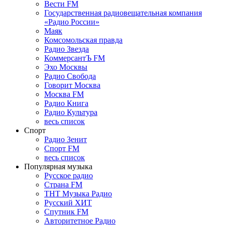
Вести FM
Государственная радиовещательная компания
«Радио России»
Маяк
Комсомольская правда
Радио Звезда
КоммерсантЪ FM
Эхо Москвы
Радио Свобода
Говорит Москва
Москва FM
Радио Книга
Радио Культура
весь список
Спорт
Радио Зенит
Спорт FM
весь список
Популярная музыка
Русское радио
Страна FM
ТНТ Музыка Радио
Русский ХИТ
Спутник FM
Авторитетное Радио