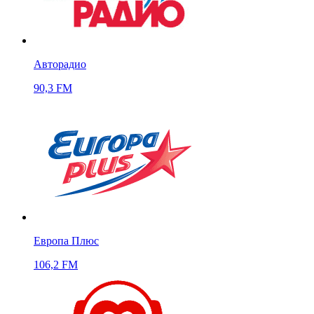
Авторадио
90,3 FM
Европа Плюс
106,2 FM