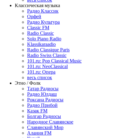
Классическая музыка
Радио Классик
Орфей
Радио Культура
Classic FM
Radio Classic
Solo Piano Radio
Klassikaraadio
Radio Classique Paris
Radio Swiss Classic
101.ru: Pop Classical Music
101.ru: NeoClassical
101.ru: Опера
весь список
Этно / Фолк
Татар Радиосы
Радио Юлдаш
Роксана Радиосы
Радио Прибой
Казак FM
Болгар Радиосы
Народное Славянское
Славянский Мир
Алания FM