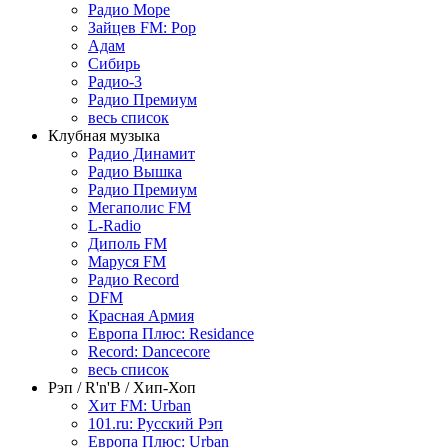
Радио Море
Зайцев FM: Pop
Адам
Сибирь
Радио-3
Радио Премиум
весь список
Клубная музыка
Радио Динамит
Радио Вышка
Радио Премиум
Мегаполис FM
L-Radio
Диполь FM
Маруся FM
Радио Record
DFM
Красная Армия
Европа Плюс: Residance
Record: Dancecore
весь список
Рэп / R'n'B / Хип-Хоп
Хит FM: Urban
101.ru: Русский Рэп
Европа Плюс: Urban