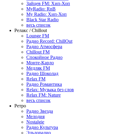
Зайцев FM: Хип-Хоп
MyRadio: RnB
My Radio: Хип-Хоп
Black Star Radio
весь список
Релакс / Chillout
Lounge FM
Радио Record: ChillOut
Радио Атмосфера
Chillout FM
Спокойное Радио
Монте-Карло
Медляк FM
Радио Шоколад
Relax FM
Радио Романтика
Relax: Музыка без слов
Relax FM: Nature
весь список
Ретро
Радио Звезда
Мелодия
Nostalgie
Радио Культура
Эльдорадио