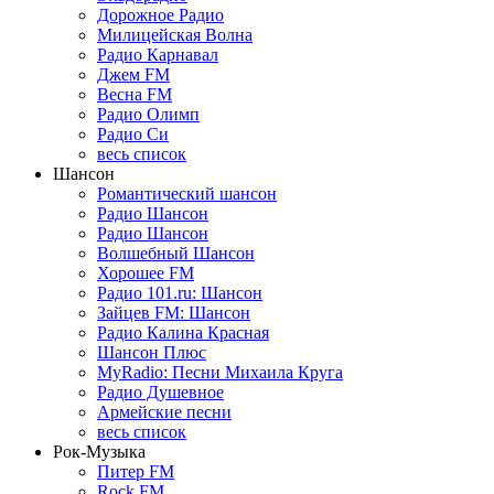
Дорожное Радио
Милицейская Волна
Радио Карнавал
Джем FM
Весна FM
Радио Олимп
Радио Си
весь список
Шансон
Романтический шансон
Радио Шансон
Радио Шансон
Волшебный Шансон
Хорошее FM
Радио 101.ru: Шансон
Зайцев FM: Шансон
Радио Калина Красная
Шансон Плюс
MyRadio: Песни Михаила Круга
Радио Душевное
Армейские песни
весь список
Рок-Музыка
Питер FM
Rock FM