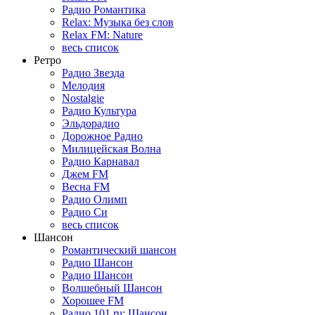
Радио Романтика
Relax: Музыка без слов
Relax FM: Nature
весь список
Ретро
Радио Звезда
Мелодия
Nostalgie
Радио Культура
Эльдорадио
Дорожное Радио
Милицейская Волна
Радио Карнавал
Джем FM
Весна FM
Радио Олимп
Радио Си
весь список
Шансон
Романтический шансон
Радио Шансон
Радио Шансон
Волшебный Шансон
Хорошее FM
Радио 101.ru: Шансон