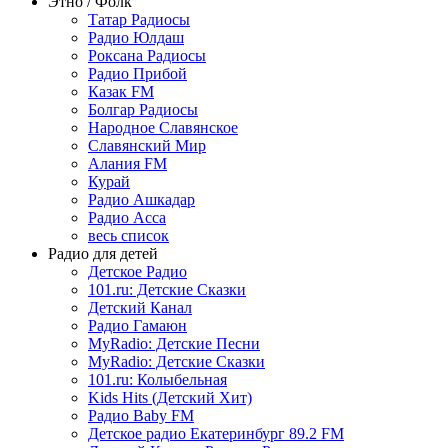
Этно / Фолк
Татар Радиосы
Радио Юлдаш
Роксана Радиосы
Радио Прибой
Казак FM
Болгар Радиосы
Народное Славянское
Славянский Мир
Алания FM
Курай
Радио Ашкадар
Радио Асса
весь список
Радио для детей
Детское Радио
101.ru: Детские Сказки
Детский Канал
Радио Гамаюн
MyRadio: Детские Песни
MyRadio: Детские Сказки
101.ru: Колыбельная
Kids Hits (Детский Хит)
Радио Baby FM
Детское радио Екатеринбург 89.2 FM