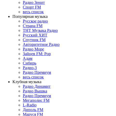
Радио Зенит
Спорт FM
весь список
Популярная музыка
Русское радио
Страна FM
ТНТ Музыка Радио
Русский ХИТ
Спутник FM
Авторитетное Радио
Радио Море
Зайцев FM: Pop
Адам
Сибирь
Радио-3
Радио Премиум
весь список
Клубная музыка
Радио Динамит
Радио Вышка
Радио Премиум
Мегаполис FM
L-Radio
Диполь FM
Маруся FM