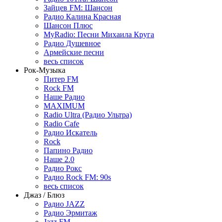
Зайцев FM: Шансон
Радио Калина Красная
Шансон Плюс
MyRadio: Песни Михаила Круга
Радио Душевное
Армейские песни
весь список
Рок-Музыка
Питер FM
Rock FM
Наше Радио
MAXIMUM
Radio Ultra (Радио Ультра)
Radio Cafe
Радио Искатель
Rock
Папино Радио
Наше 2.0
Радио Рокс
Радио Rock FM: 90s
весь список
Джаз / Блюз
Радио JAZZ
Радио Эрмитаж
Jazz FM