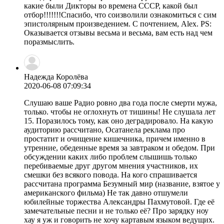
какие были Дикторы во времена СССР, какой был
отбор!!!!!!!Спасибо, что соизволили ознакомиться с сим
эпистолярным произведением. С почтением, Alex. PS:
Оказывается отзывы весьма и весьма, вам есть над чем
поразмыслить.
Надежда Королёва
2020-06-08 07:09:34
Слушаю ваше Радио ровно два года после смерти мужа,
только. чтобы не оглохнуть от тишины! Не слушала лет
15. Поразилось тому, как оно деградировало. На какую
аудиторию рассчитано, Осатанела реклама про
простатит и очищение кишечника, причем именно в
утренние, обеденные время за завтраком и обедом. При
обсуждении каких либо проблем слышишь только
перебиваемые друг другом мнения участников, их
смешки без всякого повода. На кого спрашивается
рассчитана программа Безумный мир (название, взятое у
американского фильма) Не так давно отшумели
юбилейные торжества Александры Пахмутовой. Где её
замечательные песни и не только её? Про зарядку ноу
хау я уж и говорить не хочу картавым языком ведущих.