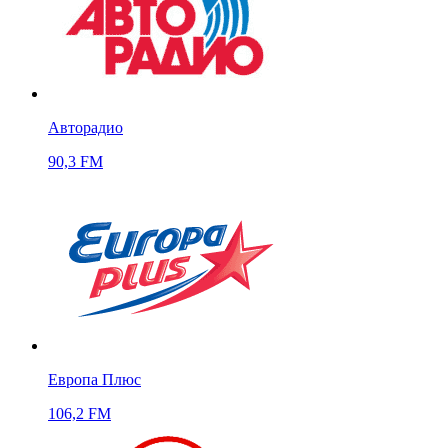
Авторадио
90,3 FM
Европа Плюс
106,2 FM