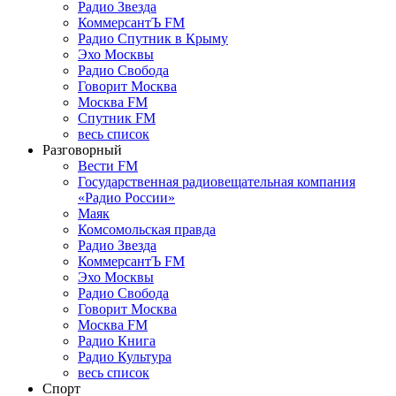
Радио Звезда
КоммерсантЪ FM
Радио Спутник в Крыму
Эхо Москвы
Радио Свобода
Говорит Москва
Москва FM
Спутник FM
весь список
Разговорный
Вести FM
Государственная радиовещательная компания
«Радио России»
Маяк
Комсомольская правда
Радио Звезда
КоммерсантЪ FM
Эхо Москвы
Радио Свобода
Говорит Москва
Москва FM
Радио Книга
Радио Культура
весь список
Спорт