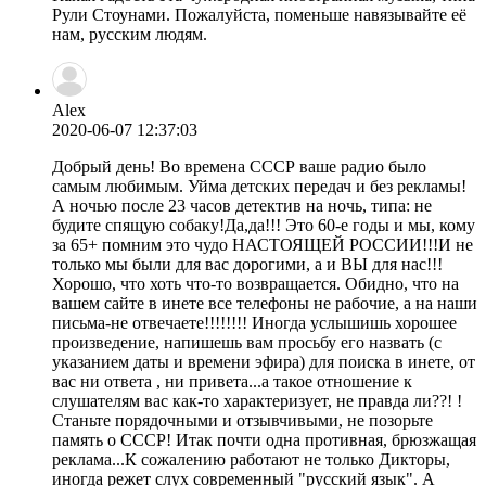
Рули Стоунами. Пожалуйста, поменьше навязывайте её
нам, русским людям.
Alex
2020-06-07 12:37:03
Добрый день! Во времена СССР ваше радио было
самым любимым. Уйма детских передач и без рекламы!
А ночью после 23 часов детектив на ночь, типа: не
будите спящую собаку!Да,да!!! Это 60-е годы и мы, кому
за 65+ помним это чудо НАСТОЯЩЕЙ РОССИИ!!!И не
только мы были для вас дорогими, а и ВЫ для нас!!!
Хорошо, что хоть что-то возвращается. Обидно, что на
вашем сайте в инете все телефоны не рабочие, а на наши
письма-не отвечаете!!!!!!!! Иногда услышишь хорошее
произведение, напишешь вам просьбу его назвать (с
указанием даты и времени эфира) для поиска в инете, от
вас ни ответа , ни привета...а такое отношение к
слушателям вас как-то характеризует, не правда ли??! !
Станьте порядочными и отзывчивыми, не позорьте
память о СССР! Итак почти одна противная, брюзжащая
реклама...К сожалению работают не только Дикторы,
иногда режет слух современный "русский язык". А