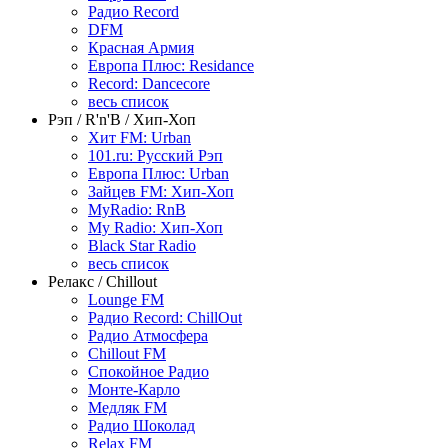
Радио Record
DFM
Красная Армия
Европа Плюс: Residance
Record: Dancecore
весь список
Рэп / R'n'B / Хип-Хоп
Хит FM: Urban
101.ru: Русский Рэп
Европа Плюс: Urban
Зайцев FM: Хип-Хоп
MyRadio: RnB
My Radio: Хип-Хоп
Black Star Radio
весь список
Релакс / Chillout
Lounge FM
Радио Record: ChillOut
Радио Атмосфера
Chillout FM
Спокойное Радио
Монте-Карло
Медляк FM
Радио Шоколад
Relax FM