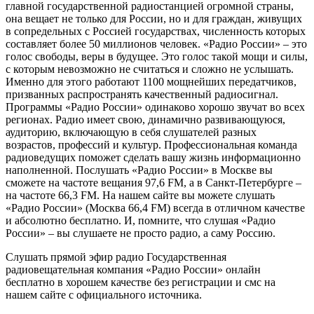
главной государственной радиостанцией огромной страны,
она вещает не только для России, но и для граждан, живущих
в сопредельных с Россией государствах, численность которых
составляет более 50 миллионов человек. «Радио России» – это
голос свободы, веры в будущее. Это голос такой мощи и силы,
с которым невозможно не считаться и сложно не услышать.
Именно для этого работают 1100 мощнейших передатчиков,
призванных распространять качественный радиосигнал.
Программы «Радио России» одинаково хорошо звучат во всех
регионах. Радио имеет свою, динамично развивающуюся,
аудиторию, включающую в себя слушателей разных
возрастов, профессий и культур. Профессиональная команда
радиоведущих поможет сделать вашу жизнь информационно
наполненной. Послушать «Радио России» в Москве вы
сможете на частоте вещания 97,6 FM, а в Санкт-Петербурге –
на частоте 66,3 FM. На нашем сайте вы можете слушать
«Радио России» (Москва 66,4 FM) всегда в отличном качестве
и абсолютно бесплатно. И, помните, что слушая «Радио
России» – вы слушаете не просто радио, а саму Россию.
Слушать прямой эфир радио Государственная
радиовещательная компания «Радио России» онлайн
бесплатно в хорошем качестве без регистрации и смс на
нашем сайте с официального источника.