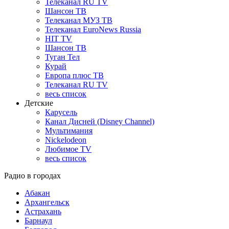
Телеканал RU TV
Шансон ТВ
Телеканал МУЗ ТВ
Телеканал EuroNews Russia
HIT TV
Шансон ТВ
Туган Тел
Курай
Европа плюс ТВ
Телеканал RU TV
весь список
Детские
Карусель
Канал Дисней (Disney Channel)
Мультимания
Nickelodeon
Любимое TV
весь список
Радио в городах
Абакан
Архангельск
Астрахань
Барнаул