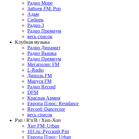
Радио Море
Зайцев FM: Pop
Адам
Сибирь
Радио-3
Радио Премиум
весь список
Клубная музыка
Радио Динамит
Радио Вышка
Радио Премиум
Мегаполис FM
L-Radio
Диполь FM
Маруся FM
Радио Record
DFM
Красная Армия
Европа Плюс: Residance
Record: Dancecore
весь список
Рэп / R'n'B / Хип-Хоп
Хит FM: Urban
101.ru: Русский Рэп
Европа Плюс: Urban