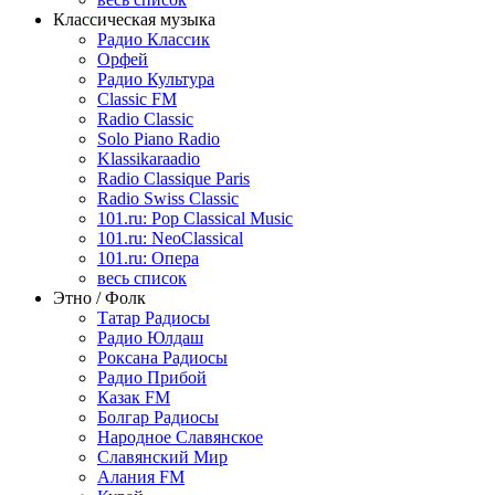
Классическая музыка
Радио Классик
Орфей
Радио Культура
Classic FM
Radio Classic
Solo Piano Radio
Klassikaraadio
Radio Classique Paris
Radio Swiss Classic
101.ru: Pop Classical Music
101.ru: NeoClassical
101.ru: Опера
весь список
Этно / Фолк
Татар Радиосы
Радио Юлдаш
Роксана Радиосы
Радио Прибой
Казак FM
Болгар Радиосы
Народное Славянское
Славянский Мир
Алания FM