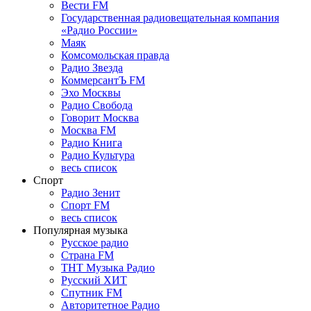
Вести FM
Государственная радиовещательная компания
«Радио России»
Маяк
Комсомольская правда
Радио Звезда
КоммерсантЪ FM
Эхо Москвы
Радио Свобода
Говорит Москва
Москва FM
Радио Книга
Радио Культура
весь список
Спорт
Радио Зенит
Спорт FM
весь список
Популярная музыка
Русское радио
Страна FM
ТНТ Музыка Радио
Русский ХИТ
Спутник FM
Авторитетное Радио