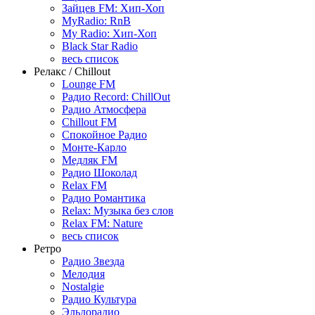
Зайцев FM: Хип-Хоп
MyRadio: RnB
My Radio: Хип-Хоп
Black Star Radio
весь список
Релакс / Chillout
Lounge FM
Радио Record: ChillOut
Радио Атмосфера
Chillout FM
Спокойное Радио
Монте-Карло
Медляк FM
Радио Шоколад
Relax FM
Радио Романтика
Relax: Музыка без слов
Relax FM: Nature
весь список
Ретро
Радио Звезда
Мелодия
Nostalgie
Радио Культура
Эльдорадио