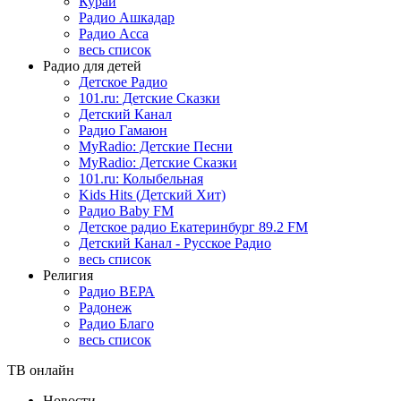
Курай
Радио Ашкадар
Радио Асса
весь список
Радио для детей
Детское Радио
101.ru: Детские Сказки
Детский Канал
Радио Гамаюн
MyRadio: Детские Песни
MyRadio: Детские Сказки
101.ru: Колыбельная
Kids Hits (Детский Хит)
Радио Baby FM
Детское радио Екатеринбург 89.2 FM
Детский Канал - Русское Радио
весь список
Религия
Радио ВЕРА
Радонеж
Радио Благо
весь список
ТВ онлайн
Новости