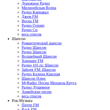
Дорожное Радио
Милицейская Волна
Радио Карнавал
Джем FM
Весна FM
Радио Олимп
Радио Си
весь список
Шансон
Романтический шансон
Радио Шансон
Радио Шансон
Волшебный Шансон
Хорошее FM
Радио 101.ru: Шансон
Зайцев FM: Шансон
Радио Калина Красная
Шансон Плюс
MyRadio: Песни Михаила Круга
Радио Душевное
Армейские песни
весь список
Рок-Музыка
Питер FM
Rock FM