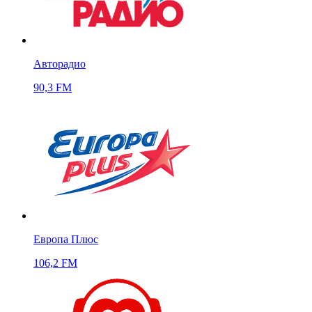
Авторадио
90,3 FM
Европа Плюс
106,2 FM