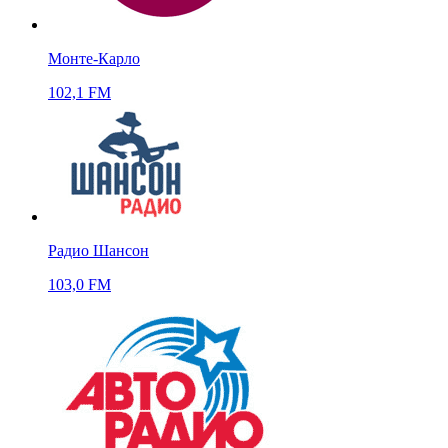
Монте-Карло
102,1 FM
Радио Шансон
103,0 FM