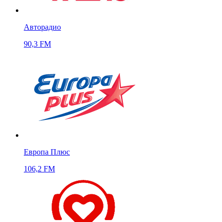
Авторадио
90,3 FM
Европа Плюс
106,2 FM