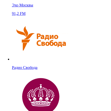
Эхо Москвы
91,2 FM
Радио Свобода