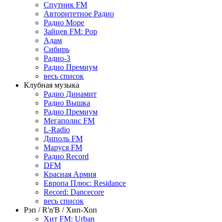
Спутник FM
Авторитетное Радио
Радио Море
Зайцев FM: Pop
Адам
Сибирь
Радио-3
Радио Премиум
весь список
Клубная музыка
Радио Динамит
Радио Вышка
Радио Премиум
Мегаполис FM
L-Radio
Диполь FM
Маруся FM
Радио Record
DFM
Красная Армия
Европа Плюс: Residance
Record: Dancecore
весь список
Рэп / R'n'B / Хип-Хоп
Хит FM: Urban