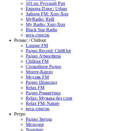
101.ru: Русский Рэп
Европа Плюс: Urban
Зайцев FM: Хип-Хоп
MyRadio: RnB
My Radio: Хип-Хоп
Black Star Radio
весь список
Релакс / Chillout
Lounge FM
Радио Record: ChillOut
Радио Атмосфера
Chillout FM
Спокойное Радио
Монте-Карло
Медляк FM
Радио Шоколад
Relax FM
Радио Романтика
Relax: Музыка без слов
Relax FM: Nature
весь список
Ретро
Радио Звезда
Мелодия
Nostalgie