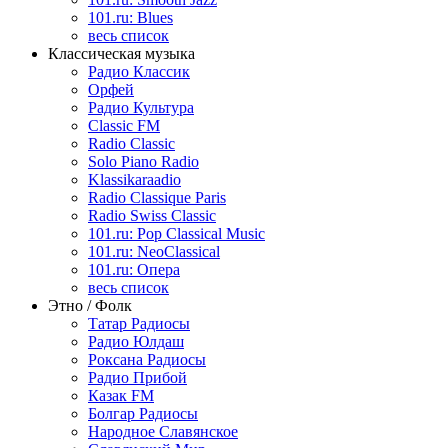
101.ru: Blues
весь список
Классическая музыка
Радио Классик
Орфей
Радио Культура
Classic FM
Radio Classic
Solo Piano Radio
Klassikaraadio
Radio Classique Paris
Radio Swiss Classic
101.ru: Pop Classical Music
101.ru: NeoClassical
101.ru: Опера
весь список
Этно / Фолк
Татар Радиосы
Радио Юлдаш
Роксана Радиосы
Радио Прибой
Казак FM
Болгар Радиосы
Народное Славянское