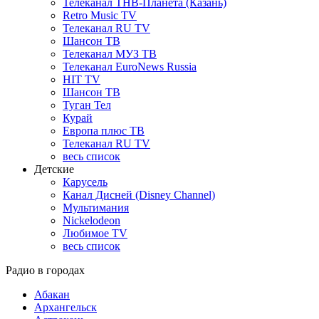
Телеканал ТНВ-Планета (Казань)
Retro Music TV
Телеканал RU TV
Шансон ТВ
Телеканал МУЗ ТВ
Телеканал EuroNews Russia
HIT TV
Шансон ТВ
Туган Тел
Курай
Европа плюс ТВ
Телеканал RU TV
весь список
Детские
Карусель
Канал Дисней (Disney Channel)
Мультимания
Nickelodeon
Любимое TV
весь список
Радио в городах
Абакан
Архангельск