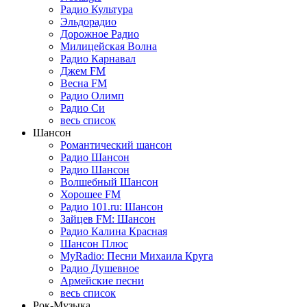
Радио Культура
Эльдорадио
Дорожное Радио
Милицейская Волна
Радио Карнавал
Джем FM
Весна FM
Радио Олимп
Радио Си
весь список
Шансон
Романтический шансон
Радио Шансон
Радио Шансон
Волшебный Шансон
Хорошее FM
Радио 101.ru: Шансон
Зайцев FM: Шансон
Радио Калина Красная
Шансон Плюс
MyRadio: Песни Михаила Круга
Радио Душевное
Армейские песни
весь список
Рок-Музыка