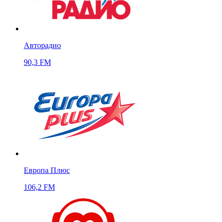
Авторадио
90,3 FM
Европа Плюс
106,2 FM