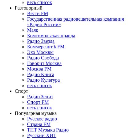
весь список
Разговорный
Вести FM
Государственная радиовещательная компания
«Радио России»
Маяк
Комсомольская правда
Радио Звезда
КоммерсантЪ FM
Эхо Москвы
Радио Свобода
Говорит Москва
Москва FM
Радио Книга
Радио Культура
весь список
Спорт
Радио Зенит
Спорт FM
весь список
Популярная музыка
Русское радио
Страна FM
ТНТ Музыка Радио
Русский ХИТ