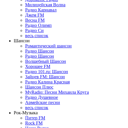
Милицейская Волна
Радио Карнавал
Джем FM
Весна FM
Радио Олимп
Радио Си
весь список
Шансон
Романтический шансон
Радио Шансон
Радио Шансон
Волшебный Шансон
Хорошее FM
Радио 101.ru: Шансон
Зайцев FM: Шансон
Радио Калина Красная
Шансон Плюс
MyRadio: Песни Михаила Круга
Радио Душевное
Армейские песни
весь список
Рок-Музыка
Питер FM
Rock FM