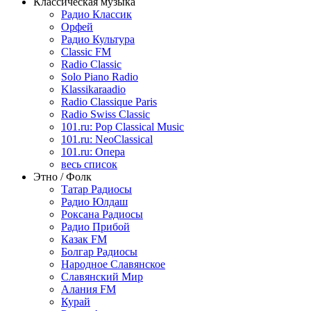
Классическая музыка
Радио Классик
Орфей
Радио Культура
Classic FM
Radio Classic
Solo Piano Radio
Klassikaraadio
Radio Classique Paris
Radio Swiss Classic
101.ru: Pop Classical Music
101.ru: NeoClassical
101.ru: Опера
весь список
Этно / Фолк
Татар Радиосы
Радио Юлдаш
Роксана Радиосы
Радио Прибой
Казак FM
Болгар Радиосы
Народное Славянское
Славянский Мир
Алания FM
Курай