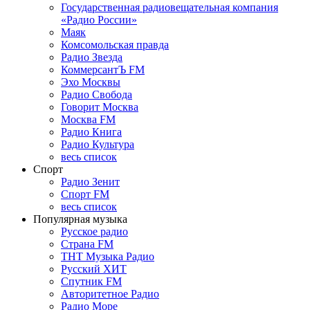
Государственная радиовещательная компания
«Радио России»
Маяк
Комсомольская правда
Радио Звезда
КоммерсантЪ FM
Эхо Москвы
Радио Свобода
Говорит Москва
Москва FM
Радио Книга
Радио Культура
весь список
Спорт
Радио Зенит
Спорт FM
весь список
Популярная музыка
Русское радио
Страна FM
ТНТ Музыка Радио
Русский ХИТ
Спутник FM
Авторитетное Радио
Радио Море