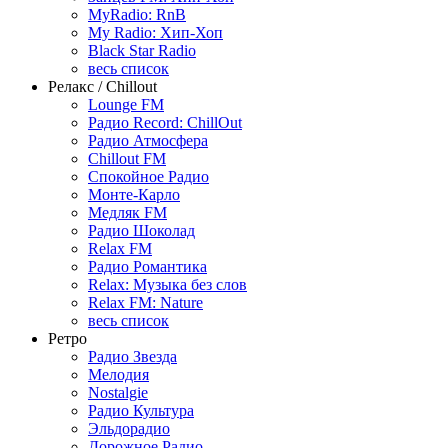
MyRadio: RnB
My Radio: Хип-Хоп
Black Star Radio
весь список
Релакс / Chillout
Lounge FM
Радио Record: ChillOut
Радио Атмосфера
Chillout FM
Спокойное Радио
Монте-Карло
Медляк FM
Радио Шоколад
Relax FM
Радио Романтика
Relax: Музыка без слов
Relax FM: Nature
весь список
Ретро
Радио Звезда
Мелодия
Nostalgie
Радио Культура
Эльдорадио
Дорожное Радио