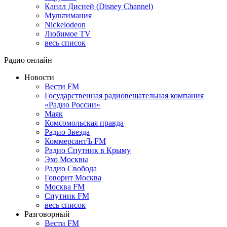
Канал Дисней (Disney Channel)
Мультимания
Nickelodeon
Любимое TV
весь список
Радио онлайн
Новости
Вести FM
Государственная радиовещательная компания
«Радио России»
Маяк
Комсомольская правда
Радио Звезда
КоммерсантЪ FM
Радио Спутник в Крыму
Эхо Москвы
Радио Свобода
Говорит Москва
Москва FM
Спутник FM
весь список
Разговорный
Вести FM