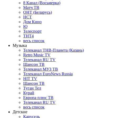
8 Канал (Восьмерка)
Матч ТВ
ОНТ (Беларусь)
НСТ
Дом Кино
Ю
Телеспорт
ТНТ4
весь список
Музыка
Телеканал ТНВ-Планета (Казань)
Retro Music TV
Телеканал RU TV
Шансон ТВ
Телеканал МУЗ ТВ
Телеканал EuroNews Russia
HIT TV
Шансон ТВ
Туган Тел
Курай
Европа плюс ТВ
Телеканал RU TV
весь список
Детские
Карусель