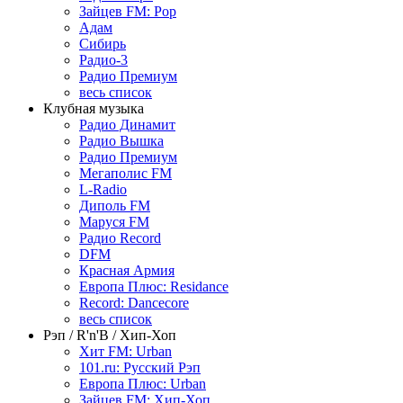
Зайцев FM: Pop
Адам
Сибирь
Радио-3
Радио Премиум
весь список
Клубная музыка
Радио Динамит
Радио Вышка
Радио Премиум
Мегаполис FM
L-Radio
Диполь FM
Маруся FM
Радио Record
DFM
Красная Армия
Европа Плюс: Residance
Record: Dancecore
весь список
Рэп / R'n'B / Хип-Хоп
Хит FM: Urban
101.ru: Русский Рэп
Европа Плюс: Urban
Зайцев FM: Хип-Хоп