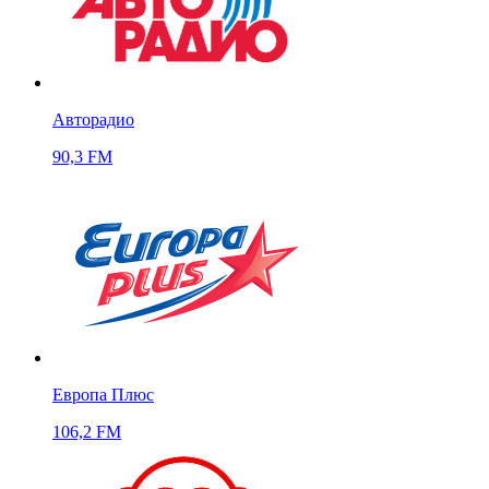
Авторадио
90,3 FM
Европа Плюс
106,2 FM