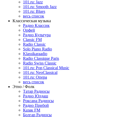
101.ru: Jazz
101.ru: Smooth Jazz
101.ru: Blues
весь список
Классическая музыка
Радио Классик
Орфей
Радио Культура
Classic FM
Radio Classic
Solo Piano Radio
Klassikaraadio
Radio Classique Paris
Radio Swiss Classic
101.ru: Pop Classical Music
101.ru: NeoClassical
101.ru: Опера
весь список
Этно / Фолк
Татар Радиосы
Радио Юлдаш
Роксана Радиосы
Радио Прибой
Казак FM
Болгар Радиосы