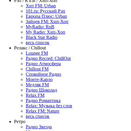
Рэп / R'n'B / Хип-Хоп
Хит FM: Urban
101.ru: Русский Рэп
Европа Плюс: Urban
Зайцев FM: Хип-Хоп
MyRadio: RnB
My Radio: Хип-Хоп
Black Star Radio
весь список
Релакс / Chillout
Lounge FM
Радио Record: ChillOut
Радио Атмосфера
Chillout FM
Спокойное Радио
Монте-Карло
Медляк FM
Радио Шоколад
Relax FM
Радио Романтика
Relax: Музыка без слов
Relax FM: Nature
весь список
Ретро
Радио Звезда