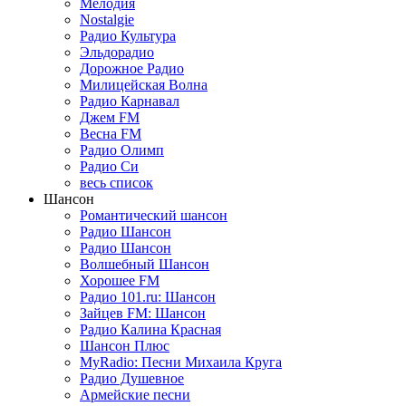
Мелодия
Nostalgie
Радио Культура
Эльдорадио
Дорожное Радио
Милицейская Волна
Радио Карнавал
Джем FM
Весна FM
Радио Олимп
Радио Си
весь список
Шансон
Романтический шансон
Радио Шансон
Радио Шансон
Волшебный Шансон
Хорошее FM
Радио 101.ru: Шансон
Зайцев FM: Шансон
Радио Калина Красная
Шансон Плюс
MyRadio: Песни Михаила Круга
Радио Душевное
Армейские песни