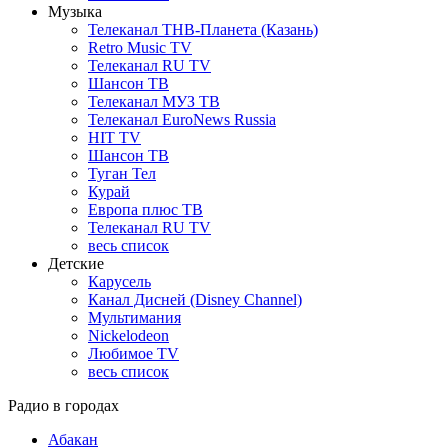
Музыка
Телеканал ТНВ-Планета (Казань)
Retro Music TV
Телеканал RU TV
Шансон ТВ
Телеканал МУЗ ТВ
Телеканал EuroNews Russia
HIT TV
Шансон ТВ
Туган Тел
Курай
Европа плюс ТВ
Телеканал RU TV
весь список
Детские
Карусель
Канал Дисней (Disney Channel)
Мультимания
Nickelodeon
Любимое TV
весь список
Радио в городах
Абакан