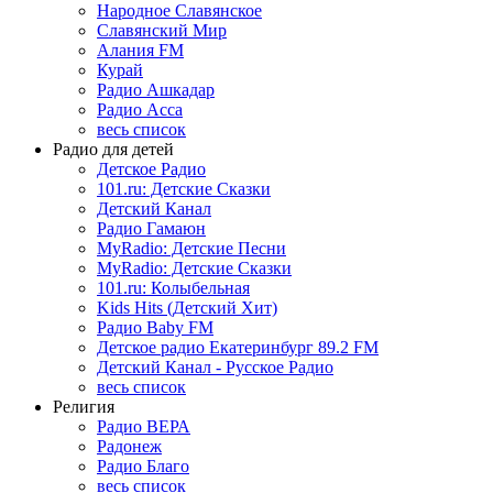
Народное Славянское
Славянский Мир
Алания FM
Курай
Радио Ашкадар
Радио Асса
весь список
Радио для детей
Детское Радио
101.ru: Детские Сказки
Детский Канал
Радио Гамаюн
MyRadio: Детские Песни
MyRadio: Детские Сказки
101.ru: Колыбельная
Kids Hits (Детский Хит)
Радио Baby FM
Детское радио Екатеринбург 89.2 FM
Детский Канал - Русское Радио
весь список
Религия
Радио ВЕРА
Радонеж
Радио Благо
весь список