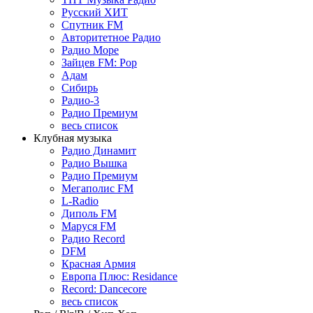
Русский ХИТ
Спутник FM
Авторитетное Радио
Радио Море
Зайцев FM: Pop
Адам
Сибирь
Радио-3
Радио Премиум
весь список
Клубная музыка
Радио Динамит
Радио Вышка
Радио Премиум
Мегаполис FM
L-Radio
Диполь FM
Маруся FM
Радио Record
DFM
Красная Армия
Европа Плюс: Residance
Record: Dancecore
весь список