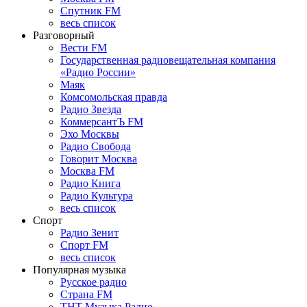
Спутник FM
весь список
Разговорный
Вести FM
Государственная радиовещательная компания
«Радио России»
Маяк
Комсомольская правда
Радио Звезда
КоммерсантЪ FM
Эхо Москвы
Радио Свобода
Говорит Москва
Москва FM
Радио Книга
Радио Культура
весь список
Спорт
Радио Зенит
Спорт FM
весь список
Популярная музыка
Русское радио
Страна FM
ТНТ Музыка Радио