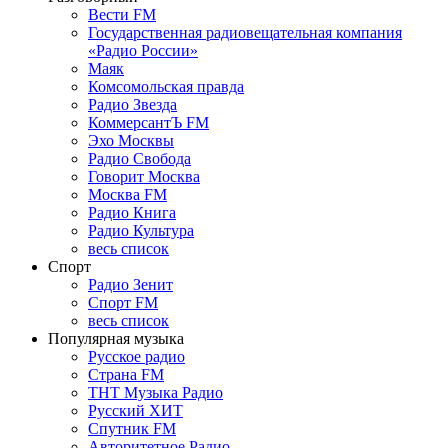
Вести FM
Государственная радиовещательная компания
«Радио России»
Маяк
Комсомольская правда
Радио Звезда
КоммерсантЪ FM
Эхо Москвы
Радио Свобода
Говорит Москва
Москва FM
Радио Книга
Радио Культура
весь список
Спорт
Радио Зенит
Спорт FM
весь список
Популярная музыка
Русское радио
Страна FM
ТНТ Музыка Радио
Русский ХИТ
Спутник FM
Авторитетное Радио