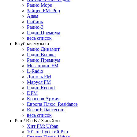
Радио Море
Зайцев FM: Pop
Адам
Сибирь
Радио-3
Радио Премиум
весь список
Клубная музыка
Радио Динамит
Радио Вышка
Радио Премиум
Мегаполис FM
L-Radio
Диполь FM
Маруся FM
Радио Record
DFM
Красная Армия
Европа Плюс: Residance
Record: Dancecore
весь список
Рэп / R'n'B / Хип-Хоп
Хит FM: Urban
101.ru: Русский Рэп