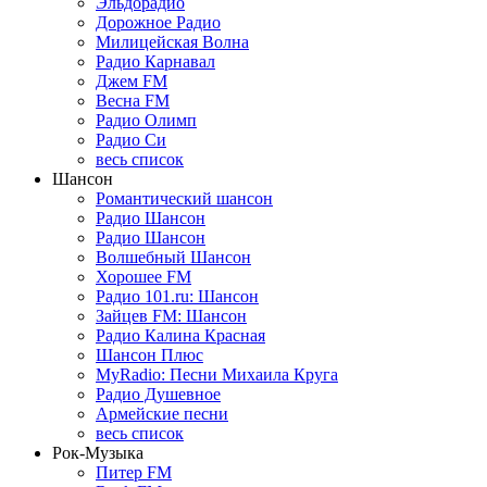
Эльдорадио
Дорожное Радио
Милицейская Волна
Радио Карнавал
Джем FM
Весна FM
Радио Олимп
Радио Си
весь список
Шансон
Романтический шансон
Радио Шансон
Радио Шансон
Волшебный Шансон
Хорошее FM
Радио 101.ru: Шансон
Зайцев FM: Шансон
Радио Калина Красная
Шансон Плюс
MyRadio: Песни Михаила Круга
Радио Душевное
Армейские песни
весь список
Рок-Музыка
Питер FM