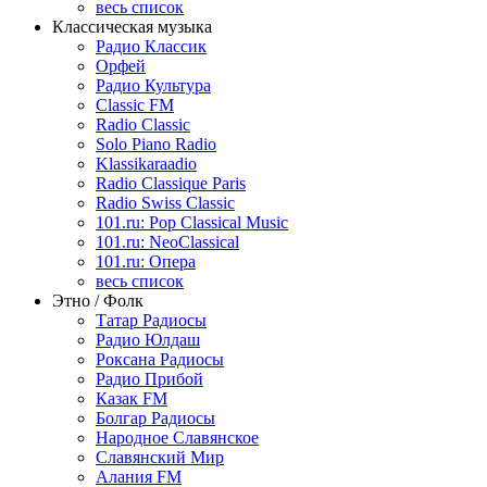
весь список
Классическая музыка
Радио Классик
Орфей
Радио Культура
Classic FM
Radio Classic
Solo Piano Radio
Klassikaraadio
Radio Classique Paris
Radio Swiss Classic
101.ru: Pop Classical Music
101.ru: NeoClassical
101.ru: Опера
весь список
Этно / Фолк
Татар Радиосы
Радио Юлдаш
Роксана Радиосы
Радио Прибой
Казак FM
Болгар Радиосы
Народное Славянское
Славянский Мир
Алания FM