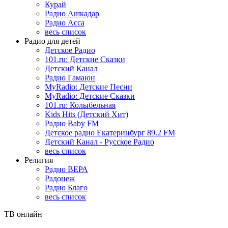
Курай
Радио Ашкадар
Радио Асса
весь список
Радио для детей
Детское Радио
101.ru: Детские Сказки
Детский Канал
Радио Гамаюн
MyRadio: Детские Песни
MyRadio: Детские Сказки
101.ru: Колыбельная
Kids Hits (Детский Хит)
Радио Baby FM
Детское радио Екатеринбург 89.2 FM
Детский Канал - Русское Радио
весь список
Религия
Радио ВЕРА
Радонеж
Радио Благо
весь список
ТВ онлайн