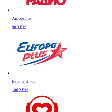
Авторадио
90,3 FM
Европа Плюс
106,2 FM