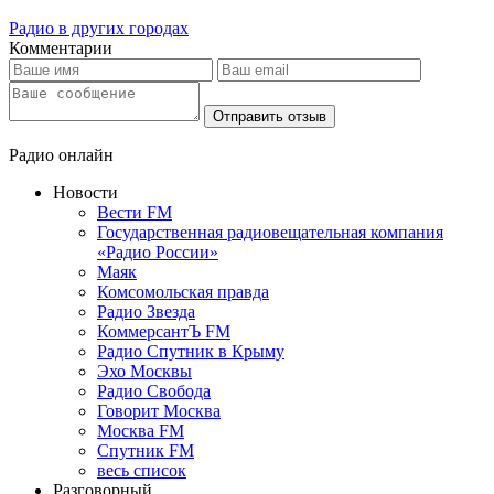
Радио в других городах
Комментарии
Отправить отзыв
Радио онлайн
Новости
Вести FM
Государственная радиовещательная компания
«Радио России»
Маяк
Комсомольская правда
Радио Звезда
КоммерсантЪ FM
Радио Спутник в Крыму
Эхо Москвы
Радио Свобода
Говорит Москва
Москва FM
Спутник FM
весь список
Разговорный