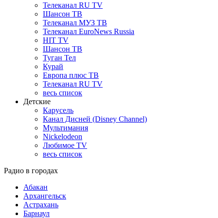
Телеканал RU TV
Шансон ТВ
Телеканал МУЗ ТВ
Телеканал EuroNews Russia
HIT TV
Шансон ТВ
Туган Тел
Курай
Европа плюс ТВ
Телеканал RU TV
весь список
Детские
Карусель
Канал Дисней (Disney Channel)
Мультимания
Nickelodeon
Любимое TV
весь список
Радио в городах
Абакан
Архангельск
Астрахань
Барнаул