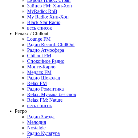
Европа Плюс: Urban
Зайцев FM: Хип-Хоп
MyRadio: RnB
My Radio: Хип-Хоп
Black Star Radio
весь список
Релакс / Chillout
Lounge FM
Радио Record: ChillOut
Радио Атмосфера
Chillout FM
Спокойное Радио
Монте-Карло
Медляк FM
Радио Шоколад
Relax FM
Радио Романтика
Relax: Музыка без слов
Relax FM: Nature
весь список
Ретро
Радио Звезда
Мелодия
Nostalgie
Радио Культура