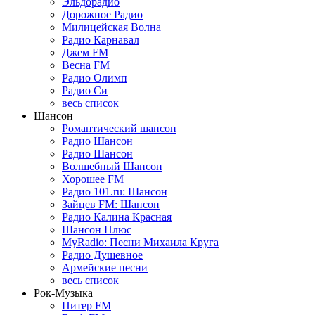
Эльдорадио
Дорожное Радио
Милицейская Волна
Радио Карнавал
Джем FM
Весна FM
Радио Олимп
Радио Си
весь список
Шансон
Романтический шансон
Радио Шансон
Радио Шансон
Волшебный Шансон
Хорошее FM
Радио 101.ru: Шансон
Зайцев FM: Шансон
Радио Калина Красная
Шансон Плюс
MyRadio: Песни Михаила Круга
Радио Душевное
Армейские песни
весь список
Рок-Музыка
Питер FM