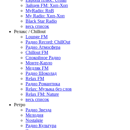
Европа Плюс: Urban
Зайцев FM: Хип-Хоп
MyRadio: RnB
My Radio: Хип-Хоп
Black Star Radio
весь список
Релакс / Chillout
Lounge FM
Радио Record: ChillOut
Радио Атмосфера
Chillout FM
Спокойное Радио
Монте-Карло
Медляк FM
Радио Шоколад
Relax FM
Радио Романтика
Relax: Музыка без слов
Relax FM: Nature
весь список
Ретро
Радио Звезда
Мелодия
Nostalgie
Радио Культура