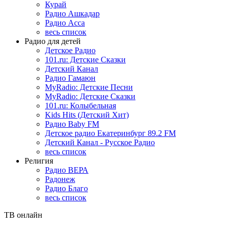
Курай
Радио Ашкадар
Радио Асса
весь список
Радио для детей
Детское Радио
101.ru: Детские Сказки
Детский Канал
Радио Гамаюн
MyRadio: Детские Песни
MyRadio: Детские Сказки
101.ru: Колыбельная
Kids Hits (Детский Хит)
Радио Baby FM
Детское радио Екатеринбург 89.2 FM
Детский Канал - Русское Радио
весь список
Религия
Радио ВЕРА
Радонеж
Радио Благо
весь список
ТВ онлайн