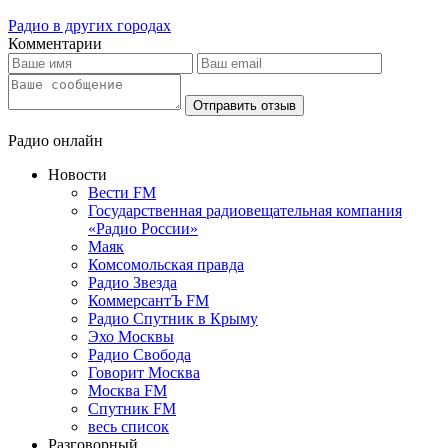
Радио в других городах
Комментарии
Отправить отзыв
Радио онлайн
Новости
Вести FM
Государственная радиовещательная компания
«Радио России»
Маяк
Комсомольская правда
Радио Звезда
КоммерсантЪ FM
Радио Спутник в Крыму
Эхо Москвы
Радио Свобода
Говорит Москва
Москва FM
Спутник FM
весь список
Разговорный