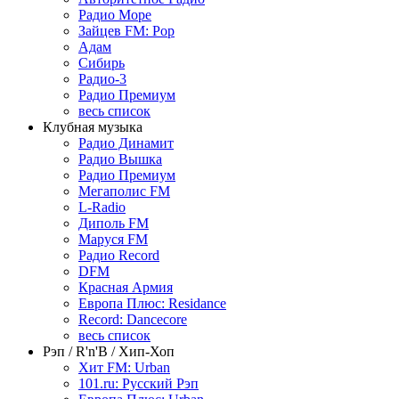
Радио Море
Зайцев FM: Pop
Адам
Сибирь
Радио-3
Радио Премиум
весь список
Клубная музыка
Радио Динамит
Радио Вышка
Радио Премиум
Мегаполис FM
L-Radio
Диполь FM
Маруся FM
Радио Record
DFM
Красная Армия
Европа Плюс: Residance
Record: Dancecore
весь список
Рэп / R'n'B / Хип-Хоп
Хит FM: Urban
101.ru: Русский Рэп