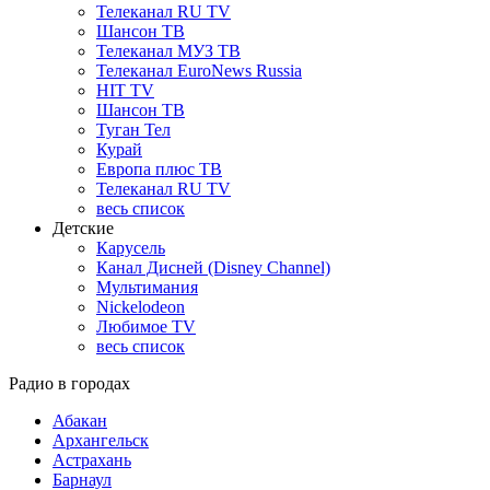
Телеканал RU TV
Шансон ТВ
Телеканал МУЗ ТВ
Телеканал EuroNews Russia
HIT TV
Шансон ТВ
Туган Тел
Курай
Европа плюс ТВ
Телеканал RU TV
весь список
Детские
Карусель
Канал Дисней (Disney Channel)
Мультимания
Nickelodeon
Любимое TV
весь список
Радио в городах
Абакан
Архангельск
Астрахань
Барнаул