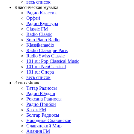
весь список
Классическая музыка
Радио Классик
Орфей
Радио Культура
Classic FM
Radio Classic
Solo Piano Radio
Klassikaraadio
Radio Classique Paris
Radio Swiss Classic
101.ru: Pop Classical Music
101.ru: NeoClassical
101.ru: Опера
весь список
Этно / Фолк
Татар Радиосы
Радио Юлдаш
Роксана Радиосы
Радио Прибой
Казак FM
Болгар Радиосы
Народное Славянское
Славянский Мир
Алания FM