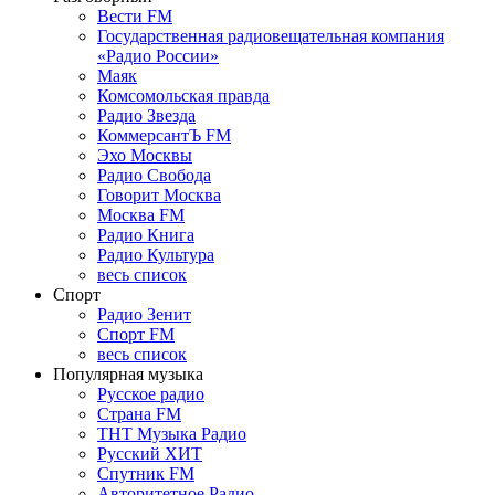
Вести FM
Государственная радиовещательная компания
«Радио России»
Маяк
Комсомольская правда
Радио Звезда
КоммерсантЪ FM
Эхо Москвы
Радио Свобода
Говорит Москва
Москва FM
Радио Книга
Радио Культура
весь список
Спорт
Радио Зенит
Спорт FM
весь список
Популярная музыка
Русское радио
Страна FM
ТНТ Музыка Радио
Русский ХИТ
Спутник FM
Авторитетное Радио