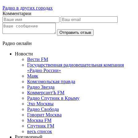
Радио в других городах
Комментарии
Отправить отзыв
Радио онлайн
Новости
Вести FM
Государственная радиовещательная компания
«Радио России»
Маяк
Комсомольская правда
Радио Звезда
КоммерсантЪ FM
Радио Спутник в Крыму
Эхо Москвы
Радио Свобода
Говорит Москва
Москва FM
Спутник FM
весь список
Разговорный