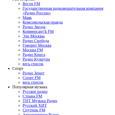
Вести FM
Государственная радиовещательная компания
«Радио России»
Маяк
Комсомольская правда
Радио Звезда
КоммерсантЪ FM
Эхо Москвы
Радио Свобода
Говорит Москва
Москва FM
Радио Книга
Радио Культура
весь список
Спорт
Радио Зенит
Спорт FM
весь список
Популярная музыка
Русское радио
Страна FM
ТНТ Музыка Радио
Русский ХИТ
Спутник FM
Авторитетное Радио