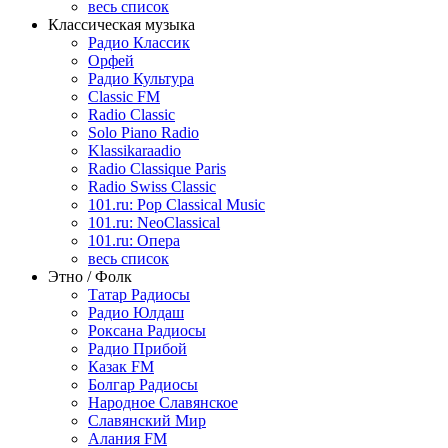
весь список
Классическая музыка
Радио Классик
Орфей
Радио Культура
Classic FM
Radio Classic
Solo Piano Radio
Klassikaraadio
Radio Classique Paris
Radio Swiss Classic
101.ru: Pop Classical Music
101.ru: NeoClassical
101.ru: Опера
весь список
Этно / Фолк
Татар Радиосы
Радио Юлдаш
Роксана Радиосы
Радио Прибой
Казак FM
Болгар Радиосы
Народное Славянское
Славянский Мир
Алания FM