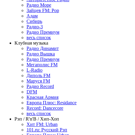
Радио Море
Зайцев FM: Pop
Адам
Сибирь
Радио-3
Радио Премиум
весь список
Клубная музыка
Радио Динамит
Радио Вышка
Радио Премиум
Мегаполис FM
L-Radio
Диполь FM
Маруся FM
Радио Record
DFM
Красная Армия
Европа Плюс: Residance
Record: Dancecore
весь список
Рэп / R'n'B / Хип-Хоп
Хит FM: Urban
101.ru: Русский Рэп