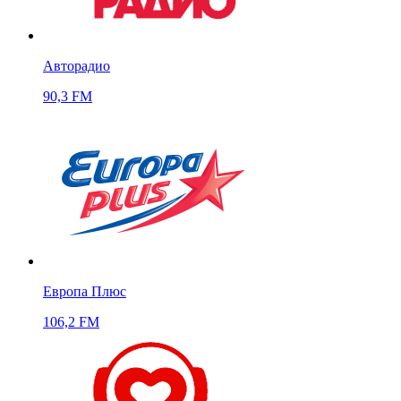
Авторадио
90,3 FM
Европа Плюс
106,2 FM