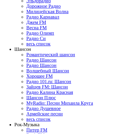
Эльдорадио
Дорожное Радио
Милицейская Волна
Радио Карнавал
Джем FM
Весна FM
Радио Олимп
Радио Си
весь список
Шансон
Романтический шансон
Радио Шансон
Радио Шансон
Волшебный Шансон
Хорошее FM
Радио 101.ru: Шансон
Зайцев FM: Шансон
Радио Калина Красная
Шансон Плюс
MyRadio: Песни Михаила Круга
Радио Душевное
Армейские песни
весь список
Рок-Музыка
Питер FM