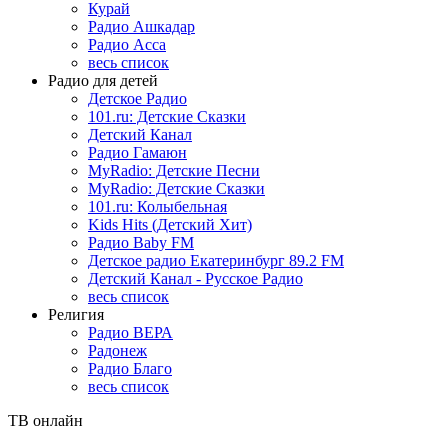
Курай
Радио Ашкадар
Радио Асса
весь список
Радио для детей
Детское Радио
101.ru: Детские Сказки
Детский Канал
Радио Гамаюн
MyRadio: Детские Песни
MyRadio: Детские Сказки
101.ru: Колыбельная
Kids Hits (Детский Хит)
Радио Baby FM
Детское радио Екатеринбург 89.2 FM
Детский Канал - Русское Радио
весь список
Религия
Радио ВЕРА
Радонеж
Радио Благо
весь список
ТВ онлайн