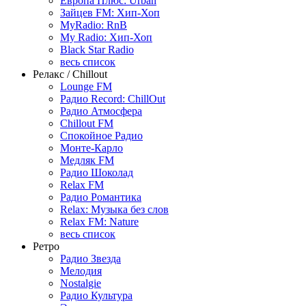
Европа Плюс: Urban
Зайцев FM: Хип-Хоп
MyRadio: RnB
My Radio: Хип-Хоп
Black Star Radio
весь список
Релакс / Chillout
Lounge FM
Радио Record: ChillOut
Радио Атмосфера
Chillout FM
Спокойное Радио
Монте-Карло
Медляк FM
Радио Шоколад
Relax FM
Радио Романтика
Relax: Музыка без слов
Relax FM: Nature
весь список
Ретро
Радио Звезда
Мелодия
Nostalgie
Радио Культура