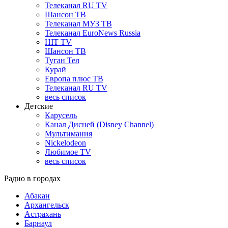
Телеканал RU TV
Шансон ТВ
Телеканал МУЗ ТВ
Телеканал EuroNews Russia
HIT TV
Шансон ТВ
Туган Тел
Курай
Европа плюс ТВ
Телеканал RU TV
весь список
Детские
Карусель
Канал Дисней (Disney Channel)
Мультимания
Nickelodeon
Любимое TV
весь список
Радио в городах
Абакан
Архангельск
Астрахань
Барнаул