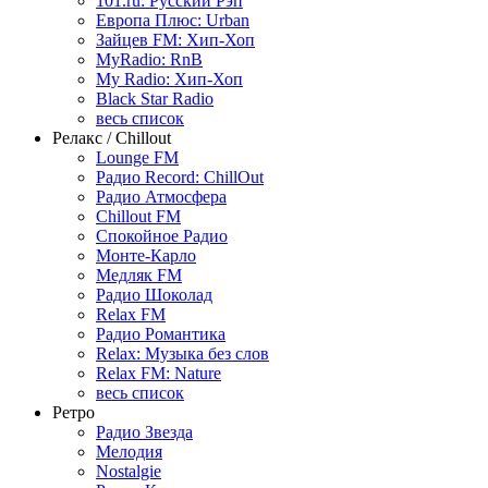
101.ru: Русский Рэп
Европа Плюс: Urban
Зайцев FM: Хип-Хоп
MyRadio: RnB
My Radio: Хип-Хоп
Black Star Radio
весь список
Релакс / Chillout
Lounge FM
Радио Record: ChillOut
Радио Атмосфера
Chillout FM
Спокойное Радио
Монте-Карло
Медляк FM
Радио Шоколад
Relax FM
Радио Романтика
Relax: Музыка без слов
Relax FM: Nature
весь список
Ретро
Радио Звезда
Мелодия
Nostalgie