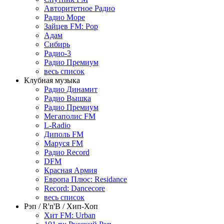
Авторитетное Радио
Радио Море
Зайцев FM: Pop
Адам
Сибирь
Радио-3
Радио Премиум
весь список
Клубная музыка
Радио Динамит
Радио Вышка
Радио Премиум
Мегаполис FM
L-Radio
Диполь FM
Маруся FM
Радио Record
DFM
Красная Армия
Европа Плюс: Residance
Record: Dancecore
весь список
Рэп / R'n'B / Хип-Хоп
Хит FM: Urban