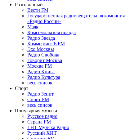
Разговорный
Вести FM
Государственная радиовещательная компания
«Радио России»
Маяк
Комсомольская правда
Радио Звезда
КоммерсантЪ FM
Эхо Москвы
Радио Свобода
Говорит Москва
Москва FM
Радио Книга
Радио Культура
весь список
Спорт
Радио Зенит
Спорт FM
весь список
Популярная музыка
Русское радио
Страна FM
ТНТ Музыка Радио
Русский ХИТ
Спутник FM