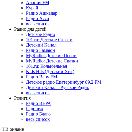
Алания FM
Курай
Радио Ашкадар
Радио Асса
весь список
Радио для детей
Детское Радио
101.ru: Детские Сказки
Детский Канал
Радио Гамаюн
MyRadio: Детские Песни
MyRadio: Детские Сказки
101.ru: Колыбельная
Kids Hits (Детский Хит)
Радио Baby FM
Детское радио Екатеринбург 89.2 FM
Детский Канал - Русское Радио
весь список
Религия
Радио ВЕРА
Радонеж
Радио Благо
весь список
ТВ онлайн