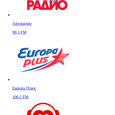
Авторадио
90,3 FM
Европа Плюс
106,2 FM