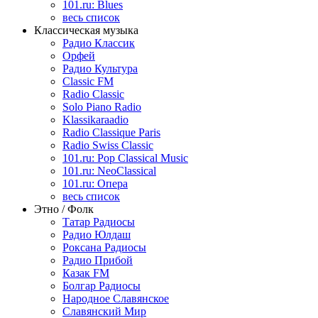
101.ru: Blues
весь список
Классическая музыка
Радио Классик
Орфей
Радио Культура
Classic FM
Radio Classic
Solo Piano Radio
Klassikaraadio
Radio Classique Paris
Radio Swiss Classic
101.ru: Pop Classical Music
101.ru: NeoClassical
101.ru: Опера
весь список
Этно / Фолк
Татар Радиосы
Радио Юлдаш
Роксана Радиосы
Радио Прибой
Казак FM
Болгар Радиосы
Народное Славянское
Славянский Мир