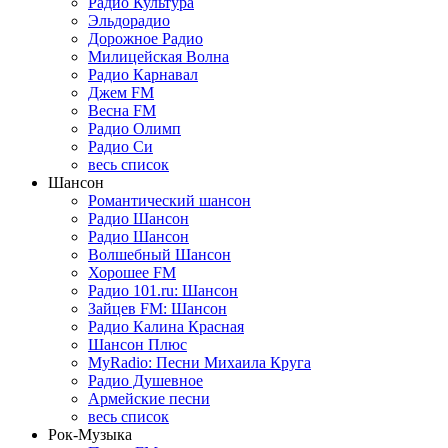
Радио Культура
Эльдорадио
Дорожное Радио
Милицейская Волна
Радио Карнавал
Джем FM
Весна FM
Радио Олимп
Радио Си
весь список
Шансон
Романтический шансон
Радио Шансон
Радио Шансон
Волшебный Шансон
Хорошее FM
Радио 101.ru: Шансон
Зайцев FM: Шансон
Радио Калина Красная
Шансон Плюс
MyRadio: Песни Михаила Круга
Радио Душевное
Армейские песни
весь список
Рок-Музыка