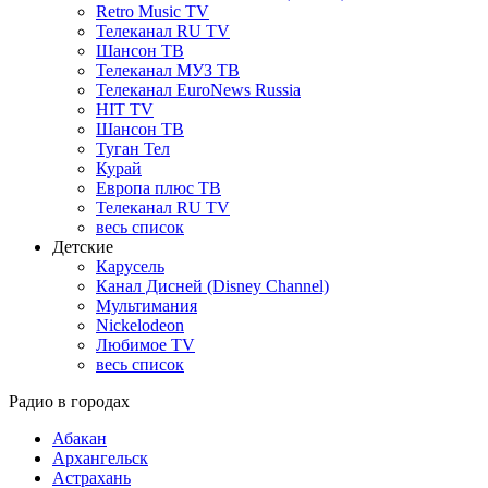
Retro Music TV
Телеканал RU TV
Шансон ТВ
Телеканал МУЗ ТВ
Телеканал EuroNews Russia
HIT TV
Шансон ТВ
Туган Тел
Курай
Европа плюс ТВ
Телеканал RU TV
весь список
Детские
Карусель
Канал Дисней (Disney Channel)
Мультимания
Nickelodeon
Любимое TV
весь список
Радио в городах
Абакан
Архангельск
Астрахань