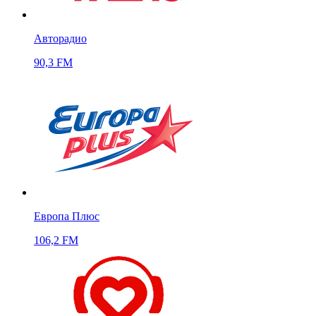
Авторадио
90,3 FM
Европа Плюс
106,2 FM