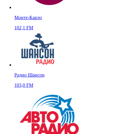
Монте-Карло
102,1 FM
Радио Шансон
103,0 FM