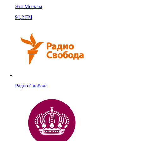
Эхо Москвы
91,2 FM
Радио Свобода