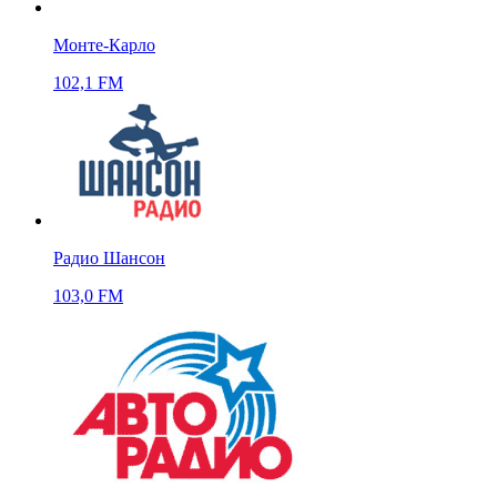
Монте-Карло
102,1 FM
Радио Шансон
103,0 FM