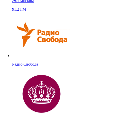
Эхо Москвы
91,2 FM
Радио Свобода