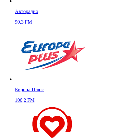
Авторадио
90,3 FM
Европа Плюс
106,2 FM