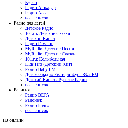
Курай
Радио Ашкадар
Радио Асса
весь список
Радио для детей
Детское Радио
101.ru: Детские Сказки
Детский Канал
Радио Гамаюн
MyRadio: Детские Песни
MyRadio: Детские Сказки
101.ru: Колыбельная
Kids Hits (Детский Хит)
Радио Baby FM
Детское радио Екатеринбург 89.2 FM
Детский Канал - Русское Радио
весь список
Религия
Радио ВЕРА
Радонеж
Радио Благо
весь список
ТВ онлайн