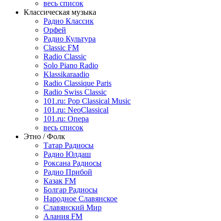
весь список
Классическая музыка
Радио Классик
Орфей
Радио Культура
Classic FM
Radio Classic
Solo Piano Radio
Klassikaraadio
Radio Classique Paris
Radio Swiss Classic
101.ru: Pop Classical Music
101.ru: NeoClassical
101.ru: Опера
весь список
Этно / Фолк
Татар Радиосы
Радио Юлдаш
Роксана Радиосы
Радио Прибой
Казак FM
Болгар Радиосы
Народное Славянское
Славянский Мир
Алания FM