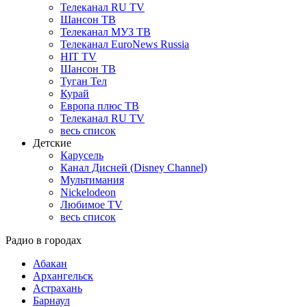
Телеканал RU TV
Шансон ТВ
Телеканал МУЗ ТВ
Телеканал EuroNews Russia
HIT TV
Шансон ТВ
Туган Тел
Курай
Европа плюс ТВ
Телеканал RU TV
весь список
Детские
Карусель
Канал Дисней (Disney Channel)
Мультимания
Nickelodeon
Любимое TV
весь список
Радио в городах
Абакан
Архангельск
Астрахань
Барнаул