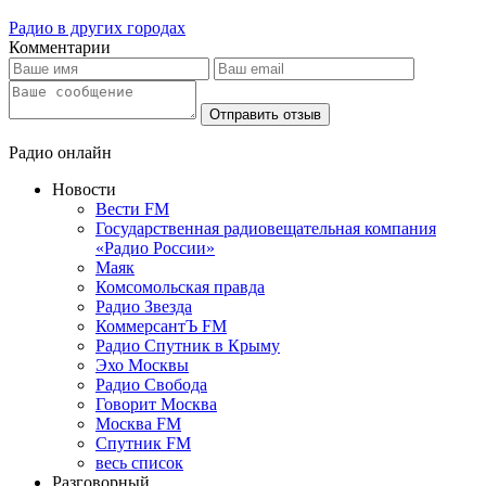
Радио в других городах
Комментарии
Отправить отзыв
Радио онлайн
Новости
Вести FM
Государственная радиовещательная компания
«Радио России»
Маяк
Комсомольская правда
Радио Звезда
КоммерсантЪ FM
Радио Спутник в Крыму
Эхо Москвы
Радио Свобода
Говорит Москва
Москва FM
Спутник FM
весь список
Разговорный