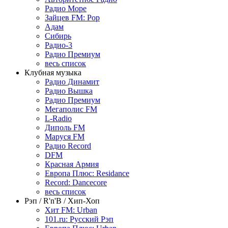
Радио Море
Зайцев FM: Pop
Адам
Сибирь
Радио-3
Радио Премиум
весь список
Клубная музыка
Радио Динамит
Радио Вышка
Радио Премиум
Мегаполис FM
L-Radio
Диполь FM
Маруся FM
Радио Record
DFM
Красная Армия
Европа Плюс: Residance
Record: Dancecore
весь список
Рэп / R'n'B / Хип-Хоп
Хит FM: Urban
101.ru: Русский Рэп