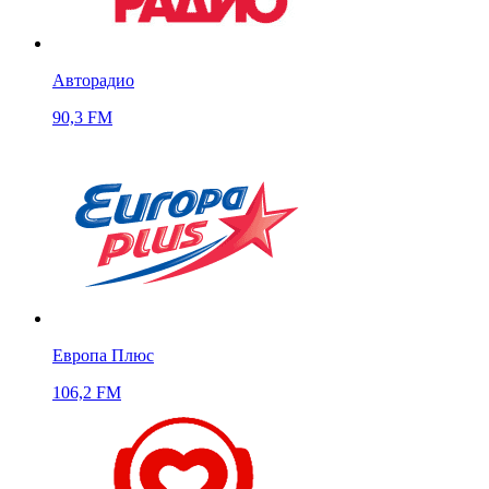
Авторадио
90,3 FM
Европа Плюс
106,2 FM