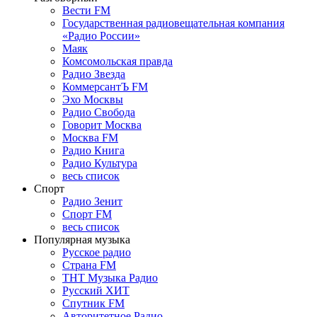
Вести FM
Государственная радиовещательная компания
«Радио России»
Маяк
Комсомольская правда
Радио Звезда
КоммерсантЪ FM
Эхо Москвы
Радио Свобода
Говорит Москва
Москва FM
Радио Книга
Радио Культура
весь список
Спорт
Радио Зенит
Спорт FM
весь список
Популярная музыка
Русское радио
Страна FM
ТНТ Музыка Радио
Русский ХИТ
Спутник FM
Авторитетное Радио