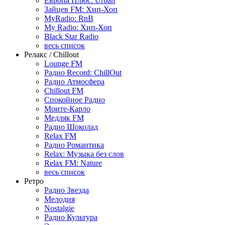
Европа Плюс: Urban
Зайцев FM: Хип-Хоп
MyRadio: RnB
My Radio: Хип-Хоп
Black Star Radio
весь список
Релакс / Chillout
Lounge FM
Радио Record: ChillOut
Радио Атмосфера
Chillout FM
Спокойное Радио
Монте-Карло
Медляк FM
Радио Шоколад
Relax FM
Радио Романтика
Relax: Музыка без слов
Relax FM: Nature
весь список
Ретро
Радио Звезда
Мелодия
Nostalgie
Радио Культура