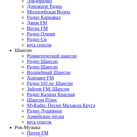
Эльдорадио
Дорожное Радио
Милицейская Волна
Радио Карнавал
Джем FM
Весна FM
Радио Олимп
Радио Си
весь список
Шансон
Романтический шансон
Радио Шансон
Радио Шансон
Волшебный Шансон
Хорошее FM
Радио 101.ru: Шансон
Зайцев FM: Шансон
Радио Калина Красная
Шансон Плюс
MyRadio: Песни Михаила Круга
Радио Душевное
Армейские песни
весь список
Рок-Музыка
Питер FM