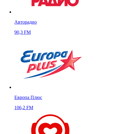
Авторадио
90,3 FM
Европа Плюс
106,2 FM