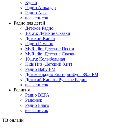
Курай
Радио Ашкадар
Радио Асса
весь список
Радио для детей
Детское Радио
101.ru: Детские Сказки
Детский Канал
Радио Гамаюн
MyRadio: Детские Песни
MyRadio: Детские Сказки
101.ru: Колыбельная
Kids Hits (Детский Хит)
Радио Baby FM
Детское радио Екатеринбург 89.2 FM
Детский Канал - Русское Радио
весь список
Религия
Радио ВЕРА
Радонеж
Радио Благо
весь список
ТВ онлайн