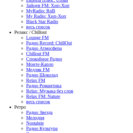
Европа Плюс: Urban
Зайцев FM: Хип-Хоп
MyRadio: RnB
My Radio: Хип-Хоп
Black Star Radio
весь список
Релакс / Chillout
Lounge FM
Радио Record: ChillOut
Радио Атмосфера
Chillout FM
Спокойное Радио
Монте-Карло
Медляк FM
Радио Шоколад
Relax FM
Радио Романтика
Relax: Музыка без слов
Relax FM: Nature
весь список
Ретро
Радио Звезда
Мелодия
Nostalgie
Радио Культура