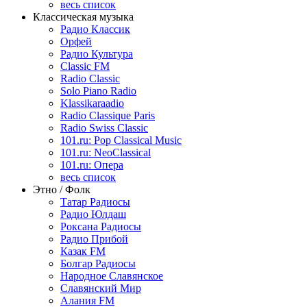
весь список
Классическая музыка
Радио Классик
Орфей
Радио Культура
Classic FM
Radio Classic
Solo Piano Radio
Klassikaraadio
Radio Classique Paris
Radio Swiss Classic
101.ru: Pop Classical Music
101.ru: NeoClassical
101.ru: Опера
весь список
Этно / Фолк
Татар Радиосы
Радио Юлдаш
Роксана Радиосы
Радио Прибой
Казак FM
Болгар Радиосы
Народное Славянское
Славянский Мир
Алания FM