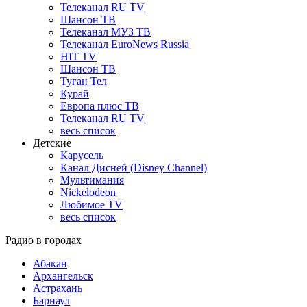
Телеканал RU TV
Шансон ТВ
Телеканал МУЗ ТВ
Телеканал EuroNews Russia
HIT TV
Шансон ТВ
Туган Тел
Курай
Европа плюс ТВ
Телеканал RU TV
весь список
Детские
Карусель
Канал Дисней (Disney Channel)
Мультимания
Nickelodeon
Любимое TV
весь список
Радио в городах
Абакан
Архангельск
Астрахань
Барнаул