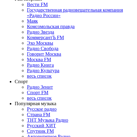
Вести FM
Государственная радиовещательная компания
«Радио России»
Маяк
Комсомольская правда
Радио Звезда
КоммерсантЪ FM
Эхо Москвы
Радио Свобода
Говорит Москва
Москва FM
Радио Книга
Радио Культура
весь список
Спорт
Радио Зенит
Спорт FM
весь список
Популярная музыка
Русское радио
Страна FM
ТНТ Музыка Радио
Русский ХИТ
Спутник FM
Авторитетное Радио