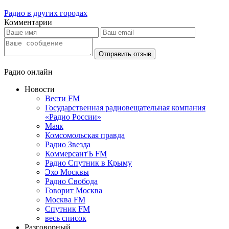
Радио в других городах
Комментарии
Отправить отзыв
Радио онлайн
Новости
Вести FM
Государственная радиовещательная компания
«Радио России»
Маяк
Комсомольская правда
Радио Звезда
КоммерсантЪ FM
Радио Спутник в Крыму
Эхо Москвы
Радио Свобода
Говорит Москва
Москва FM
Спутник FM
весь список
Разговорный