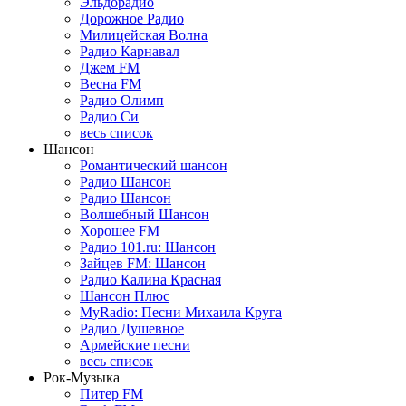
Эльдорадио
Дорожное Радио
Милицейская Волна
Радио Карнавал
Джем FM
Весна FM
Радио Олимп
Радио Си
весь список
Шансон
Романтический шансон
Радио Шансон
Радио Шансон
Волшебный Шансон
Хорошее FM
Радио 101.ru: Шансон
Зайцев FM: Шансон
Радио Калина Красная
Шансон Плюс
MyRadio: Песни Михаила Круга
Радио Душевное
Армейские песни
весь список
Рок-Музыка
Питер FM