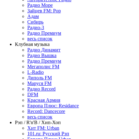
Радио Море
Зайцев FM: Pop
Адам
Сибирь
Радио-3
Радио Премиум
весь список
Клубная музыка
Радио Динамит
Радио Вышка
Радио Премиум
Мегаполис FM
L-Radio
Диполь FM
Маруся FM
Радио Record
DFM
Красная Армия
Европа Плюс: Residance
Record: Dancecore
весь список
Рэп / R'n'B / Хип-Хоп
Хит FM: Urban
101.ru: Русский Рэп