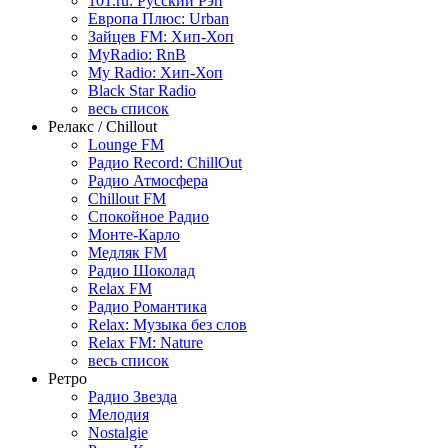
101.ru: Русский Рэп
Европа Плюс: Urban
Зайцев FM: Хип-Хоп
MyRadio: RnB
My Radio: Хип-Хоп
Black Star Radio
весь список
Релакс / Chillout
Lounge FM
Радио Record: ChillOut
Радио Атмосфера
Chillout FM
Спокойное Радио
Монте-Карло
Медляк FM
Радио Шоколад
Relax FM
Радио Романтика
Relax: Музыка без слов
Relax FM: Nature
весь список
Ретро
Радио Звезда
Мелодия
Nostalgie