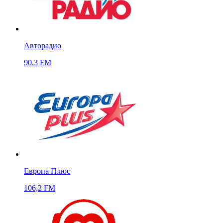
Авторадио
90,3 FM
Европа Плюс
106,2 FM