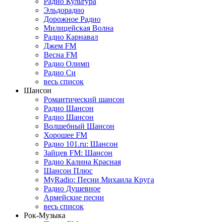
Радио Культура
Эльдорадио
Дорожное Радио
Милицейская Волна
Радио Карнавал
Джем FM
Весна FM
Радио Олимп
Радио Си
весь список
Шансон
Романтический шансон
Радио Шансон
Радио Шансон
Волшебный Шансон
Хорошее FM
Радио 101.ru: Шансон
Зайцев FM: Шансон
Радио Калина Красная
Шансон Плюс
MyRadio: Песни Михаила Круга
Радио Душевное
Армейские песни
весь список
Рок-Музыка