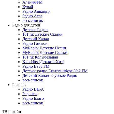
Алания FM
Курай
Радио Ашкадар
Радио Асса
весь список
Радио для детей
Детское Радио
101.ru: Детские Сказки
Детский Канал
Радио Гамаюн
MyRadio: Детские Песни
MyRadio: Детские Сказки
101.ru: Колыбельная
Kids Hits (Детский Хит)
Радио Baby FM
Детское радио Екатеринбург 89.2 FM
Детский Канал - Русское Радио
весь список
Религия
Радио ВЕРА
Радонеж
Радио Благо
весь список
ТВ онлайн