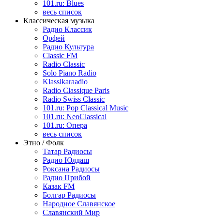
101.ru: Blues
весь список
Классическая музыка
Радио Классик
Орфей
Радио Культура
Classic FM
Radio Classic
Solo Piano Radio
Klassikaraadio
Radio Classique Paris
Radio Swiss Classic
101.ru: Pop Classical Music
101.ru: NeoClassical
101.ru: Опера
весь список
Этно / Фолк
Татар Радиосы
Радио Юлдаш
Роксана Радиосы
Радио Прибой
Казак FM
Болгар Радиосы
Народное Славянское
Славянский Мир