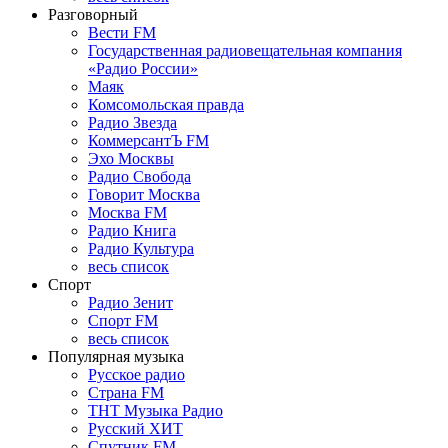
Разговорный
Вести FM
Государственная радиовещательная компания
«Радио России»
Маяк
Комсомольская правда
Радио Звезда
КоммерсантЪ FM
Эхо Москвы
Радио Свобода
Говорит Москва
Москва FM
Радио Книга
Радио Культура
весь список
Спорт
Радио Зенит
Спорт FM
весь список
Популярная музыка
Русское радио
Страна FM
ТНТ Музыка Радио
Русский ХИТ
Спутник FM