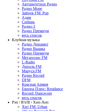
Авторитетное Радио
Радио Море
Зайцев FM: Pop
Адам
Сибирь
Радио-3
Радио Премиум
весь список
Клубная музыка
Радио Динамит
Радио Вышка
Радио Премиум
Мегаполис FM
L-Radio
Диполь FM
Маруся FM
Радио Record
DFM
Красная Армия
Европа Плюс: Residance
Record: Dancecore
весь список
Рэп / R'n'B / Хип-Хоп
Хит FM: Urban