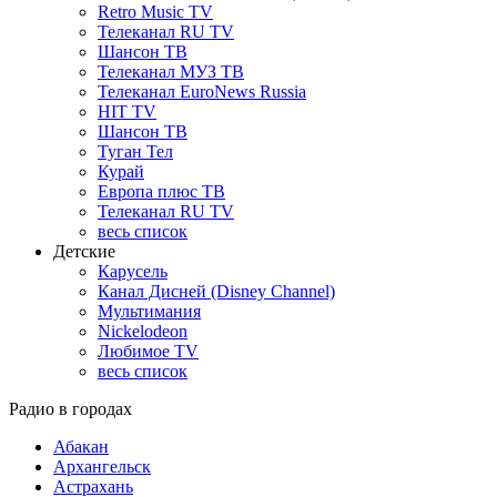
Retro Music TV
Телеканал RU TV
Шансон ТВ
Телеканал МУЗ ТВ
Телеканал EuroNews Russia
HIT TV
Шансон ТВ
Туган Тел
Курай
Европа плюс ТВ
Телеканал RU TV
весь список
Детские
Карусель
Канал Дисней (Disney Channel)
Мультимания
Nickelodeon
Любимое TV
весь список
Радио в городах
Абакан
Архангельск
Астрахань