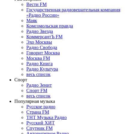
Вести FM
Государственная радиовещательная компания
«Радио России»
Маяк
Комсомольская правда
Радио Звезда
КоммерсантЪ FM
Эхо Москвы
Радио Свобода
Говорит Москва
Москва FM
Радио Книга
Радио Культура
весь список
Спорт
Радио Зенит
Спорт FM
весь список
Популярная музыка
Русское радио
Страна FM
ТНТ Музыка Радио
Русский ХИТ
Спутник FM
Авторитетное Радио