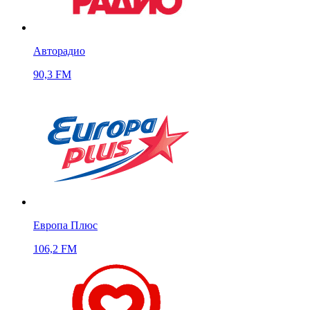
Авторадио
90,3 FM
Европа Плюс
106,2 FM