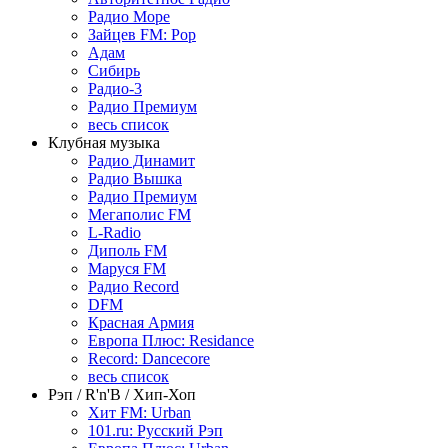
Радио Море
Зайцев FM: Pop
Адам
Сибирь
Радио-3
Радио Премиум
весь список
Клубная музыка
Радио Динамит
Радио Вышка
Радио Премиум
Мегаполис FM
L-Radio
Диполь FM
Маруся FM
Радио Record
DFM
Красная Армия
Европа Плюс: Residance
Record: Dancecore
весь список
Рэп / R'n'B / Хип-Хоп
Хит FM: Urban
101.ru: Русский Рэп