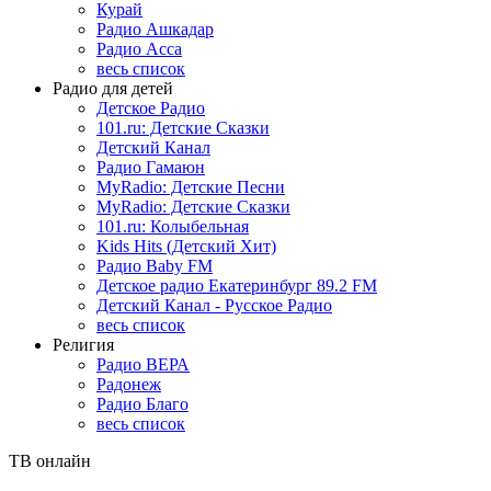
Курай
Радио Ашкадар
Радио Асса
весь список
Радио для детей
Детское Радио
101.ru: Детские Сказки
Детский Канал
Радио Гамаюн
MyRadio: Детские Песни
MyRadio: Детские Сказки
101.ru: Колыбельная
Kids Hits (Детский Хит)
Радио Baby FM
Детское радио Екатеринбург 89.2 FM
Детский Канал - Русское Радио
весь список
Религия
Радио ВЕРА
Радонеж
Радио Благо
весь список
ТВ онлайн