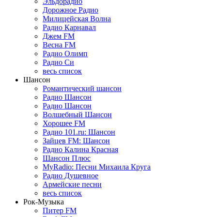
Эльдорадио
Дорожное Радио
Милицейская Волна
Радио Карнавал
Джем FM
Весна FM
Радио Олимп
Радио Си
весь список
Шансон
Романтический шансон
Радио Шансон
Радио Шансон
Волшебный Шансон
Хорошее FM
Радио 101.ru: Шансон
Зайцев FM: Шансон
Радио Калина Красная
Шансон Плюс
MyRadio: Песни Михаила Круга
Радио Душевное
Армейские песни
весь список
Рок-Музыка
Питер FM