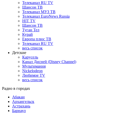
Телеканал RU TV
Шансон ТВ
Телеканал МУЗ ТВ
Телеканал EuroNews Russia
HIT TV
Шансон ТВ
Туган Тел
Курай
Европа плюс ТВ
Телеканал RU TV
весь список
Детские
Карусель
Канал Дисней (Disney Channel)
Мультимания
Nickelodeon
Любимое TV
весь список
Радио в городах
Абакан
Архангельск
Астрахань
Барнаул