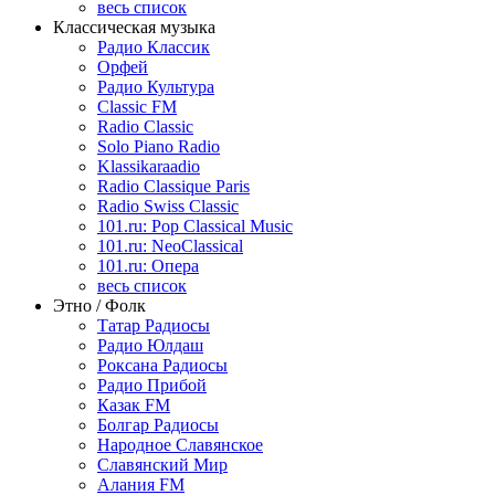
весь список
Классическая музыка
Радио Классик
Орфей
Радио Культура
Classic FM
Radio Classic
Solo Piano Radio
Klassikaraadio
Radio Classique Paris
Radio Swiss Classic
101.ru: Pop Classical Music
101.ru: NeoClassical
101.ru: Опера
весь список
Этно / Фолк
Татар Радиосы
Радио Юлдаш
Роксана Радиосы
Радио Прибой
Казак FM
Болгар Радиосы
Народное Славянское
Славянский Мир
Алания FM