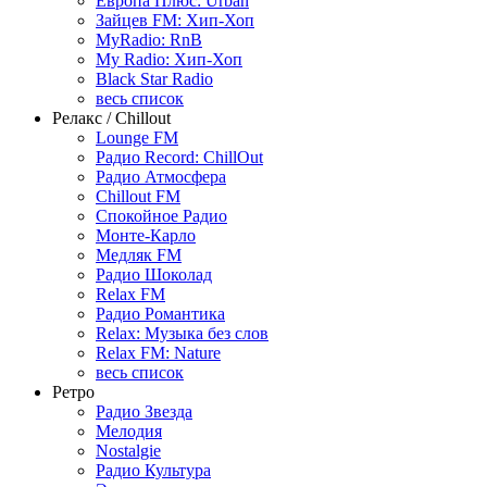
Европа Плюс: Urban
Зайцев FM: Хип-Хоп
MyRadio: RnB
My Radio: Хип-Хоп
Black Star Radio
весь список
Релакс / Chillout
Lounge FM
Радио Record: ChillOut
Радио Атмосфера
Chillout FM
Спокойное Радио
Монте-Карло
Медляк FM
Радио Шоколад
Relax FM
Радио Романтика
Relax: Музыка без слов
Relax FM: Nature
весь список
Ретро
Радио Звезда
Мелодия
Nostalgie
Радио Культура