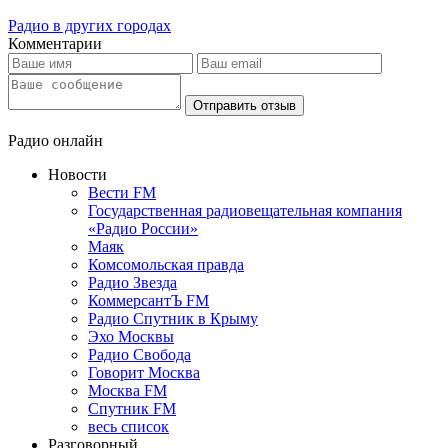
Радио в других городах
Комментарии
Отправить отзыв
Радио онлайн
Новости
Вести FM
Государственная радиовещательная компания
«Радио России»
Маяк
Комсомольская правда
Радио Звезда
КоммерсантЪ FM
Радио Спутник в Крыму
Эхо Москвы
Радио Свобода
Говорит Москва
Москва FM
Спутник FM
весь список
Разговорный