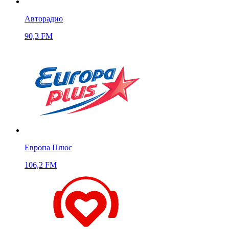
Авторадио
90,3 FM
Европа Плюс
106,2 FM