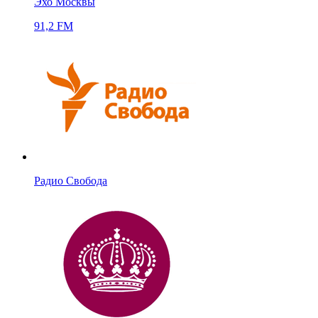
Эхо Москвы
91,2 FM
Радио Свобода