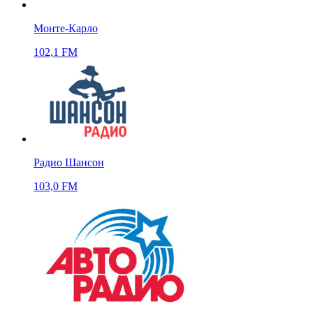
Монте-Карло
102,1 FM
Радио Шансон
103,0 FM