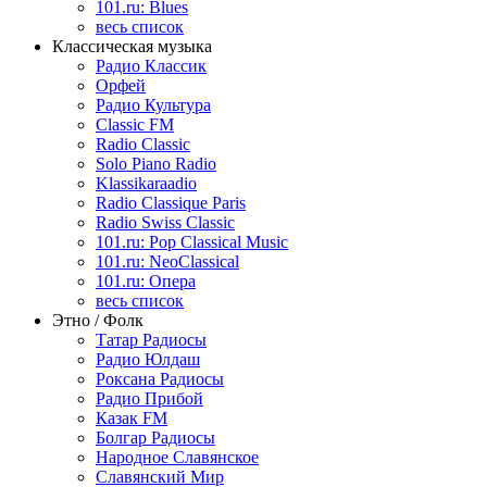
101.ru: Blues
весь список
Классическая музыка
Радио Классик
Орфей
Радио Культура
Classic FM
Radio Classic
Solo Piano Radio
Klassikaraadio
Radio Classique Paris
Radio Swiss Classic
101.ru: Pop Classical Music
101.ru: NeoClassical
101.ru: Опера
весь список
Этно / Фолк
Татар Радиосы
Радио Юлдаш
Роксана Радиосы
Радио Прибой
Казак FM
Болгар Радиосы
Народное Славянское
Славянский Мир