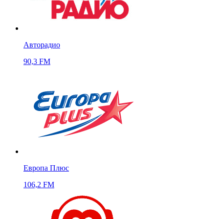
Авторадио
90,3 FM
Европа Плюс
106,2 FM