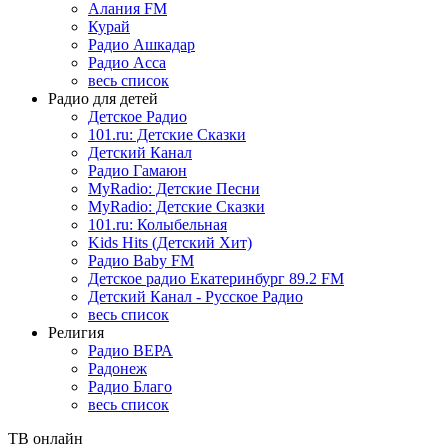
Алания FM
Курай
Радио Ашкадар
Радио Асса
весь список
Радио для детей
Детское Радио
101.ru: Детские Сказки
Детский Канал
Радио Гамаюн
MyRadio: Детские Песни
MyRadio: Детские Сказки
101.ru: Колыбельная
Kids Hits (Детский Хит)
Радио Baby FM
Детское радио Екатеринбург 89.2 FM
Детский Канал - Русское Радио
весь список
Религия
Радио ВЕРА
Радонеж
Радио Благо
весь список
ТВ онлайн