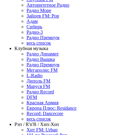
Авторитетное Радио
Радио Море
Зайцев FM: Pop
Адам
Сибирь
Радио-3
Радио Премиум
весь список
Клубная музыка
Радио Динамит
Радио Вышка
Радио Премиум
Мегаполис FM
L-Radio
Диполь FM
Маруся FM
Радио Record
DFM
Красная Армия
Европа Плюс: Residance
Record: Dancecore
весь список
Рэп / R'n'B / Хип-Хоп
Хит FM: Urban