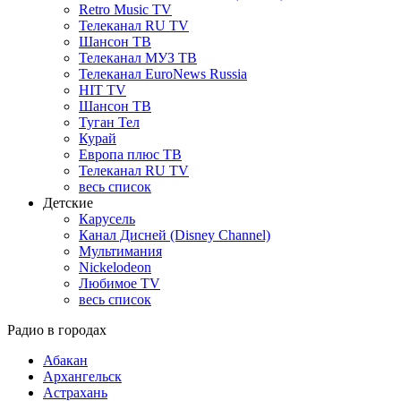
Retro Music TV
Телеканал RU TV
Шансон ТВ
Телеканал МУЗ ТВ
Телеканал EuroNews Russia
HIT TV
Шансон ТВ
Туган Тел
Курай
Европа плюс ТВ
Телеканал RU TV
весь список
Детские
Карусель
Канал Дисней (Disney Channel)
Мультимания
Nickelodeon
Любимое TV
весь список
Радио в городах
Абакан
Архангельск
Астрахань