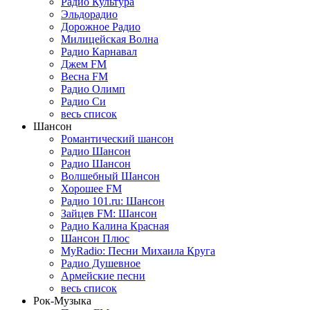
Радио Культура
Эльдорадио
Дорожное Радио
Милицейская Волна
Радио Карнавал
Джем FM
Весна FM
Радио Олимп
Радио Си
весь список
Шансон
Романтический шансон
Радио Шансон
Радио Шансон
Волшебный Шансон
Хорошее FM
Радио 101.ru: Шансон
Зайцев FM: Шансон
Радио Калина Красная
Шансон Плюс
MyRadio: Песни Михаила Круга
Радио Душевное
Армейские песни
весь список
Рок-Музыка