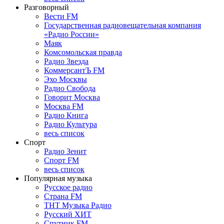
Разговорный
Вести FM
Государственная радиовещательная компания
«Радио России»
Маяк
Комсомольская правда
Радио Звезда
КоммерсантЪ FM
Эхо Москвы
Радио Свобода
Говорит Москва
Москва FM
Радио Книга
Радио Культура
весь список
Спорт
Радио Зенит
Спорт FM
весь список
Популярная музыка
Русское радио
Страна FM
ТНТ Музыка Радио
Русский ХИТ
Спутник FM