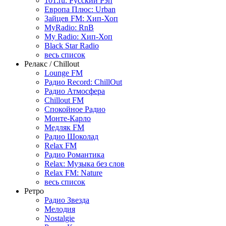
101.ru: Русский Рэп
Европа Плюс: Urban
Зайцев FM: Хип-Хоп
MyRadio: RnB
My Radio: Хип-Хоп
Black Star Radio
весь список
Релакс / Chillout
Lounge FM
Радио Record: ChillOut
Радио Атмосфера
Chillout FM
Спокойное Радио
Монте-Карло
Медляк FM
Радио Шоколад
Relax FM
Радио Романтика
Relax: Музыка без слов
Relax FM: Nature
весь список
Ретро
Радио Звезда
Мелодия
Nostalgie