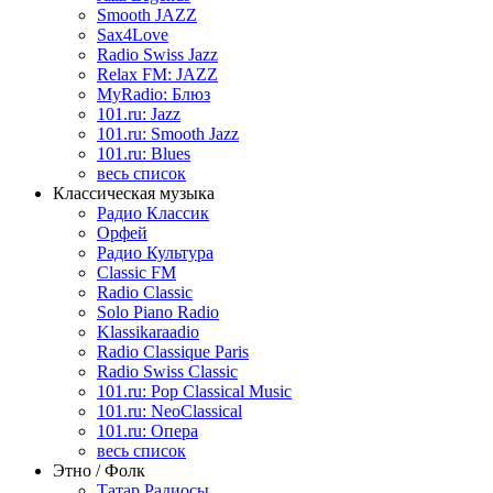
Smooth JAZZ
Sax4Love
Radio Swiss Jazz
Relax FM: JAZZ
MyRadio: Блюз
101.ru: Jazz
101.ru: Smooth Jazz
101.ru: Blues
весь список
Классическая музыка
Радио Классик
Орфей
Радио Культура
Classic FM
Radio Classic
Solo Piano Radio
Klassikaraadio
Radio Classique Paris
Radio Swiss Classic
101.ru: Pop Classical Music
101.ru: NeoClassical
101.ru: Опера
весь список
Этно / Фолк
Татар Радиосы