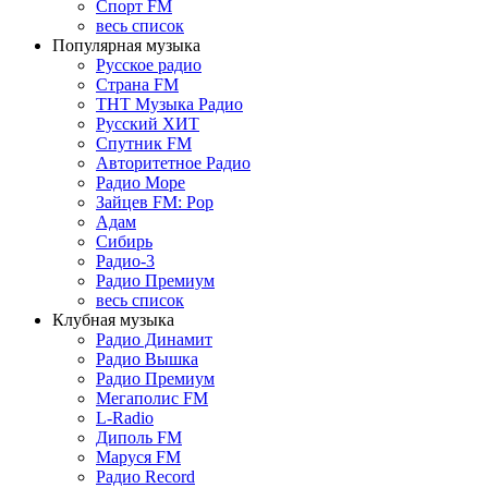
Спорт FM
весь список
Популярная музыка
Русское радио
Страна FM
ТНТ Музыка Радио
Русский ХИТ
Спутник FM
Авторитетное Радио
Радио Море
Зайцев FM: Pop
Адам
Сибирь
Радио-3
Радио Премиум
весь список
Клубная музыка
Радио Динамит
Радио Вышка
Радио Премиум
Мегаполис FM
L-Radio
Диполь FM
Маруся FM
Радио Record