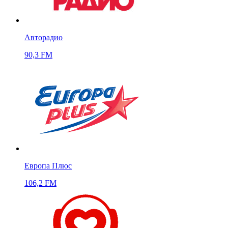
Авторадио
90,3 FM
Европа Плюс
106,2 FM