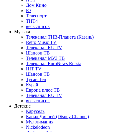
Дом Кино
Ю
Телеспорт
ТНТ4
весь список
Музыка
Телеканал ТНВ-Планета (Казань)
Retro Music TV
Телеканал RU TV
Шансон ТВ
Телеканал МУЗ ТВ
Телеканал EuroNews Russia
HIT TV
Шансон ТВ
Туган Тел
Курай
Европа плюс ТВ
Телеканал RU TV
весь список
Детские
Карусель
Канал Дисней (Disney Channel)
Мультимания
Nickelodeon