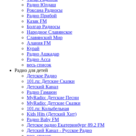
Радио Юлдаш
Роксана Радиосы
Радио Прибой
Казак FM
Болгар Радиосы
Народное Славянское
Славянский Мир
Алания FM
Курай
Радио Ашкадар
Радио Асса
весь список
Радио для детей
Детское Радио
101.ru: Детские Сказки
Детский Канал
Радио Гамаюн
MyRadio: Детские Песни
MyRadio: Детские Сказки
101.ru: Колыбельная
Kids Hits (Детский Хит)
Радио Baby FM
Детское радио Екатеринбург 89.2 FM
Детский Канал - Русское Радио
весь список