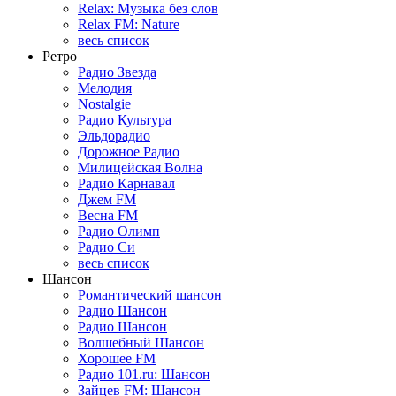
Relax: Музыка без слов
Relax FM: Nature
весь список
Ретро
Радио Звезда
Мелодия
Nostalgie
Радио Культура
Эльдорадио
Дорожное Радио
Милицейская Волна
Радио Карнавал
Джем FM
Весна FM
Радио Олимп
Радио Си
весь список
Шансон
Романтический шансон
Радио Шансон
Радио Шансон
Волшебный Шансон
Хорошее FM
Радио 101.ru: Шансон
Зайцев FM: Шансон