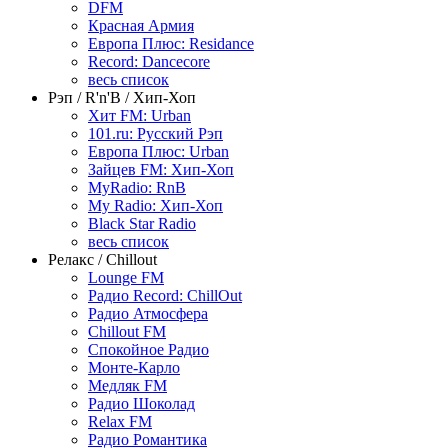
DFM
Красная Армия
Европа Плюс: Residance
Record: Dancecore
весь список
Рэп / R'n'B / Хип-Хоп
Хит FM: Urban
101.ru: Русский Рэп
Европа Плюс: Urban
Зайцев FM: Хип-Хоп
MyRadio: RnB
My Radio: Хип-Хоп
Black Star Radio
весь список
Релакс / Chillout
Lounge FM
Радио Record: ChillOut
Радио Атмосфера
Chillout FM
Спокойное Радио
Монте-Карло
Медляк FM
Радио Шоколад
Relax FM
Радио Романтика