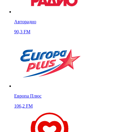
Авторадио
90,3 FM
Европа Плюс
106,2 FM