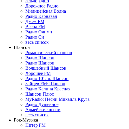
Эльдорадио
Дорожное Радио
Милицейская Волна
Радио Карнавал
Джем FM
Весна FM
Радио Олимп
Радио Си
весь список
Шансон
Романтический шансон
Радио Шансон
Радио Шансон
Волшебный Шансон
Хорошее FM
Радио 101.ru: Шансон
Зайцев FM: Шансон
Радио Калина Красная
Шансон Плюс
MyRadio: Песни Михаила Круга
Радио Душевное
Армейские песни
весь список
Рок-Музыка
Питер FM