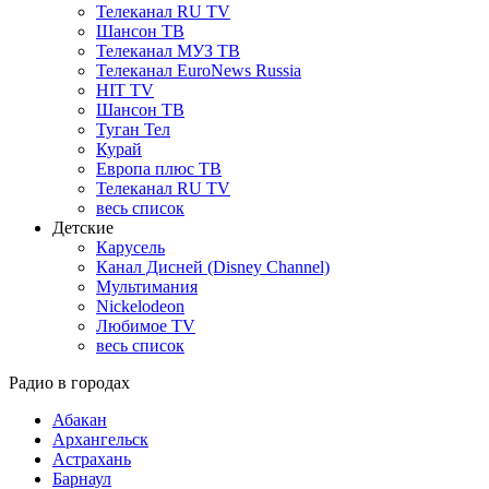
Телеканал RU TV
Шансон ТВ
Телеканал МУЗ ТВ
Телеканал EuroNews Russia
HIT TV
Шансон ТВ
Туган Тел
Курай
Европа плюс ТВ
Телеканал RU TV
весь список
Детские
Карусель
Канал Дисней (Disney Channel)
Мультимания
Nickelodeon
Любимое TV
весь список
Радио в городах
Абакан
Архангельск
Астрахань
Барнаул