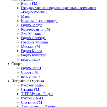
Вести FM
Государственная радиовещательная компания
«Радио России»
Маяк
Комсомольская правда
Радио Звезда
КоммерсантЪ FM
Эхо Москвы
Радио Свобода
Говорит Москва
Москва FM
Радио Книга
Радио Культура
весь список
Спорт
Радио Зенит
Спорт FM
весь список
Популярная музыка
Русское радио
Страна FM
ТНТ Музыка Радио
Русский ХИТ
Спутник FM
Авторитетное Радио