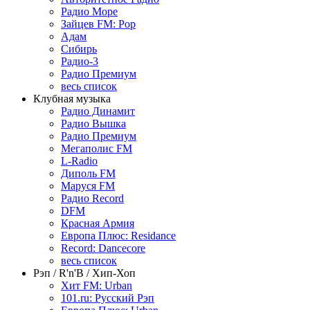
Радио Море
Зайцев FM: Pop
Адам
Сибирь
Радио-3
Радио Премиум
весь список
Клубная музыка
Радио Динамит
Радио Вышка
Радио Премиум
Мегаполис FM
L-Radio
Диполь FM
Маруся FM
Радио Record
DFM
Красная Армия
Европа Плюс: Residance
Record: Dancecore
весь список
Рэп / R'n'B / Хип-Хоп
Хит FM: Urban
101.ru: Русский Рэп