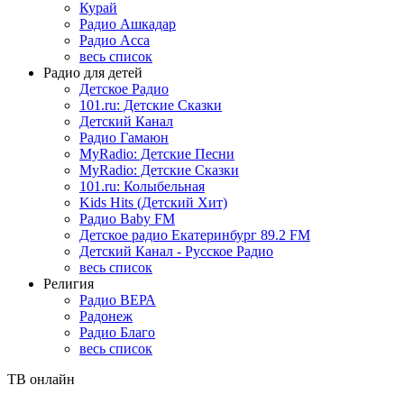
Курай
Радио Ашкадар
Радио Асса
весь список
Радио для детей
Детское Радио
101.ru: Детские Сказки
Детский Канал
Радио Гамаюн
MyRadio: Детские Песни
MyRadio: Детские Сказки
101.ru: Колыбельная
Kids Hits (Детский Хит)
Радио Baby FM
Детское радио Екатеринбург 89.2 FM
Детский Канал - Русское Радио
весь список
Религия
Радио ВЕРА
Радонеж
Радио Благо
весь список
ТВ онлайн