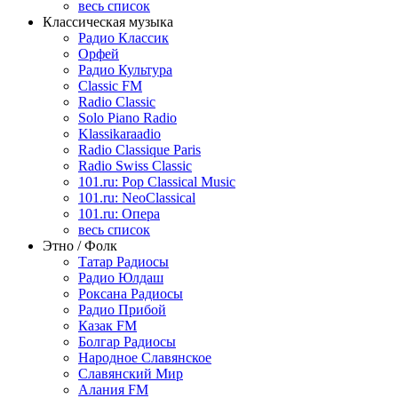
весь список
Классическая музыка
Радио Классик
Орфей
Радио Культура
Classic FM
Radio Classic
Solo Piano Radio
Klassikaraadio
Radio Classique Paris
Radio Swiss Classic
101.ru: Pop Classical Music
101.ru: NeoClassical
101.ru: Опера
весь список
Этно / Фолк
Татар Радиосы
Радио Юлдаш
Роксана Радиосы
Радио Прибой
Казак FM
Болгар Радиосы
Народное Славянское
Славянский Мир
Алания FM