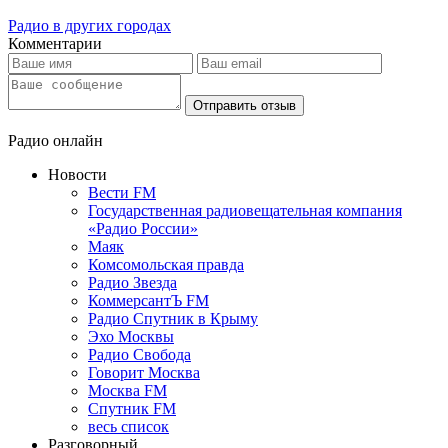
Радио в других городах
Комментарии
Отправить отзыв
Радио онлайн
Новости
Вести FM
Государственная радиовещательная компания
«Радио России»
Маяк
Комсомольская правда
Радио Звезда
КоммерсантЪ FM
Радио Спутник в Крыму
Эхо Москвы
Радио Свобода
Говорит Москва
Москва FM
Спутник FM
весь список
Разговорный