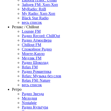
Европа Плюс: Urban
Зайцев FM: Хип-Хоп
MyRadio: RnB
My Radio: Хип-Хоп
Black Star Radio
весь список
Релакс / Chillout
Lounge FM
Радио Record: ChillOut
Радио Атмосфера
Chillout FM
Спокойное Радио
Монте-Карло
Медляк FM
Радио Шоколад
Relax FM
Радио Романтика
Relax: Музыка без слов
Relax FM: Nature
весь список
Ретро
Радио Звезда
Мелодия
Nostalgie
Радио Культура