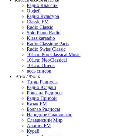
Радио Классик
Орфей
Радио Культура
Classic FM
Radio Classic
Solo Piano Radio
Klassikaraadio
Radio Classique Paris
Radio Swiss Classic
101.ru: Pop Classical Music
101.ru: NeoClassical
101.ru: Опера
весь список
Этно / Фолк
Татар Радиосы
Радио Юлдаш
Роксана Радиосы
Радио Прибой
Казак FM
Болгар Радиосы
Народное Славянское
Славянский Мир
Алания FM
Курай