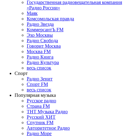
Государственная радиовещательная компания
«Радио России»
Маяк
Комсомольская правда
Радио Звезда
КоммерсантЪ FM
Эхо Москвы
Радио Свобода
Говорит Москва
Москва FM
Радио Книга
Радио Культура
весь список
Спорт
Радио Зенит
Спорт FM
весь список
Популярная музыка
Русское радио
Страна FM
ТНТ Музыка Радио
Русский ХИТ
Спутник FM
Авторитетное Радио
Радио Море