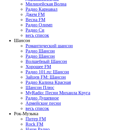
Милицейская Волна
Радио Карнавал
Джем FM
Весна FM
Радио Олимп
Радио Си
весь список
Шансон
Романтический шансон
Радио Шансон
Радио Шансон
Волшебный Шансон
Хорошее FM
Радио 101.ru: Шансон
Зайцев FM: Шансон
Радио Калина Красная
Шансон Плюс
MyRadio: Песни Михаила Круга
Радио Душевное
Армейские песни
весь список
Рок-Музыка
Питер FM
Rock FM
Наше Радио