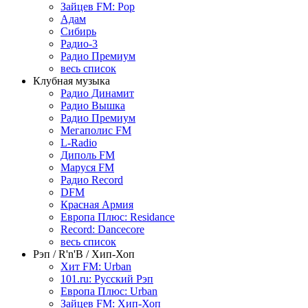
Зайцев FM: Pop
Адам
Сибирь
Радио-3
Радио Премиум
весь список
Клубная музыка
Радио Динамит
Радио Вышка
Радио Премиум
Мегаполис FM
L-Radio
Диполь FM
Маруся FM
Радио Record
DFM
Красная Армия
Европа Плюс: Residance
Record: Dancecore
весь список
Рэп / R'n'B / Хип-Хоп
Хит FM: Urban
101.ru: Русский Рэп
Европа Плюс: Urban
Зайцев FM: Хип-Хоп