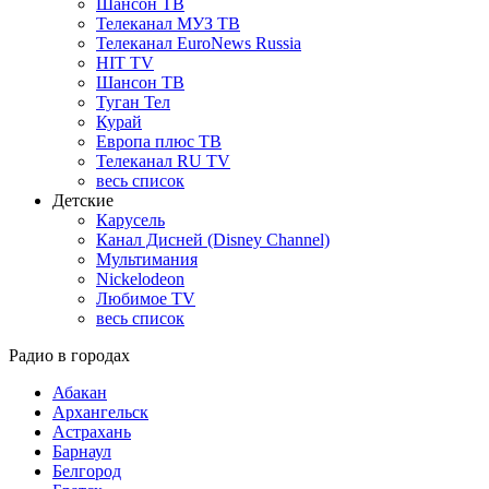
Шансон ТВ
Телеканал МУЗ ТВ
Телеканал EuroNews Russia
HIT TV
Шансон ТВ
Туган Тел
Курай
Европа плюс ТВ
Телеканал RU TV
весь список
Детские
Карусель
Канал Дисней (Disney Channel)
Мультимания
Nickelodeon
Любимое TV
весь список
Радио в городах
Абакан
Архангельск
Астрахань
Барнаул
Белгород