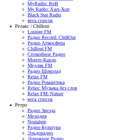
MyRadio: RnB
My Radio: Хип-Хоп
Black Star Radio
весь список
Релакс / Chillout
Lounge FM
Радио Record: ChillOut
Радио Атмосфера
Chillout FM
Спокойное Радио
Монте-Карло
Медляк FM
Радио Шоколад
Relax FM
Радио Романтика
Relax: Музыка без слов
Relax FM: Nature
весь список
Ретро
Радио Звезда
Мелодия
Nostalgie
Радио Культура
Эльдорадио
Дорожное Радио