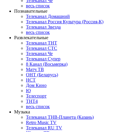
Телеканал Че
весь список
Познавательные
Телеканал Домашний
Телеканал Россия Культура (Россия-К)
Телеканал Звезда
весь список
Развлекательные
Телеканал ТНТ
Телеканал СТС
Телеканал Че
Телеканал Супер
8 Канал (Восьмерка)
Матч ТВ
ОНТ (Беларусь)
НСТ
Дом Кино
Ю
Телеспорт
ТНТ4
весь список
Музыка
Телеканал ТНВ-Планета (Казань)
Retro Music TV
Телеканал RU TV