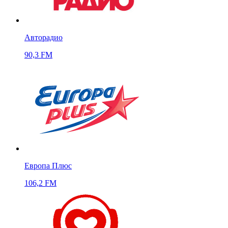
Авторадио
90,3 FM
Европа Плюс
106,2 FM