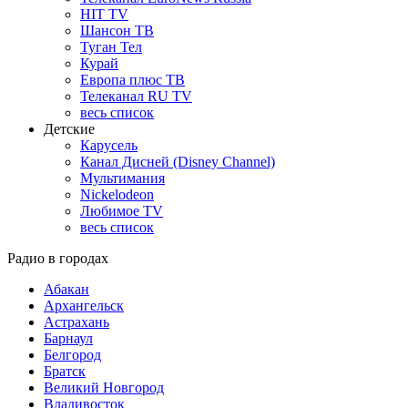
HIT TV
Шансон ТВ
Туган Тел
Курай
Европа плюс ТВ
Телеканал RU TV
весь список
Детские
Карусель
Канал Дисней (Disney Channel)
Мультимания
Nickelodeon
Любимое TV
весь список
Радио в городах
Абакан
Архангельск
Астрахань
Барнаул
Белгород
Братск
Великий Новгород
Владивосток