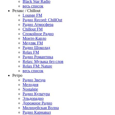
Black Star Radio
весь список
Релакс / Chillout
Lounge FM
Радио Record: ChillOut
Радио Атмосфера
Chillout FM
Спокойное Радио
Монте-Карло
Медляк FM
Радио Шоколад
Relax FM
Радио Романтика
Relax: Музыка без слов
Relax FM: Nature
весь список
Ретро
Радио Звезда
Мелодия
Nostalgie
Радио Культура
Эльдорадио
Дорожное Радио
Милицейская Волна
Радио Карнавал