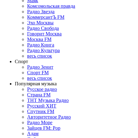
Маяк
Комсомольская правда
Радио Звезда
КоммерсантЪ FM
Эхо Москвы
Радио Свобода
Говорит Москва
Москва FM
Радио Книга
Радио Культура
весь список
Спорт
Радио Зенит
Спорт FM
весь список
Популярная музыка
Русское радио
Страна FM
ТНТ Музыка Радио
Русский ХИТ
Спутник FM
Авторитетное Радио
Радио Море
Зайцев FM: Pop
Адам