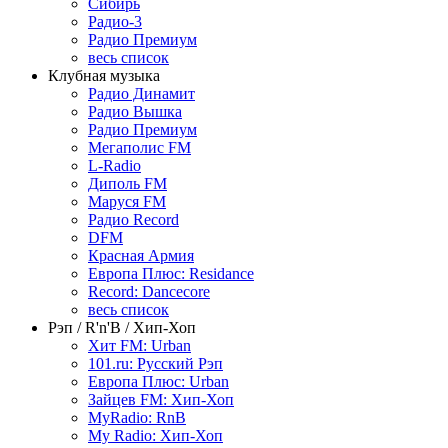
Сибирь
Радио-3
Радио Премиум
весь список
Клубная музыка
Радио Динамит
Радио Вышка
Радио Премиум
Мегаполис FM
L-Radio
Диполь FM
Маруся FM
Радио Record
DFM
Красная Армия
Европа Плюс: Residance
Record: Dancecore
весь список
Рэп / R'n'B / Хип-Хоп
Хит FM: Urban
101.ru: Русский Рэп
Европа Плюс: Urban
Зайцев FM: Хип-Хоп
MyRadio: RnB
My Radio: Хип-Хоп