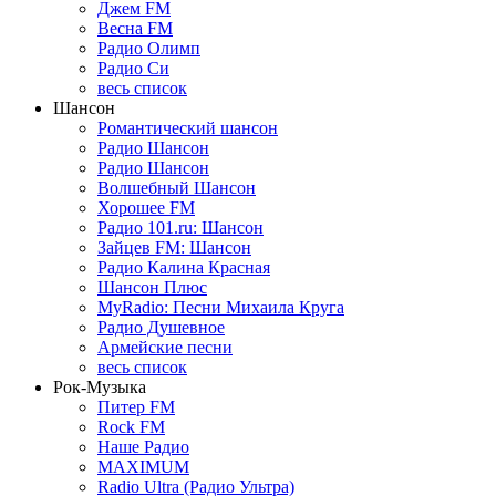
Джем FM
Весна FM
Радио Олимп
Радио Си
весь список
Шансон
Романтический шансон
Радио Шансон
Радио Шансон
Волшебный Шансон
Хорошее FM
Радио 101.ru: Шансон
Зайцев FM: Шансон
Радио Калина Красная
Шансон Плюс
MyRadio: Песни Михаила Круга
Радио Душевное
Армейские песни
весь список
Рок-Музыка
Питер FM
Rock FM
Наше Радио
MAXIMUM
Radio Ultra (Радио Ультра)