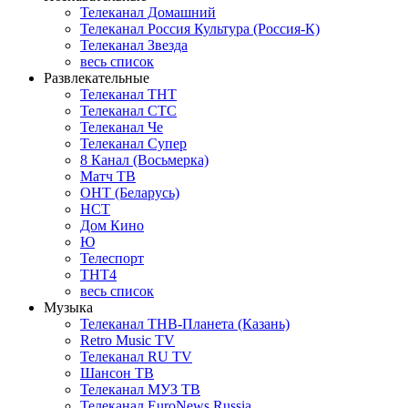
Телеканал Домашний
Телеканал Россия Культура (Россия-К)
Телеканал Звезда
весь список
Развлекательные
Телеканал ТНТ
Телеканал СТС
Телеканал Че
Телеканал Супер
8 Канал (Восьмерка)
Матч ТВ
ОНТ (Беларусь)
НСТ
Дом Кино
Ю
Телеспорт
ТНТ4
весь список
Музыка
Телеканал ТНВ-Планета (Казань)
Retro Music TV
Телеканал RU TV
Шансон ТВ
Телеканал МУЗ ТВ
Телеканал EuroNews Russia