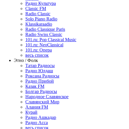
Радио Культура
Classic FM
Radio Classic
Solo Piano Radio
Klassikaraadio
Radio Classique Paris
Radio Swiss Classic
101.ru: Pop Classical Music
101.ru: NeoClassical
101.ru: Опера
весь список
Этно / Фолк
Татар Радиосы
Радио Юлдаш
Роксана Радиосы
Радио Прибой
Казак FM
Болгар Радиосы
Народное Славянское
Славянский Мир
Алания FM
Курай
Радио Ашкадар
Радио Асса
весь список