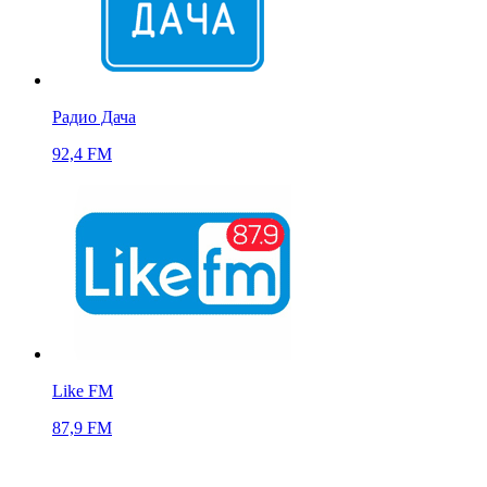
Радио Дача
92,4 FM
Like FM
87,9 FM