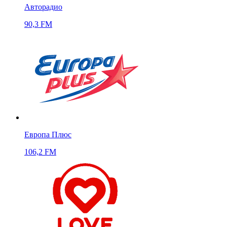
Авторадио
90,3 FM
Европа Плюс
106,2 FM