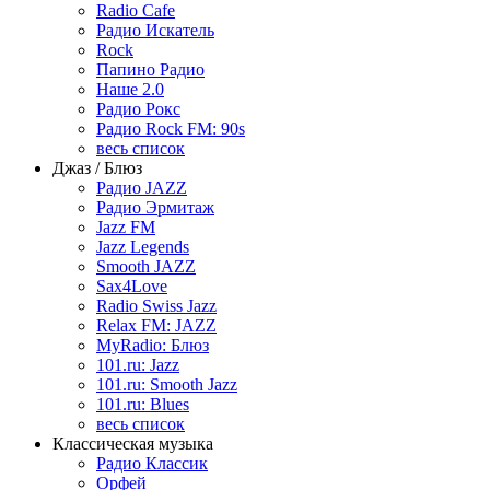
Radio Cafe
Радио Искатель
Rock
Папино Радио
Наше 2.0
Радио Рокс
Радио Rock FM: 90s
весь список
Джаз / Блюз
Радио JAZZ
Радио Эрмитаж
Jazz FM
Jazz Legends
Smooth JAZZ
Sax4Love
Radio Swiss Jazz
Relax FM: JAZZ
MyRadio: Блюз
101.ru: Jazz
101.ru: Smooth Jazz
101.ru: Blues
весь список
Классическая музыка
Радио Классик
Орфей