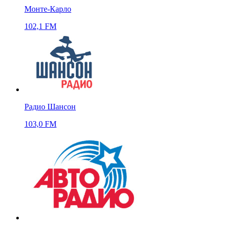
Монте-Карло
102,1 FM
Радио Шансон
103,0 FM