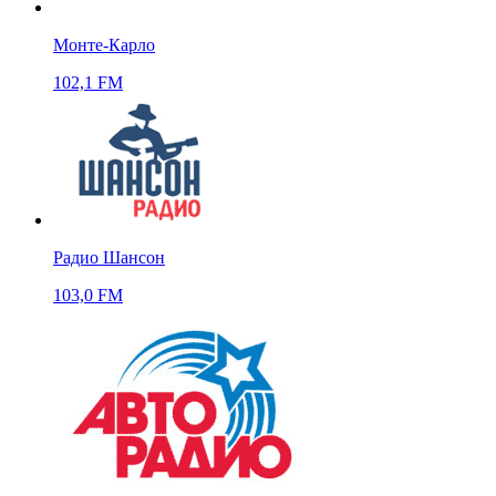
Монте-Карло
102,1 FM
Радио Шансон
103,0 FM