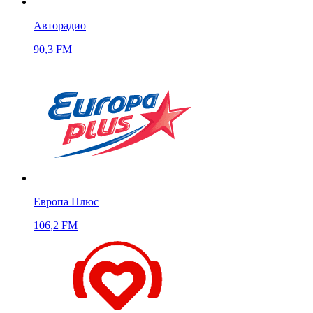
Авторадио
90,3 FM
Европа Плюс
106,2 FM