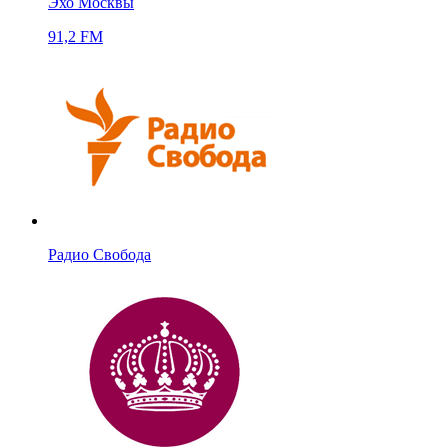
Эхо Москвы
91,2 FM
Радио Свобода