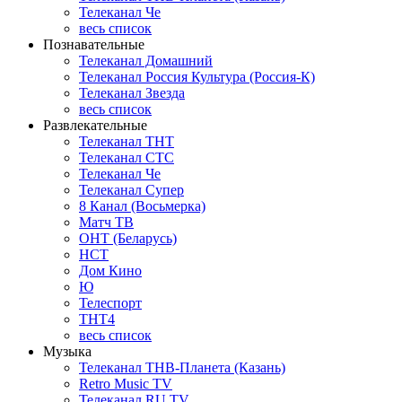
Телеканал Че
весь список
Познавательные
Телеканал Домашний
Телеканал Россия Культура (Россия-К)
Телеканал Звезда
весь список
Развлекательные
Телеканал ТНТ
Телеканал СТС
Телеканал Че
Телеканал Супер
8 Канал (Восьмерка)
Матч ТВ
ОНТ (Беларусь)
НСТ
Дом Кино
Ю
Телеспорт
ТНТ4
весь список
Музыка
Телеканал ТНВ-Планета (Казань)
Retro Music TV
Телеканал RU TV