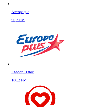
Авторадио
90,3 FM
Европа Плюс
106,2 FM