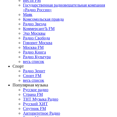
Вести FM
Государственная радиовещательная компания
«Радио России»
Маяк
Комсомольская правда
Радио Звезда
КоммерсантЪ FM
Эхо Москвы
Радио Свобода
Говорит Москва
Москва FM
Радио Книга
Радио Культура
весь список
Спорт
Радио Зенит
Спорт FM
весь список
Популярная музыка
Русское радио
Страна FM
ТНТ Музыка Радио
Русский ХИТ
Спутник FM
Авторитетное Радио