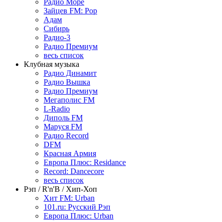
Радио Море
Зайцев FM: Pop
Адам
Сибирь
Радио-3
Радио Премиум
весь список
Клубная музыка
Радио Динамит
Радио Вышка
Радио Премиум
Мегаполис FM
L-Radio
Диполь FM
Маруся FM
Радио Record
DFM
Красная Армия
Европа Плюс: Residance
Record: Dancecore
весь список
Рэп / R'n'B / Хип-Хоп
Хит FM: Urban
101.ru: Русский Рэп
Европа Плюс: Urban