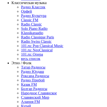
Классическая музыка
Радио Классик
Орфей
Радио Культура
Classic FM
Radio Classic
Solo Piano Radio
Klassikaraadio
Radio Classique Paris
Radio Swiss Classic
101.ru: Pop Classical Music
101.ru: NeoClassical
101.ru: Опера
весь список
Этно / Фолк
Татар Радиосы
Радио Юлдаш
Роксана Радиосы
Радио Прибой
Казак FM
Болгар Радиосы
Народное Славянское
Славянский Мир
Алания FM
Курай