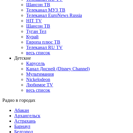
Шансон ТВ
Телеканал МУЗ ТВ
Телеканал EuroNews Russia
HIT TV
Шансон ТВ
Туган Тел
Курай
Европа плюс ТВ
Телеканал RU TV
весь список
Детские
Карусель
Канал Дисней (Disney Channel)
Мультимания
Nickelodeon
Любимое TV
весь список
Радио в городах
Абакан
Архангельск
Астрахань
Барнаул
Белгород