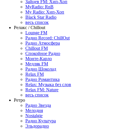
Зайцев FM: Хип-Хоп
MyRadio: RnB
My Radio: Хип-Хоп
Black Star Radio
весь список
Релакс / Chillout
Lounge FM
Радио Record: ChillOut
Радио Атмосфера
Chillout FM
Спокойное Радио
Монте-Карло
Медляк FM
Радио Шоколад
Relax FM
Радио Романтика
Relax: Музыка без слов
Relax FM: Nature
весь список
Ретро
Радио Звезда
Мелодия
Nostalgie
Радио Культура
Эльдорадио