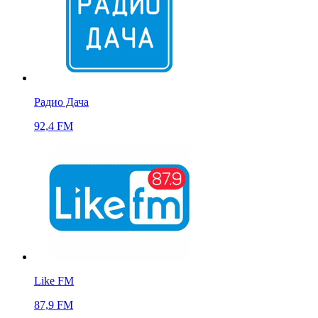
Радио Дача
92,4 FM
Like FM
87,9 FM