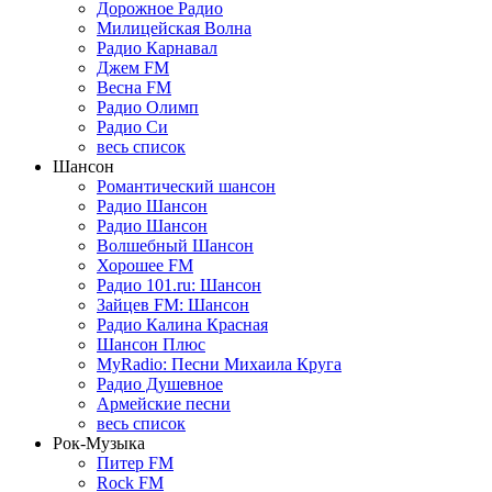
Дорожное Радио
Милицейская Волна
Радио Карнавал
Джем FM
Весна FM
Радио Олимп
Радио Си
весь список
Шансон
Романтический шансон
Радио Шансон
Радио Шансон
Волшебный Шансон
Хорошее FM
Радио 101.ru: Шансон
Зайцев FM: Шансон
Радио Калина Красная
Шансон Плюс
MyRadio: Песни Михаила Круга
Радио Душевное
Армейские песни
весь список
Рок-Музыка
Питер FM
Rock FM