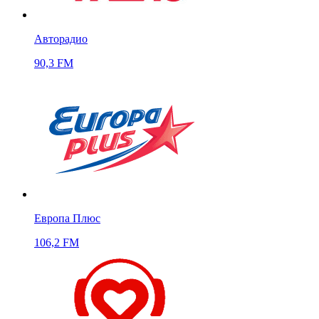
Авторадио
90,3 FM
Европа Плюс
106,2 FM