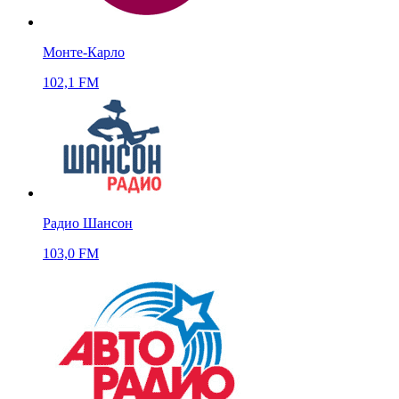
Монте-Карло
102,1 FM
Радио Шансон
103,0 FM