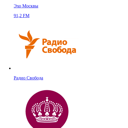
Эхо Москвы
91,2 FM
Радио Свобода