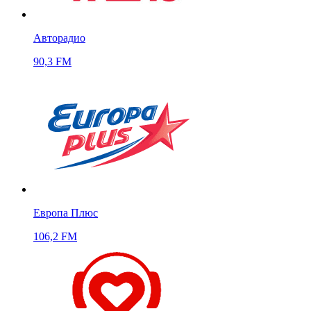
Авторадио
90,3 FM
Европа Плюс
106,2 FM