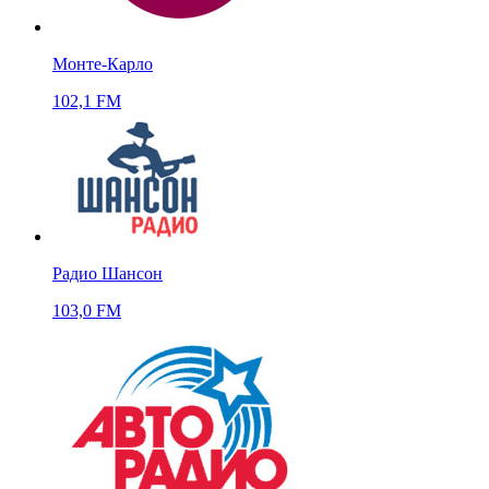
Монте-Карло
102,1 FM
Радио Шансон
103,0 FM