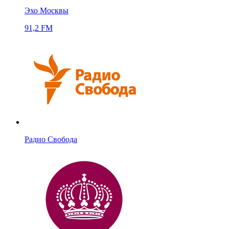
Эхо Москвы
91,2 FM
Радио Свобода