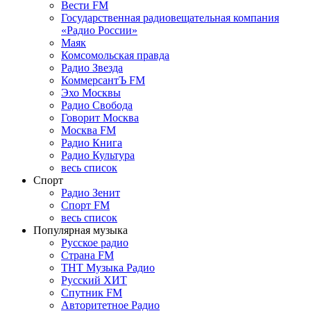
Вести FM
Государственная радиовещательная компания
«Радио России»
Маяк
Комсомольская правда
Радио Звезда
КоммерсантЪ FM
Эхо Москвы
Радио Свобода
Говорит Москва
Москва FM
Радио Книга
Радио Культура
весь список
Спорт
Радио Зенит
Спорт FM
весь список
Популярная музыка
Русское радио
Страна FM
ТНТ Музыка Радио
Русский ХИТ
Спутник FM
Авторитетное Радио