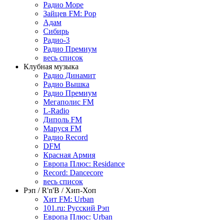
Радио Море
Зайцев FM: Pop
Адам
Сибирь
Радио-3
Радио Премиум
весь список
Клубная музыка
Радио Динамит
Радио Вышка
Радио Премиум
Мегаполис FM
L-Radio
Диполь FM
Маруся FM
Радио Record
DFM
Красная Армия
Европа Плюс: Residance
Record: Dancecore
весь список
Рэп / R'n'B / Хип-Хоп
Хит FM: Urban
101.ru: Русский Рэп
Европа Плюс: Urban