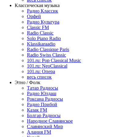
Классическая музыка
Радио Классик
Орфей
Радио Культура
Classic FM
Radio Classic
Solo Piano Radio
Klassikaraadio
Radio Classique Paris
Radio Swiss Classic
101.ru: Pop Classical Music
101.ru: NeoClassical
101.ru: Опера
весь список
Этно / Фолк
Татар Радиосы
Радио Юлдаш
Роксана Радиосы
Радио Прибой
Казак FM
Болгар Радиосы
Народное Славянское
Славянский Мир
Алания FM