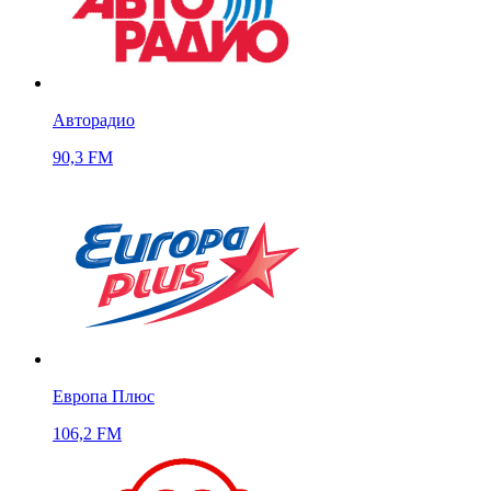
Авторадио
90,3 FM
Европа Плюс
106,2 FM