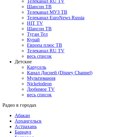
Телеканал RU TV
Шансон ТВ
Телеканал МУЗ ТВ
Телеканал EuroNews Russia
HIT TV
Шансон ТВ
Туган Тел
Курай
Европа плюс ТВ
Телеканал RU TV
весь список
Детские
Карусель
Канал Дисней (Disney Channel)
Мультимания
Nickelodeon
Любимое TV
весь список
Радио в городах
Абакан
Архангельск
Астрахань
Барнаул