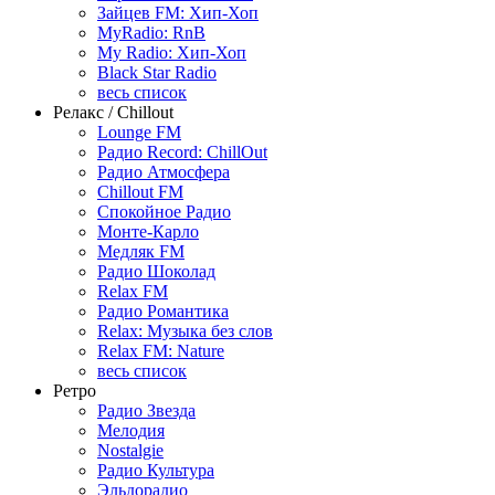
Зайцев FM: Хип-Хоп
MyRadio: RnB
My Radio: Хип-Хоп
Black Star Radio
весь список
Релакс / Chillout
Lounge FM
Радио Record: ChillOut
Радио Атмосфера
Chillout FM
Спокойное Радио
Монте-Карло
Медляк FM
Радио Шоколад
Relax FM
Радио Романтика
Relax: Музыка без слов
Relax FM: Nature
весь список
Ретро
Радио Звезда
Мелодия
Nostalgie
Радио Культура
Эльдорадио