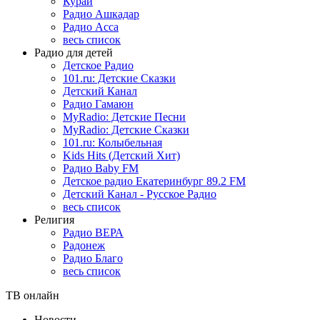
Курай
Радио Ашкадар
Радио Асса
весь список
Радио для детей
Детское Радио
101.ru: Детские Сказки
Детский Канал
Радио Гамаюн
MyRadio: Детские Песни
MyRadio: Детские Сказки
101.ru: Колыбельная
Kids Hits (Детский Хит)
Радио Baby FM
Детское радио Екатеринбург 89.2 FM
Детский Канал - Русское Радио
весь список
Религия
Радио ВЕРА
Радонеж
Радио Благо
весь список
ТВ онлайн
Новости