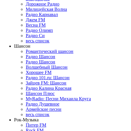
Дорожное Радио
Милицейская Волна
Радио Карнавал
Джем FM
Весна FM
Радио Олимп
Радио Си
весь список
Шансон
Романтический шансон
Радио Шансон
Радио Шансон
Волшебный Шансон
Хорошее FM
Радио 101.ru: Шансон
Зайцев FM: Шансон
Радио Калина Красная
Шансон Плюс
MyRadio: Песни Михаила Круга
Радио Душевное
Армейские песни
весь список
Рок-Музыка
Питер FM
Rock FM