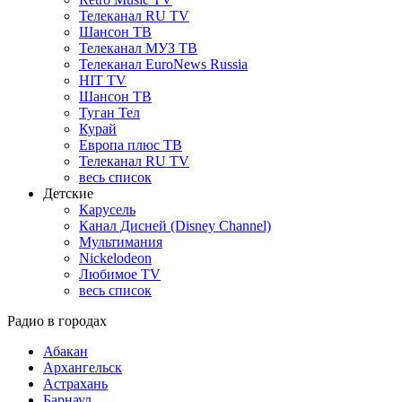
Телеканал RU TV
Шансон ТВ
Телеканал МУЗ ТВ
Телеканал EuroNews Russia
HIT TV
Шансон ТВ
Туган Тел
Курай
Европа плюс ТВ
Телеканал RU TV
весь список
Детские
Карусель
Канал Дисней (Disney Channel)
Мультимания
Nickelodeon
Любимое TV
весь список
Радио в городах
Абакан
Архангельск
Астрахань
Барнаул