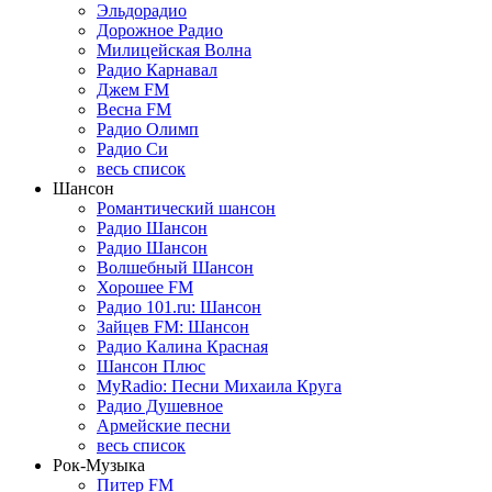
Эльдорадио
Дорожное Радио
Милицейская Волна
Радио Карнавал
Джем FM
Весна FM
Радио Олимп
Радио Си
весь список
Шансон
Романтический шансон
Радио Шансон
Радио Шансон
Волшебный Шансон
Хорошее FM
Радио 101.ru: Шансон
Зайцев FM: Шансон
Радио Калина Красная
Шансон Плюс
MyRadio: Песни Михаила Круга
Радио Душевное
Армейские песни
весь список
Рок-Музыка
Питер FM