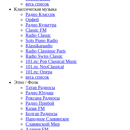
весь список
Классическая музыка
Радио Классик
Орфей
Радио Культура
Classic FM
Radio Classic
Solo Piano Radio
Klassikaraadio
Radio Classique Paris
Radio Swiss Classic
101.ru: Pop Classical Music
101.ru: NeoClassical
101.ru: Опера
весь список
Этно / Фолк
Татар Радиосы
Радио Юлдаш
Роксана Радиосы
Радио Прибой
Казак FM
Болгар Радиосы
Народное Славянское
Славянский Мир
Алания FM