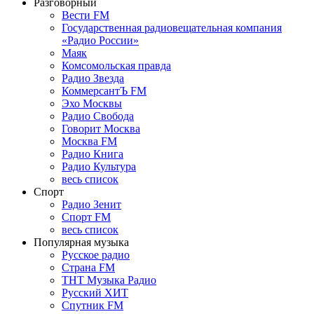
Разговорный
Вести FM
Государственная радиовещательная компания
«Радио России»
Маяк
Комсомольская правда
Радио Звезда
КоммерсантЪ FM
Эхо Москвы
Радио Свобода
Говорит Москва
Москва FM
Радио Книга
Радио Культура
весь список
Спорт
Радио Зенит
Спорт FM
весь список
Популярная музыка
Русское радио
Страна FM
ТНТ Музыка Радио
Русский ХИТ
Спутник FM