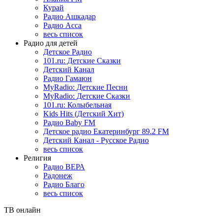
Курай
Радио Ашкадар
Радио Асса
весь список
Радио для детей
Детское Радио
101.ru: Детские Сказки
Детский Канал
Радио Гамаюн
MyRadio: Детские Песни
MyRadio: Детские Сказки
101.ru: Колыбельная
Kids Hits (Детский Хит)
Радио Baby FM
Детское радио Екатеринбург 89.2 FM
Детский Канал - Русское Радио
весь список
Религия
Радио ВЕРА
Радонеж
Радио Благо
весь список
ТВ онлайн