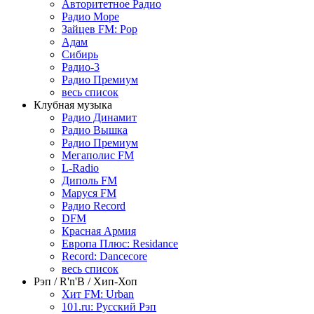
Авторитетное Радио
Радио Море
Зайцев FM: Pop
Адам
Сибирь
Радио-3
Радио Премиум
весь список
Клубная музыка
Радио Динамит
Радио Вышка
Радио Премиум
Мегаполис FM
L-Radio
Диполь FM
Маруся FM
Радио Record
DFM
Красная Армия
Европа Плюс: Residance
Record: Dancecore
весь список
Рэп / R'n'B / Хип-Хоп
Хит FM: Urban
101.ru: Русский Рэп