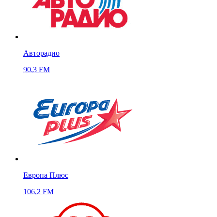
Авторадио
90,3 FM
Европа Плюс
106,2 FM