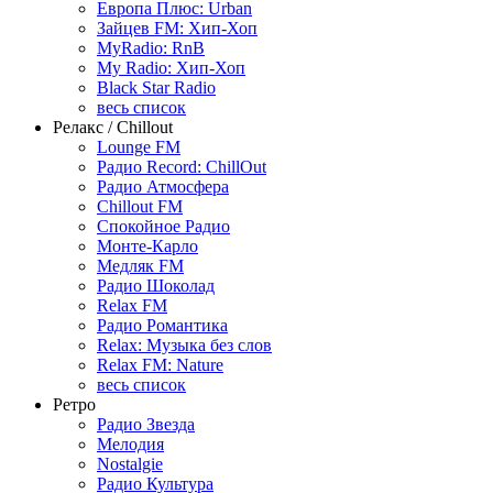
Европа Плюс: Urban
Зайцев FM: Хип-Хоп
MyRadio: RnB
My Radio: Хип-Хоп
Black Star Radio
весь список
Релакс / Chillout
Lounge FM
Радио Record: ChillOut
Радио Атмосфера
Chillout FM
Спокойное Радио
Монте-Карло
Медляк FM
Радио Шоколад
Relax FM
Радио Романтика
Relax: Музыка без слов
Relax FM: Nature
весь список
Ретро
Радио Звезда
Мелодия
Nostalgie
Радио Культура