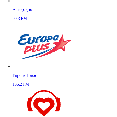
Авторадио
90,3 FM
Европа Плюс
106,2 FM