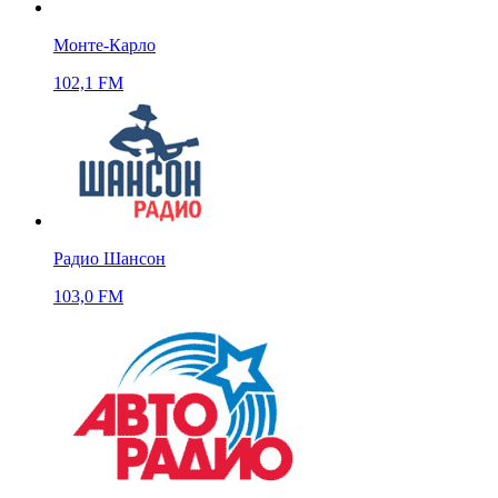
Монте-Карло
102,1 FM
Радио Шансон
103,0 FM