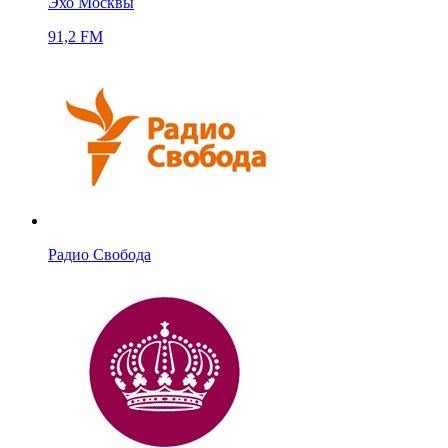
Эхо Москвы
91,2 FM
Радио Свобода