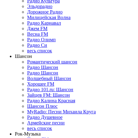
Радио Культура
Эльдорадио
Дорожное Радио
Милицейская Волна
Радио Карнавал
Джем FM
Весна FM
Радио Олимп
Радио Си
весь список
Шансон
Романтический шансон
Радио Шансон
Радио Шансон
Волшебный Шансон
Хорошее FM
Радио 101.ru: Шансон
Зайцев FM: Шансон
Радио Калина Красная
Шансон Плюс
MyRadio: Песни Михаила Круга
Радио Душевное
Армейские песни
весь список
Рок-Музыка