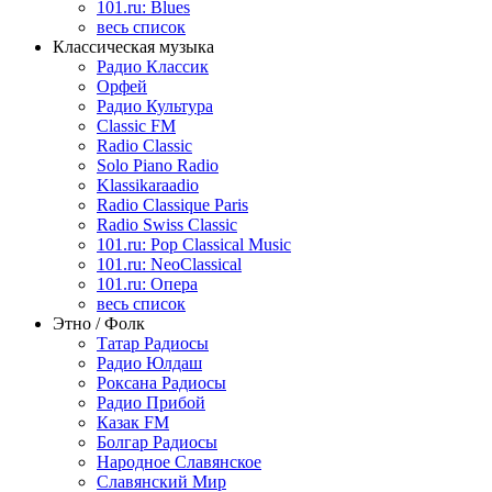
101.ru: Blues
весь список
Классическая музыка
Радио Классик
Орфей
Радио Культура
Classic FM
Radio Classic
Solo Piano Radio
Klassikaraadio
Radio Classique Paris
Radio Swiss Classic
101.ru: Pop Classical Music
101.ru: NeoClassical
101.ru: Опера
весь список
Этно / Фолк
Татар Радиосы
Радио Юлдаш
Роксана Радиосы
Радио Прибой
Казак FM
Болгар Радиосы
Народное Славянское
Славянский Мир