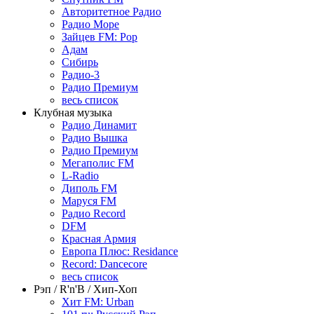
Авторитетное Радио
Радио Море
Зайцев FM: Pop
Адам
Сибирь
Радио-3
Радио Премиум
весь список
Клубная музыка
Радио Динамит
Радио Вышка
Радио Премиум
Мегаполис FM
L-Radio
Диполь FM
Маруся FM
Радио Record
DFM
Красная Армия
Европа Плюс: Residance
Record: Dancecore
весь список
Рэп / R'n'B / Хип-Хоп
Хит FM: Urban