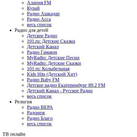
Алания FM
Курай
Радио Ашкадар
Радио Асса
весь список
Радио для детей
Детское Радио
101.ru: Детские Сказки
Детский Канал
Радио Гамаюн
MyRadio: Детские Песни
MyRadio: Детские Сказки
101.ru: Колыбельная
Kids Hits (Детский Хит)
Радио Baby FM
Детское радио Екатеринбург 89.2 FM
Детский Канал - Русское Радио
весь список
Религия
Радио ВЕРА
Радонеж
Радио Благо
весь список
ТВ онлайн