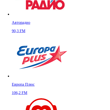
Авторадио
90,3 FM
Европа Плюс
106,2 FM