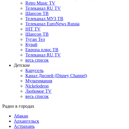
Retro Music TV
Телеканал RU TV
Шансон ТВ
Телеканал МУЗ ТВ
Телеканал EuroNews Russia
HIT TV
Шансон ТВ
Туган Тел
Курай
Европа плюс ТВ
Телеканал RU TV
весь список
Детские
Карусель
Канал Дисней (Disney Channel)
Мультимания
Nickelodeon
Любимое TV
весь список
Радио в городах
Абакан
Архангельск
Астрахань