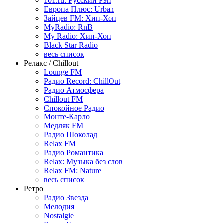
101.ru: Русский Рэп
Европа Плюс: Urban
Зайцев FM: Хип-Хоп
MyRadio: RnB
My Radio: Хип-Хоп
Black Star Radio
весь список
Релакс / Chillout
Lounge FM
Радио Record: ChillOut
Радио Атмосфера
Chillout FM
Спокойное Радио
Монте-Карло
Медляк FM
Радио Шоколад
Relax FM
Радио Романтика
Relax: Музыка без слов
Relax FM: Nature
весь список
Ретро
Радио Звезда
Мелодия
Nostalgie