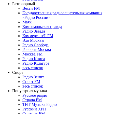
Разговорный
Вести FM
Государственная радиовещательная компания
«Радио России»
Маяк
Комсомольская правда
Радио Звезда
КоммерсантЪ FM
Эхо Москвы
Радио Свобода
Говорит Москва
Москва FM
Радио Книга
Радио Культура
весь список
Спорт
Радио Зенит
Спорт FM
весь список
Популярная музыка
Русское радио
Страна FM
ТНТ Музыка Радио
Русский ХИТ
Спутник FM