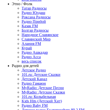
Этно / Фолк
Татар Радиосы
Радио Юлдаш
Роксана Радиосы
Радио Прибой
Казак FM
Болгар Радиосы
Народное Славянское
Славянский Мир
Алания FM
Курай
Радио Ашкадар
Радио Асса
весь список
Радио для детей
Детское Радио
101.ru: Детские Сказки
Детский Канал
Радио Гамаюн
MyRadio: Детские Песни
MyRadio: Детские Сказки
101.ru: Колыбельная
Kids Hits (Детский Хит)
Радио Baby FM
Детское радио Екатеринбург 89.2 FM