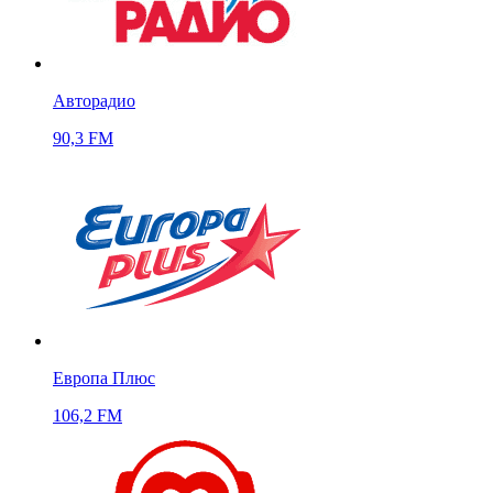
Авторадио
90,3 FM
Европа Плюс
106,2 FM