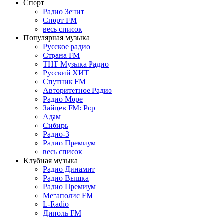
Спорт
Радио Зенит
Спорт FM
весь список
Популярная музыка
Русское радио
Страна FM
ТНТ Музыка Радио
Русский ХИТ
Спутник FM
Авторитетное Радио
Радио Море
Зайцев FM: Pop
Адам
Сибирь
Радио-3
Радио Премиум
весь список
Клубная музыка
Радио Динамит
Радио Вышка
Радио Премиум
Мегаполис FM
L-Radio
Диполь FM