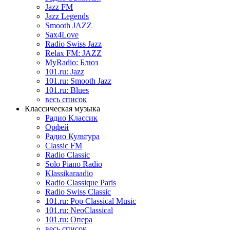
Jazz FM
Jazz Legends
Smooth JAZZ
Sax4Love
Radio Swiss Jazz
Relax FM: JAZZ
MyRadio: Блюз
101.ru: Jazz
101.ru: Smooth Jazz
101.ru: Blues
весь список
Классическая музыка
Радио Классик
Орфей
Радио Культура
Classic FM
Radio Classic
Solo Piano Radio
Klassikaraadio
Radio Classique Paris
Radio Swiss Classic
101.ru: Pop Classical Music
101.ru: NeoClassical
101.ru: Опера
весь список