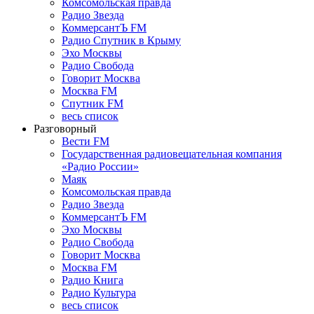
Комсомольская правда
Радио Звезда
КоммерсантЪ FM
Радио Спутник в Крыму
Эхо Москвы
Радио Свобода
Говорит Москва
Москва FM
Спутник FM
весь список
Разговорный
Вести FM
Государственная радиовещательная компания
«Радио России»
Маяк
Комсомольская правда
Радио Звезда
КоммерсантЪ FM
Эхо Москвы
Радио Свобода
Говорит Москва
Москва FM
Радио Книга
Радио Культура
весь список