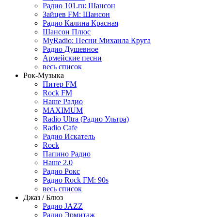
Радио 101.ru: Шансон
Зайцев FM: Шансон
Радио Калина Красная
Шансон Плюс
MyRadio: Песни Михаила Круга
Радио Душевное
Армейские песни
весь список
Рок-Музыка
Питер FM
Rock FM
Наше Радио
MAXIMUM
Radio Ultra (Радио Ультра)
Radio Cafe
Радио Искатель
Rock
Папино Радио
Наше 2.0
Радио Рокс
Радио Rock FM: 90s
весь список
Джаз / Блюз
Радио JAZZ
Радио Эрмитаж