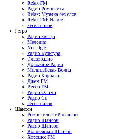
Relax FM
Радио Романтика
Relax: Музыка без слов
Relax FM: Nature
весь список
Ретро
Радио Звезда
Мелодия
Nostalgie
Радио Культура
Эльдорадио
Дорожное Радио
Милицейская Волна
Радио Карнавал
Джем FM
Весна FM
Радио Олимп
Радио Си
весь список
Шансон
Романтический шансон
Радио Шансон
Радио Шансон
Волшебный Шансон
Хорошее FM