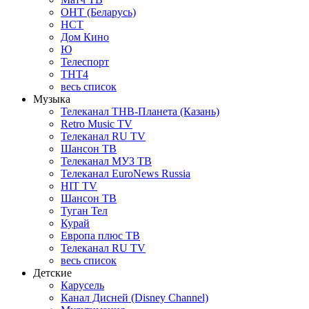
ОНТ (Беларусь)
НСТ
Дом Кино
Ю
Телеспорт
ТНТ4
весь список
Музыка
Телеканал ТНВ-Планета (Казань)
Retro Music TV
Телеканал RU TV
Шансон ТВ
Телеканал МУЗ ТВ
Телеканал EuroNews Russia
HIT TV
Шансон ТВ
Туган Тел
Курай
Европа плюс ТВ
Телеканал RU TV
весь список
Детские
Карусель
Канал Дисней (Disney Channel)