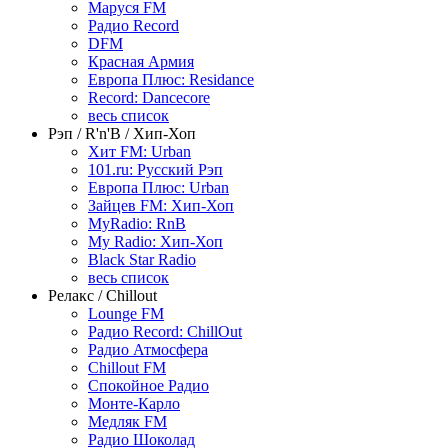
Маруся FM
Радио Record
DFM
Красная Армия
Европа Плюс: Residance
Record: Dancecore
весь список
Рэп / R'n'B / Хип-Хоп
Хит FM: Urban
101.ru: Русский Рэп
Европа Плюс: Urban
Зайцев FM: Хип-Хоп
MyRadio: RnB
My Radio: Хип-Хоп
Black Star Radio
весь список
Релакс / Chillout
Lounge FM
Радио Record: ChillOut
Радио Атмосфера
Chillout FM
Спокойное Радио
Монте-Карло
Медляк FM
Радио Шоколад