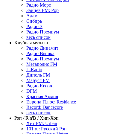
Радио Море
Зайцев FM: Pop
Адам
Сибирь
Радио-3
Радио Премиум
весь список
Клубная музыка
Радио Динамит
Радио Вышка
Радио Премиум
Мегаполис FM
L-Radio
Диполь FM
Маруся FM
Радио Record
DFM
Красная Армия
Европа Плюс: Residance
Record: Dancecore
весь список
Рэп / R'n'B / Хип-Хоп
Хит FM: Urban
101.ru: Русский Рэп