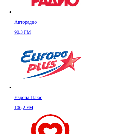
Авторадио
90,3 FM
Европа Плюс
106,2 FM