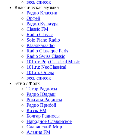
весь список
Классическая музыка
Радио Классик
Орфей
Радио Культура
Classic FM
Radio Classic
Solo Piano Radio
Klassikaraadio
Radio Classique Paris
Radio Swiss Classic
101.ru: Pop Classical Music
101.ru: NeoClassical
101.ru: Опера
весь список
Этно / Фолк
Татар Радиосы
Радио Юлдаш
Роксана Радиосы
Радио Прибой
Казак FM
Болгар Радиосы
Народное Славянское
Славянский Мир
Алания FM