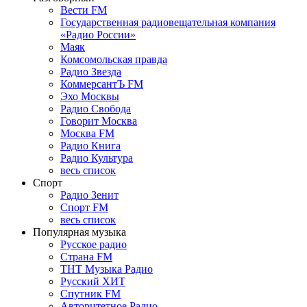
Вести FM
Государственная радиовещательная компания
«Радио России»
Маяк
Комсомольская правда
Радио Звезда
КоммерсантЪ FM
Эхо Москвы
Радио Свобода
Говорит Москва
Москва FM
Радио Книга
Радио Культура
весь список
Спорт
Радио Зенит
Спорт FM
весь список
Популярная музыка
Русское радио
Страна FM
ТНТ Музыка Радио
Русский ХИТ
Спутник FM
Авторитетное Радио