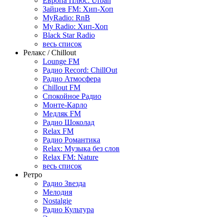
Европа Плюс: Urban
Зайцев FM: Хип-Хоп
MyRadio: RnB
My Radio: Хип-Хоп
Black Star Radio
весь список
Релакс / Chillout
Lounge FM
Радио Record: ChillOut
Радио Атмосфера
Chillout FM
Спокойное Радио
Монте-Карло
Медляк FM
Радио Шоколад
Relax FM
Радио Романтика
Relax: Музыка без слов
Relax FM: Nature
весь список
Ретро
Радио Звезда
Мелодия
Nostalgie
Радио Культура