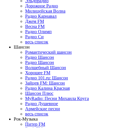
Эльдорадио
Дорожное Радио
Милицейская Волна
Радио Карнавал
Джем FM
Весна FM
Радио Олимп
Радио Си
весь список
Шансон
Романтический шансон
Радио Шансон
Радио Шансон
Волшебный Шансон
Хорошее FM
Радио 101.ru: Шансон
Зайцев FM: Шансон
Радио Калина Красная
Шансон Плюс
MyRadio: Песни Михаила Круга
Радио Душевное
Армейские песни
весь список
Рок-Музыка
Питер FM