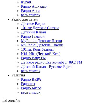
Курай
Радио Ашкадар
Радио Асса
весь список
Радио для детей
Детское Радио
101.ru: Детские Сказки
Детский Канал
Радио Гамаюн
MyRadio: Детские Песни
MyRadio: Детские Сказки
101.ru: Колыбельная
Kids Hits (Детский Хит)
Радио Baby FM
Детское радио Екатеринбург 89.2 FM
Детский Канал - Русское Радио
весь список
Религия
Радио ВЕРА
Радонеж
Радио Благо
весь список
ТВ онлайн