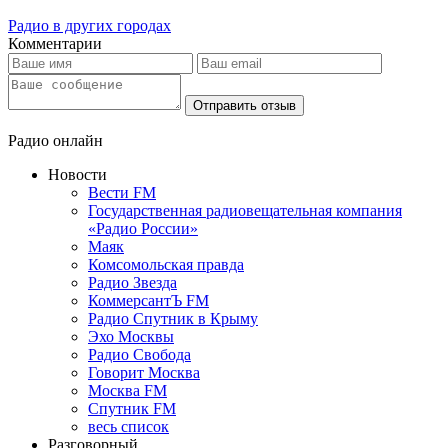
Радио в других городах
Комментарии
Отправить отзыв
Радио онлайн
Новости
Вести FM
Государственная радиовещательная компания
«Радио России»
Маяк
Комсомольская правда
Радио Звезда
КоммерсантЪ FM
Радио Спутник в Крыму
Эхо Москвы
Радио Свобода
Говорит Москва
Москва FM
Спутник FM
весь список
Разговорный