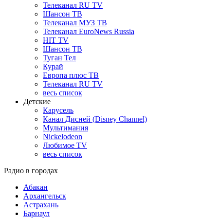
Телеканал RU TV
Шансон ТВ
Телеканал МУЗ ТВ
Телеканал EuroNews Russia
HIT TV
Шансон ТВ
Туган Тел
Курай
Европа плюс ТВ
Телеканал RU TV
весь список
Детские
Карусель
Канал Дисней (Disney Channel)
Мультимания
Nickelodeon
Любимое TV
весь список
Радио в городах
Абакан
Архангельск
Астрахань
Барнаул