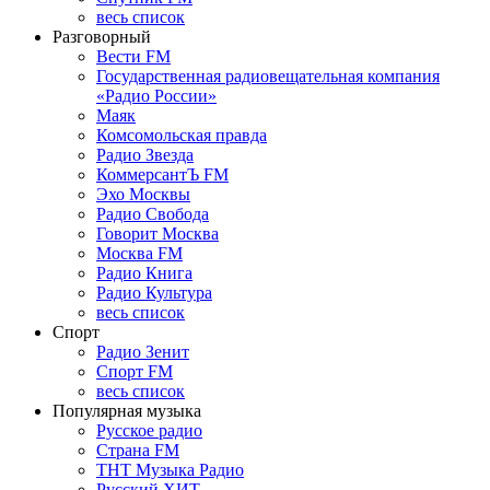
весь список
Разговорный
Вести FM
Государственная радиовещательная компания
«Радио России»
Маяк
Комсомольская правда
Радио Звезда
КоммерсантЪ FM
Эхо Москвы
Радио Свобода
Говорит Москва
Москва FM
Радио Книга
Радио Культура
весь список
Спорт
Радио Зенит
Спорт FM
весь список
Популярная музыка
Русское радио
Страна FM
ТНТ Музыка Радио
Русский ХИТ