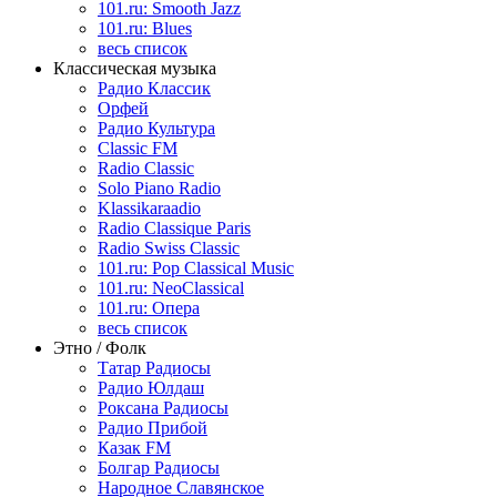
101.ru: Smooth Jazz
101.ru: Blues
весь список
Классическая музыка
Радио Классик
Орфей
Радио Культура
Classic FM
Radio Classic
Solo Piano Radio
Klassikaraadio
Radio Classique Paris
Radio Swiss Classic
101.ru: Pop Classical Music
101.ru: NeoClassical
101.ru: Опера
весь список
Этно / Фолк
Татар Радиосы
Радио Юлдаш
Роксана Радиосы
Радио Прибой
Казак FM
Болгар Радиосы
Народное Славянское