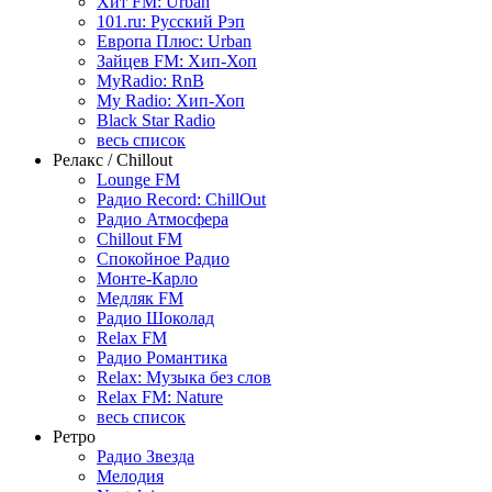
Хит FM: Urban
101.ru: Русский Рэп
Европа Плюс: Urban
Зайцев FM: Хип-Хоп
MyRadio: RnB
My Radio: Хип-Хоп
Black Star Radio
весь список
Релакс / Chillout
Lounge FM
Радио Record: ChillOut
Радио Атмосфера
Chillout FM
Спокойное Радио
Монте-Карло
Медляк FM
Радио Шоколад
Relax FM
Радио Романтика
Relax: Музыка без слов
Relax FM: Nature
весь список
Ретро
Радио Звезда
Мелодия