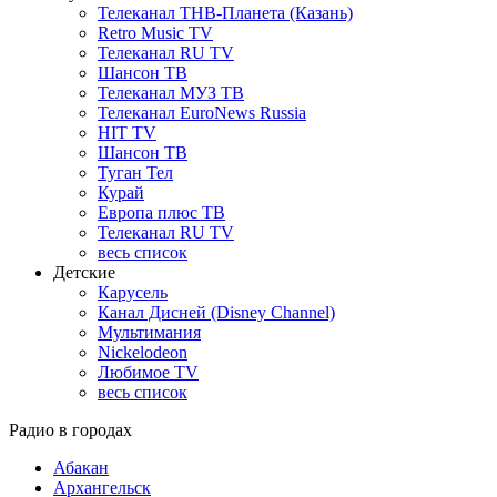
Телеканал ТНВ-Планета (Казань)
Retro Music TV
Телеканал RU TV
Шансон ТВ
Телеканал МУЗ ТВ
Телеканал EuroNews Russia
HIT TV
Шансон ТВ
Туган Тел
Курай
Европа плюс ТВ
Телеканал RU TV
весь список
Детские
Карусель
Канал Дисней (Disney Channel)
Мультимания
Nickelodeon
Любимое TV
весь список
Радио в городах
Абакан
Архангельск