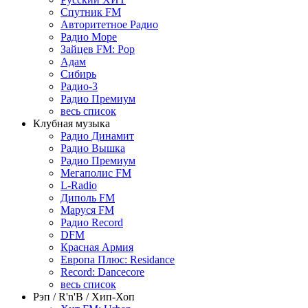
Спутник FM
Авторитетное Радио
Радио Море
Зайцев FM: Pop
Адам
Сибирь
Радио-3
Радио Премиум
весь список
Клубная музыка
Радио Динамит
Радио Вышка
Радио Премиум
Мегаполис FM
L-Radio
Диполь FM
Маруся FM
Радио Record
DFM
Красная Армия
Европа Плюс: Residance
Record: Dancecore
весь список
Рэп / R'n'B / Хип-Хоп