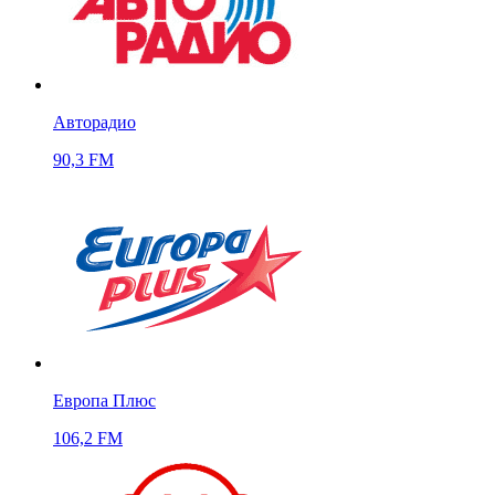
Авторадио
90,3 FM
Европа Плюс
106,2 FM