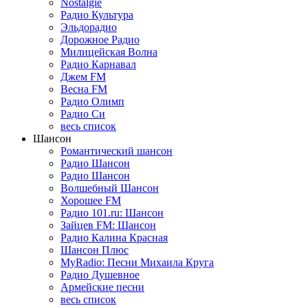
Nostalgie
Радио Культура
Эльдорадио
Дорожное Радио
Милицейская Волна
Радио Карнавал
Джем FM
Весна FM
Радио Олимп
Радио Си
весь список
Шансон
Романтический шансон
Радио Шансон
Радио Шансон
Волшебный Шансон
Хорошее FM
Радио 101.ru: Шансон
Зайцев FM: Шансон
Радио Калина Красная
Шансон Плюс
MyRadio: Песни Михаила Круга
Радио Душевное
Армейские песни
весь список