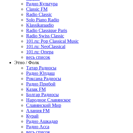
Радио Культура
Classic FM
Radio Classic
Solo Piano Radio
Klassikaraadio
Radio Classique Paris
Radio Swiss Classic
101.ru: Pop Classical Music
101.ru: NeoClassical
101.ru: Опера
весь список
Этно / Фолк
Татар Радиосы
Радио Юлдаш
Роксана Радиосы
Радио Прибой
Казак FM
Болгар Радиосы
Народное Славянское
Славянский Мир
Алания FM
Курай
Радио Ашкадар
Радио Асса
весь список