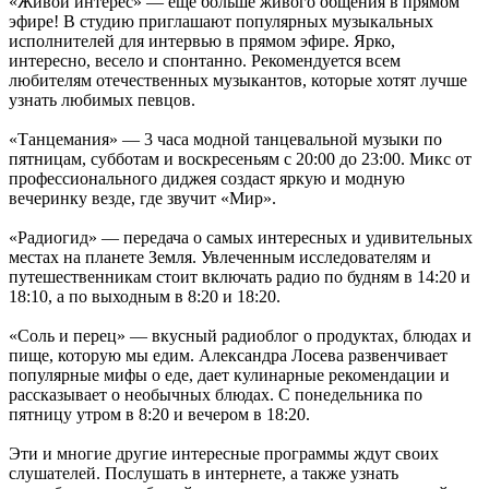
«Живой интерес» — еще больше живого общения в прямом
эфире! В студию приглашают популярных музыкальных
исполнителей для интервью в прямом эфире. Ярко,
интересно, весело и спонтанно. Рекомендуется всем
любителям отечественных музыкантов, которые хотят лучше
узнать любимых певцов.
«Танцемания» — 3 часа модной танцевальной музыки по
пятницам, субботам и воскресеньям с 20:00 до 23:00. Микс от
профессионального диджея создаст яркую и модную
вечеринку везде, где звучит «Мир».
«Радиогид» — передача о самых интересных и удивительных
местах на планете Земля. Увлеченным исследователям и
путешественникам стоит включать радио по будням в 14:20 и
18:10, а по выходным в 8:20 и 18:20.
«Соль и перец» — вкусный радиоблог о продуктах, блюдах и
пище, которую мы едим. Александра Лосева развенчивает
популярные мифы о еде, дает кулинарные рекомендации и
рассказывает о необычных блюдах. С понедельника по
пятницу утром в 8:20 и вечером в 18:20.
Эти и многие другие интересные программы ждут своих
слушателей. Послушать в интернете, а также узнать