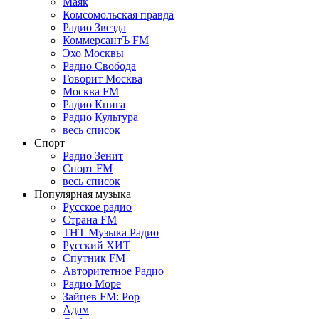
Маяк
Комсомольская правда
Радио Звезда
КоммерсантЪ FM
Эхо Москвы
Радио Свобода
Говорит Москва
Москва FM
Радио Книга
Радио Культура
весь список
Спорт
Радио Зенит
Спорт FM
весь список
Популярная музыка
Русское радио
Страна FM
ТНТ Музыка Радио
Русский ХИТ
Спутник FM
Авторитетное Радио
Радио Море
Зайцев FM: Pop
Адам