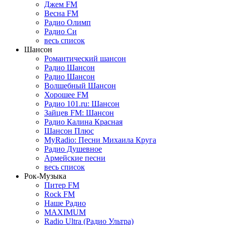
Джем FM
Весна FM
Радио Олимп
Радио Си
весь список
Шансон
Романтический шансон
Радио Шансон
Радио Шансон
Волшебный Шансон
Хорошее FM
Радио 101.ru: Шансон
Зайцев FM: Шансон
Радио Калина Красная
Шансон Плюс
MyRadio: Песни Михаила Круга
Радио Душевное
Армейские песни
весь список
Рок-Музыка
Питер FM
Rock FM
Наше Радио
MAXIMUM
Radio Ultra (Радио Ультра)