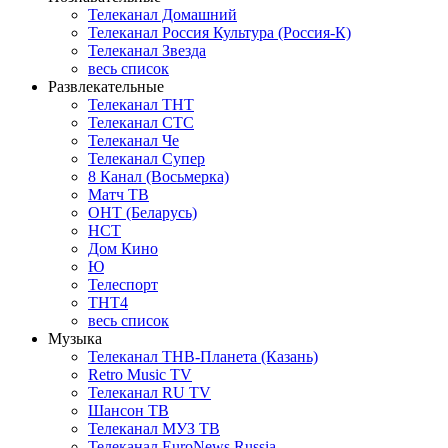
Телеканал Домашний
Телеканал Россия Культура (Россия-К)
Телеканал Звезда
весь список
Развлекательные
Телеканал ТНТ
Телеканал СТС
Телеканал Че
Телеканал Супер
8 Канал (Восьмерка)
Матч ТВ
ОНТ (Беларусь)
НСТ
Дом Кино
Ю
Телеспорт
ТНТ4
весь список
Музыка
Телеканал ТНВ-Планета (Казань)
Retro Music TV
Телеканал RU TV
Шансон ТВ
Телеканал МУЗ ТВ
Телеканал EuroNews Russia