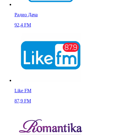
Радио Дача
92,4 FM
Like FM
87,9 FM