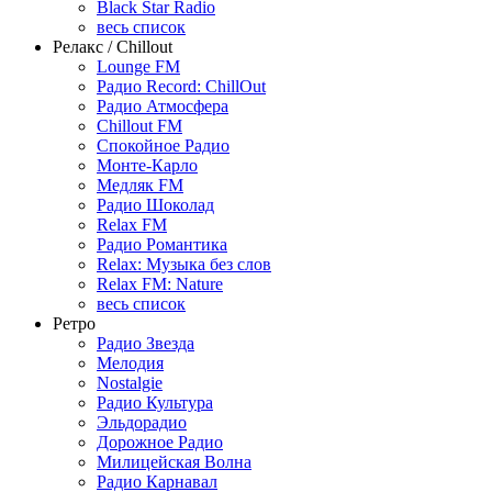
Black Star Radio
весь список
Релакс / Chillout
Lounge FM
Радио Record: ChillOut
Радио Атмосфера
Chillout FM
Спокойное Радио
Монте-Карло
Медляк FM
Радио Шоколад
Relax FM
Радио Романтика
Relax: Музыка без слов
Relax FM: Nature
весь список
Ретро
Радио Звезда
Мелодия
Nostalgie
Радио Культура
Эльдорадио
Дорожное Радио
Милицейская Волна
Радио Карнавал