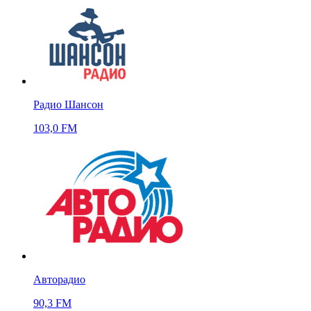
Радио Шансон
103,0 FM
Авторадио
90,3 FM