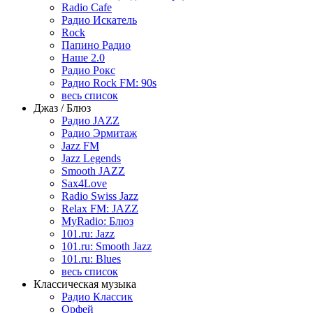
Radio Cafe
Радио Искатель
Rock
Папино Радио
Наше 2.0
Радио Рокс
Радио Rock FM: 90s
весь список
Джаз / Блюз
Радио JAZZ
Радио Эрмитаж
Jazz FM
Jazz Legends
Smooth JAZZ
Sax4Love
Radio Swiss Jazz
Relax FM: JAZZ
MyRadio: Блюз
101.ru: Jazz
101.ru: Smooth Jazz
101.ru: Blues
весь список
Классическая музыка
Радио Классик
Орфей