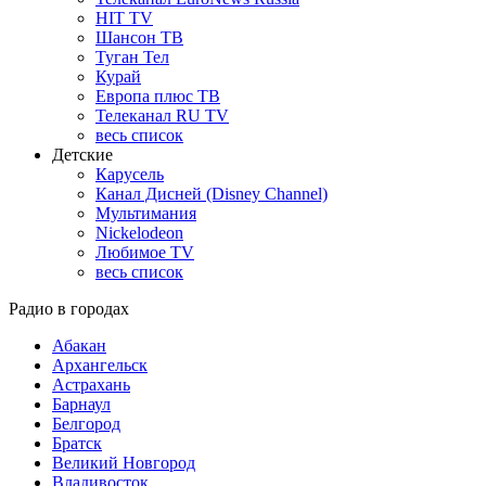
HIT TV
Шансон ТВ
Туган Тел
Курай
Европа плюс ТВ
Телеканал RU TV
весь список
Детские
Карусель
Канал Дисней (Disney Channel)
Мультимания
Nickelodeon
Любимое TV
весь список
Радио в городах
Абакан
Архангельск
Астрахань
Барнаул
Белгород
Братск
Великий Новгород
Владивосток