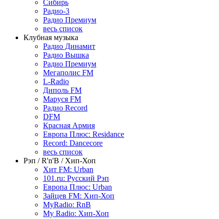
Сибирь
Радио-3
Радио Премиум
весь список
Клубная музыка
Радио Динамит
Радио Вышка
Радио Премиум
Мегаполис FM
L-Radio
Диполь FM
Маруся FM
Радио Record
DFM
Красная Армия
Европа Плюс: Residance
Record: Dancecore
весь список
Рэп / R'n'B / Хип-Хоп
Хит FM: Urban
101.ru: Русский Рэп
Европа Плюс: Urban
Зайцев FM: Хип-Хоп
MyRadio: RnB
My Radio: Хип-Хоп