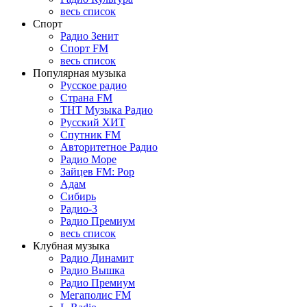
весь список
Спорт
Радио Зенит
Спорт FM
весь список
Популярная музыка
Русское радио
Страна FM
ТНТ Музыка Радио
Русский ХИТ
Спутник FM
Авторитетное Радио
Радио Море
Зайцев FM: Pop
Адам
Сибирь
Радио-3
Радио Премиум
весь список
Клубная музыка
Радио Динамит
Радио Вышка
Радио Премиум
Мегаполис FM