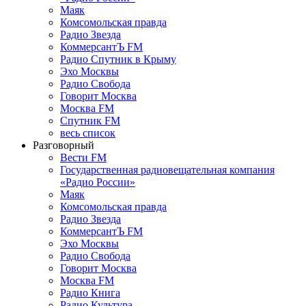
Маяк
Комсомольская правда
Радио Звезда
КоммерсантЪ FM
Радио Спутник в Крыму
Эхо Москвы
Радио Свобода
Говорит Москва
Москва FM
Спутник FM
весь список
Разговорный
Вести FM
Государственная радиовещательная компания
«Радио России»
Маяк
Комсомольская правда
Радио Звезда
КоммерсантЪ FM
Эхо Москвы
Радио Свобода
Говорит Москва
Москва FM
Радио Книга
Радио Культура