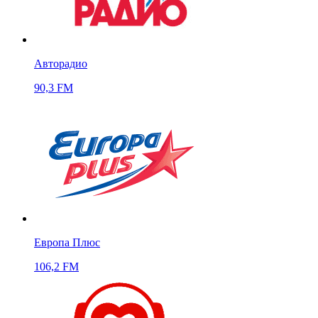
Авторадио
90,3 FM
Европа Плюс
106,2 FM