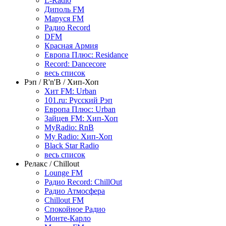
L-Radio
Диполь FM
Маруся FM
Радио Record
DFM
Красная Армия
Европа Плюс: Residance
Record: Dancecore
весь список
Рэп / R'n'B / Хип-Хоп
Хит FM: Urban
101.ru: Русский Рэп
Европа Плюс: Urban
Зайцев FM: Хип-Хоп
MyRadio: RnB
My Radio: Хип-Хоп
Black Star Radio
весь список
Релакс / Chillout
Lounge FM
Радио Record: ChillOut
Радио Атмосфера
Chillout FM
Спокойное Радио
Монте-Карло