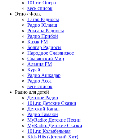
101.ru: Опера
весь список
Этно / Фолк
Татар Радиосы
Радио Юлдаш
Роксана Радиосы
Радио Прибой
Казак FM
Болгар Радиосы
Народное Славянское
Славянский Мир
Алания FM
Курай
Радио Ашкадар
Радио Асса
весь список
Радио для детей
Детское Радио
101.ru: Детские Сказки
Детский Канал
Радио Гамаюн
MyRadio: Детские Песни
MyRadio: Детские Сказки
101.ru: Колыбельная
Kids Hits (Детский Хит)