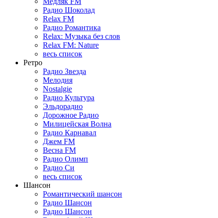
Медляк FM
Радио Шоколад
Relax FM
Радио Романтика
Relax: Музыка без слов
Relax FM: Nature
весь список
Ретро
Радио Звезда
Мелодия
Nostalgie
Радио Культура
Эльдорадио
Дорожное Радио
Милицейская Волна
Радио Карнавал
Джем FM
Весна FM
Радио Олимп
Радио Си
весь список
Шансон
Романтический шансон
Радио Шансон
Радио Шансон