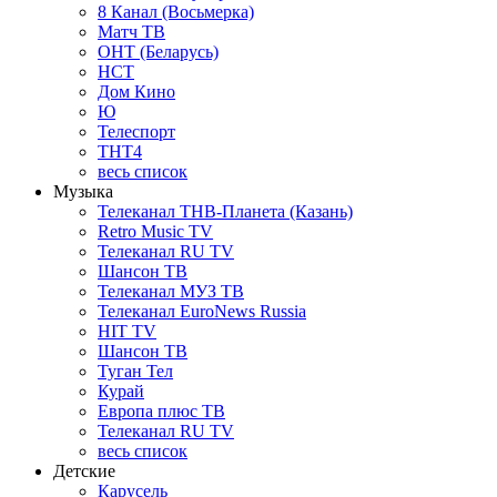
8 Канал (Восьмерка)
Матч ТВ
ОНТ (Беларусь)
НСТ
Дом Кино
Ю
Телеспорт
ТНТ4
весь список
Музыка
Телеканал ТНВ-Планета (Казань)
Retro Music TV
Телеканал RU TV
Шансон ТВ
Телеканал МУЗ ТВ
Телеканал EuroNews Russia
HIT TV
Шансон ТВ
Туган Тел
Курай
Европа плюс ТВ
Телеканал RU TV
весь список
Детские
Карусель