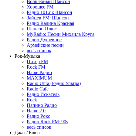
Волшебный Шансон
Хорошее FM
Радио 101.ru: Шансон
Зайцев FM: Шансон
Радио Калина Красная
Шансон Плюс
MyRadio: Песни Михаила Круга
Радио Душевное
Армейские песни
весь список
Рок-Музыка
Питер FM
Rock FM
Наше Радио
MAXIMUM
Radio Ultra (Радио Ультра)
Radio Cafe
Радио Искатель
Rock
Папино Радио
Наше 2.0
Радио Рокс
Радио Rock FM: 90s
весь список
Джаз / Блюз