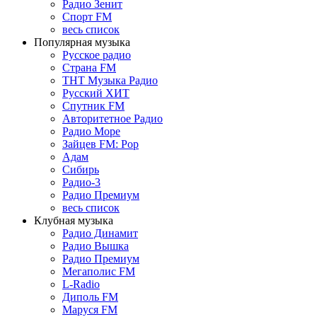
Радио Зенит
Спорт FM
весь список
Популярная музыка
Русское радио
Страна FM
ТНТ Музыка Радио
Русский ХИТ
Спутник FM
Авторитетное Радио
Радио Море
Зайцев FM: Pop
Адам
Сибирь
Радио-3
Радио Премиум
весь список
Клубная музыка
Радио Динамит
Радио Вышка
Радио Премиум
Мегаполис FM
L-Radio
Диполь FM
Маруся FM