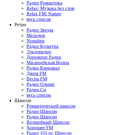
Радио Романтика
Relax: Музыка без слов
Relax FM: Nature
весь список
Ретро
Радио Звезда
Мелодия
Nostalgie
Радио Культура
Эльдорадио
Дорожное Радио
Милицейская Волна
Радио Карнавал
Джем FM
Весна FM
Радио Олимп
Радио Си
весь список
Шансон
Романтический шансон
Радио Шансон
Радио Шансон
Волшебный Шансон
Хорошее FM
Радио 101.ru: Шансон