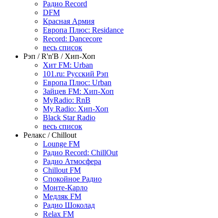
Радио Record
DFM
Красная Армия
Европа Плюс: Residance
Record: Dancecore
весь список
Рэп / R'n'B / Хип-Хоп
Хит FM: Urban
101.ru: Русский Рэп
Европа Плюс: Urban
Зайцев FM: Хип-Хоп
MyRadio: RnB
My Radio: Хип-Хоп
Black Star Radio
весь список
Релакс / Chillout
Lounge FM
Радио Record: ChillOut
Радио Атмосфера
Chillout FM
Спокойное Радио
Монте-Карло
Медляк FM
Радио Шоколад
Relax FM