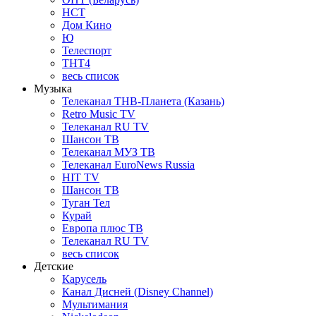
НСТ
Дом Кино
Ю
Телеспорт
ТНТ4
весь список
Музыка
Телеканал ТНВ-Планета (Казань)
Retro Music TV
Телеканал RU TV
Шансон ТВ
Телеканал МУЗ ТВ
Телеканал EuroNews Russia
HIT TV
Шансон ТВ
Туган Тел
Курай
Европа плюс ТВ
Телеканал RU TV
весь список
Детские
Карусель
Канал Дисней (Disney Channel)
Мультимания