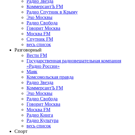
Радио Звезда
КоммерсантЪ FM
Радио Спутник в Крыму
Эхо Москвы
Радио Свобода
Говорит Москва
Москва FM
Спутник FM
весь список
Разговорный
Вести FM
Государственная радиовещательная компания
«Радио России»
Маяк
Комсомольская правда
Радио Звезда
КоммерсантЪ FM
Эхо Москвы
Радио Свобода
Говорит Москва
Москва FM
Радио Книга
Радио Культура
весь список
Спорт