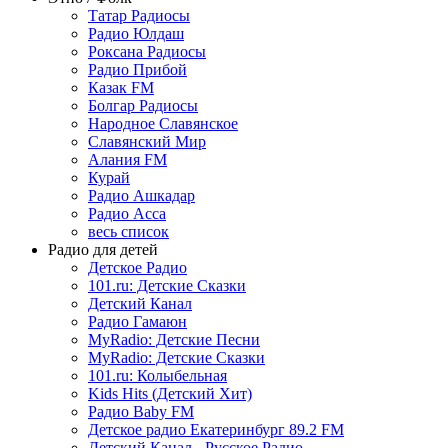
Татар Радиосы
Радио Юлдаш
Роксана Радиосы
Радио Прибой
Казак FM
Болгар Радиосы
Народное Славянское
Славянский Мир
Алания FM
Курай
Радио Ашкадар
Радио Асса
весь список
Радио для детей
Детское Радио
101.ru: Детские Сказки
Детский Канал
Радио Гамаюн
MyRadio: Детские Песни
MyRadio: Детские Сказки
101.ru: Колыбельная
Kids Hits (Детский Хит)
Радио Baby FM
Детское радио Екатеринбург 89.2 FM
Детский Канал - Русское Радио