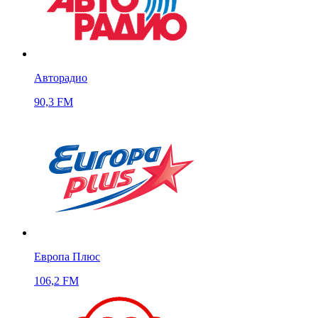
Авторадио
90,3 FM
Европа Плюс
106,2 FM