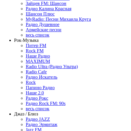
Зайцев FM: Шансон
Радио Калина Красная
Шансон Плюс
MyRadio: Песни Михаила Круга
Радио Душевное
Армейские песни
весь список
Рок-Музыка
Питер FM
Rock FM
Наше Радио
MAXIMUM
Radio Ultra (Радио Ультра)
Radio Cafe
Радио Искатель
Rock
Папино Радио
Наше 2.0
Радио Рокс
Радио Rock FM: 90s
весь список
Джаз / Блюз
Радио JAZZ
Радио Эрмитаж
Jazz FM