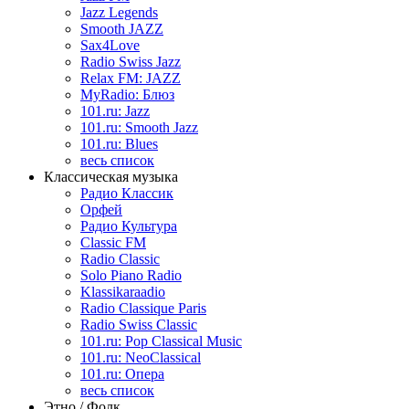
Jazz Legends
Smooth JAZZ
Sax4Love
Radio Swiss Jazz
Relax FM: JAZZ
MyRadio: Блюз
101.ru: Jazz
101.ru: Smooth Jazz
101.ru: Blues
весь список
Классическая музыка
Радио Классик
Орфей
Радио Культура
Classic FM
Radio Classic
Solo Piano Radio
Klassikaraadio
Radio Classique Paris
Radio Swiss Classic
101.ru: Pop Classical Music
101.ru: NeoClassical
101.ru: Опера
весь список
Этно / Фолк