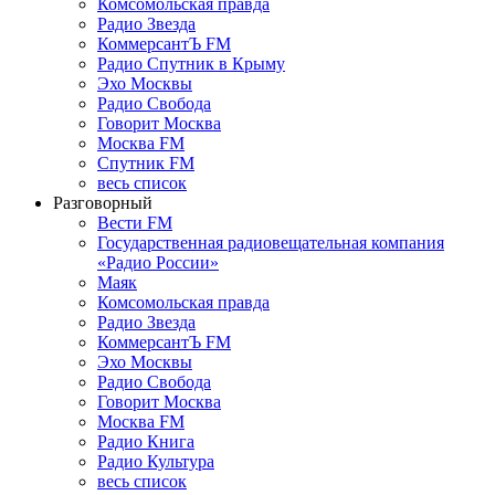
Комсомольская правда
Радио Звезда
КоммерсантЪ FM
Радио Спутник в Крыму
Эхо Москвы
Радио Свобода
Говорит Москва
Москва FM
Спутник FM
весь список
Разговорный
Вести FM
Государственная радиовещательная компания
«Радио России»
Маяк
Комсомольская правда
Радио Звезда
КоммерсантЪ FM
Эхо Москвы
Радио Свобода
Говорит Москва
Москва FM
Радио Книга
Радио Культура
весь список