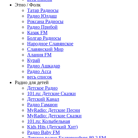
Этно / Фолк
Татар Радиосы
Радио Юлдаш
Роксана Радиосы
Радио Прибой
Казак FM
Болгар Радиосы
Народное Славянское
Славянский Мир
Алания FM
Курай
Радио Ашкадар
Радио Асса
весь список
Радио для детей
Детское Радио
101.ru: Детские Сказки
Детский Канал
Радио Гамаюн
MyRadio: Детские Песни
MyRadio: Детские Сказки
101.ru: Колыбельная
Kids Hits (Детский Хит)
Радио Baby FM
Детское радио Екатеринбург 89.2 FM