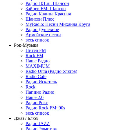
Радио 101.ru: Шансон
Зайцев FM: Шансон
Радио Калина Красная
Шансон Плюс
MyRadio: Песни Михаила Круга
Радио Душевное
Армейские песни
весь список
Рок-Музыка
Питер FM
Rock FM
Наше Радио
MAXIMUM
Radio Ultra (Радио Ультра)
Radio Cafe
Радио Искатель
Rock
Папино Радио
Наше 2.0
Радио Рокс
Радио Rock FM: 90s
весь список
Джаз / Блюз
Радио JAZZ
Радио Эрмитаж