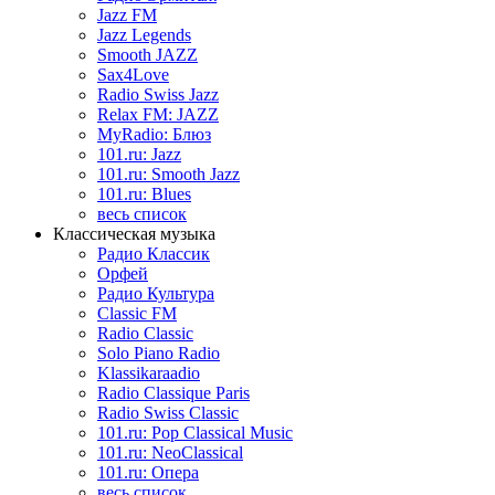
Jazz FM
Jazz Legends
Smooth JAZZ
Sax4Love
Radio Swiss Jazz
Relax FM: JAZZ
MyRadio: Блюз
101.ru: Jazz
101.ru: Smooth Jazz
101.ru: Blues
весь список
Классическая музыка
Радио Классик
Орфей
Радио Культура
Classic FM
Radio Classic
Solo Piano Radio
Klassikaraadio
Radio Classique Paris
Radio Swiss Classic
101.ru: Pop Classical Music
101.ru: NeoClassical
101.ru: Опера
весь список