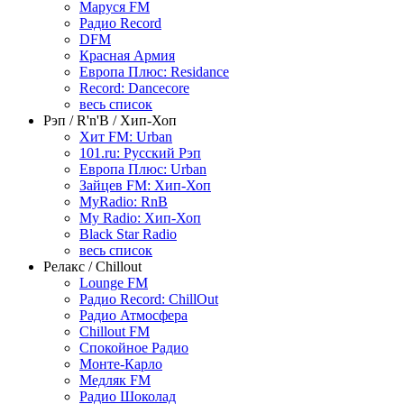
Маруся FM
Радио Record
DFM
Красная Армия
Европа Плюс: Residance
Record: Dancecore
весь список
Рэп / R'n'B / Хип-Хоп
Хит FM: Urban
101.ru: Русский Рэп
Европа Плюс: Urban
Зайцев FM: Хип-Хоп
MyRadio: RnB
My Radio: Хип-Хоп
Black Star Radio
весь список
Релакс / Chillout
Lounge FM
Радио Record: ChillOut
Радио Атмосфера
Chillout FM
Спокойное Радио
Монте-Карло
Медляк FM
Радио Шоколад