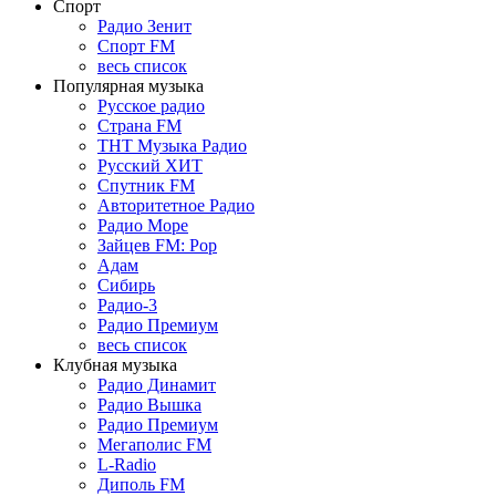
Спорт
Радио Зенит
Спорт FM
весь список
Популярная музыка
Русское радио
Страна FM
ТНТ Музыка Радио
Русский ХИТ
Спутник FM
Авторитетное Радио
Радио Море
Зайцев FM: Pop
Адам
Сибирь
Радио-3
Радио Премиум
весь список
Клубная музыка
Радио Динамит
Радио Вышка
Радио Премиум
Мегаполис FM
L-Radio
Диполь FM