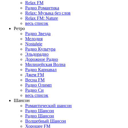
Relax FM
Радио Романтика
Relax: Музыка без слов
Relax FM: Nature
весь список
Ретро
Радио Звезда
Мелодия
Nostalgie
Радио Культура
Эльдорадио
Дорожное Радио
Милицейская Волна
Радио Карнавал
Джем FM
Весна FM
Радио Олимп
Радио Си
весь список
Шансон
Романтический шансон
Радио Шансон
Радио Шансон
Волшебный Шансон
Хорошее FM