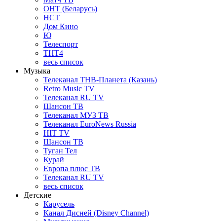
ОНТ (Беларусь)
НСТ
Дом Кино
Ю
Телеспорт
ТНТ4
весь список
Музыка
Телеканал ТНВ-Планета (Казань)
Retro Music TV
Телеканал RU TV
Шансон ТВ
Телеканал МУЗ ТВ
Телеканал EuroNews Russia
HIT TV
Шансон ТВ
Туган Тел
Курай
Европа плюс ТВ
Телеканал RU TV
весь список
Детские
Карусель
Канал Дисней (Disney Channel)