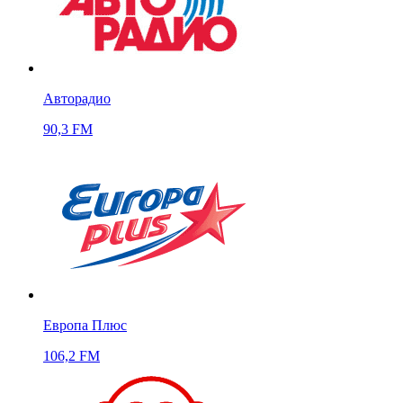
Авторадио
90,3 FM
Европа Плюс
106,2 FM