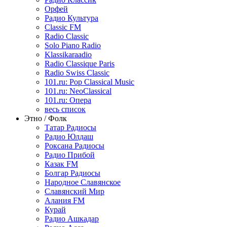
Орфей
Радио Культура
Classic FM
Radio Classic
Solo Piano Radio
Klassikaraadio
Radio Classique Paris
Radio Swiss Classic
101.ru: Pop Classical Music
101.ru: NeoClassical
101.ru: Опера
весь список
Этно / Фолк
Татар Радиосы
Радио Юлдаш
Роксана Радиосы
Радио Прибой
Казак FM
Болгар Радиосы
Народное Славянское
Славянский Мир
Алания FM
Курай
Радио Ашкадар