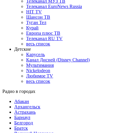
Телеканал МУЗ ТВ
Телеканал EuroNews Russia
HIT TV
Шансон ТВ
Туган Тел
Курай
Европа плюс ТВ
Телеканал RU TV
весь список
Детские
Карусель
Канал Дисней (Disney Channel)
Мультимания
Nickelodeon
Любимое TV
весь список
Радио в городах
Абакан
Архангельск
Астрахань
Барнаул
Белгород
Братск