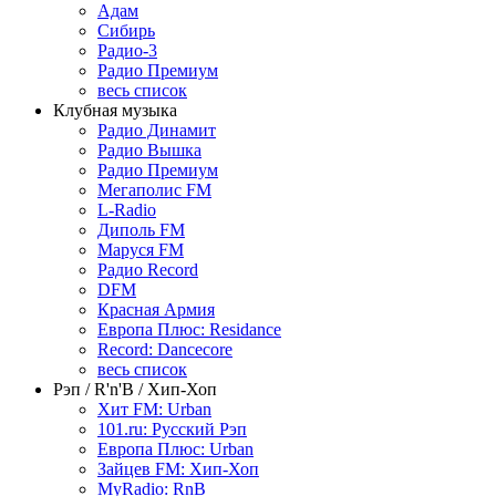
Адам
Сибирь
Радио-3
Радио Премиум
весь список
Клубная музыка
Радио Динамит
Радио Вышка
Радио Премиум
Мегаполис FM
L-Radio
Диполь FM
Маруся FM
Радио Record
DFM
Красная Армия
Европа Плюс: Residance
Record: Dancecore
весь список
Рэп / R'n'B / Хип-Хоп
Хит FM: Urban
101.ru: Русский Рэп
Европа Плюс: Urban
Зайцев FM: Хип-Хоп
MyRadio: RnB