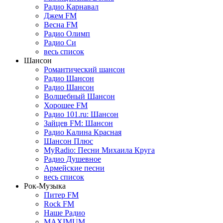
Радио Карнавал
Джем FM
Весна FM
Радио Олимп
Радио Си
весь список
Шансон
Романтический шансон
Радио Шансон
Радио Шансон
Волшебный Шансон
Хорошее FM
Радио 101.ru: Шансон
Зайцев FM: Шансон
Радио Калина Красная
Шансон Плюс
MyRadio: Песни Михаила Круга
Радио Душевное
Армейские песни
весь список
Рок-Музыка
Питер FM
Rock FM
Наше Радио
MAXIMUM