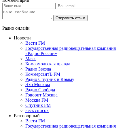
Комментарии
Отправить отзыв
Радио онлайн
Новости
Вести FM
Государственная радиовещательная компания
«Радио России»
Маяк
Комсомольская правда
Радио Звезда
КоммерсантЪ FM
Радио Спутник в Крыму
Эхо Москвы
Радио Свобода
Говорит Москва
Москва FM
Спутник FM
весь список
Разговорный
Вести FM
Государственная радиовещательная компания