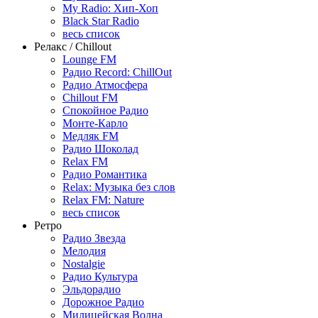
My Radio: Хип-Хоп
Black Star Radio
весь список
Релакс / Chillout
Lounge FM
Радио Record: ChillOut
Радио Атмосфера
Chillout FM
Спокойное Радио
Монте-Карло
Медляк FM
Радио Шоколад
Relax FM
Радио Романтика
Relax: Музыка без слов
Relax FM: Nature
весь список
Ретро
Радио Звезда
Мелодия
Nostalgie
Радио Культура
Эльдорадио
Дорожное Радио
Милицейская Волна