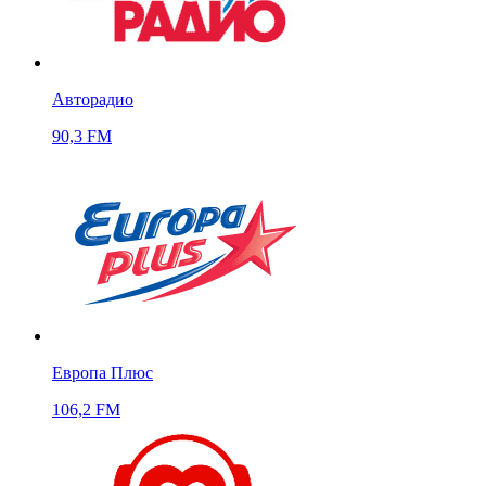
Авторадио
90,3 FM
Европа Плюс
106,2 FM