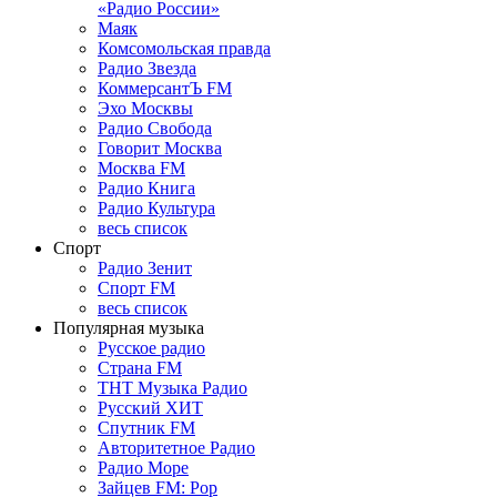
«Радио России»
Маяк
Комсомольская правда
Радио Звезда
КоммерсантЪ FM
Эхо Москвы
Радио Свобода
Говорит Москва
Москва FM
Радио Книга
Радио Культура
весь список
Спорт
Радио Зенит
Спорт FM
весь список
Популярная музыка
Русское радио
Страна FM
ТНТ Музыка Радио
Русский ХИТ
Спутник FM
Авторитетное Радио
Радио Море
Зайцев FM: Pop