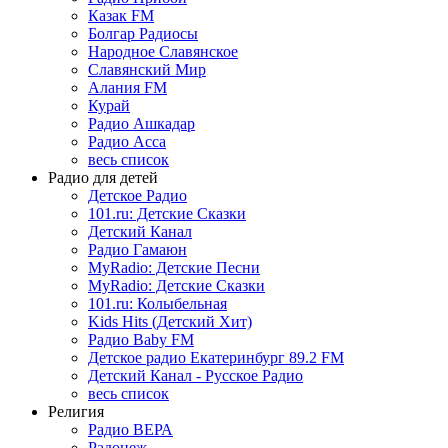
Казак FM
Болгар Радиосы
Народное Славянское
Славянский Мир
Алания FM
Курай
Радио Ашкадар
Радио Асса
весь список
Радио для детей
Детское Радио
101.ru: Детские Сказки
Детский Канал
Радио Гамаюн
MyRadio: Детские Песни
MyRadio: Детские Сказки
101.ru: Колыбельная
Kids Hits (Детский Хит)
Радио Baby FM
Детское радио Екатеринбург 89.2 FM
Детский Канал - Русское Радио
весь список
Религия
Радио ВЕРА
Радонеж