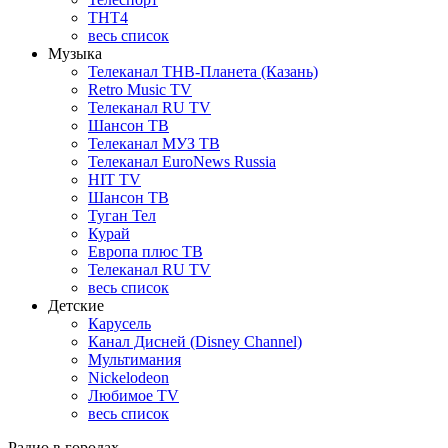
ТНТ4
весь список
Музыка
Телеканал ТНВ-Планета (Казань)
Retro Music TV
Телеканал RU TV
Шансон ТВ
Телеканал МУЗ ТВ
Телеканал EuroNews Russia
HIT TV
Шансон ТВ
Туган Тел
Курай
Европа плюс ТВ
Телеканал RU TV
весь список
Детские
Карусель
Канал Дисней (Disney Channel)
Мультимания
Nickelodeon
Любимое TV
весь список
Радио в городах