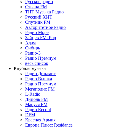
Русское радио
Страна FM
ТНТ Музыка Радио
Русский ХИТ
Спутник FM
Авторитетное Радио
Радио Море
Зайцев FM: Pop
Адам
Сибирь
Радио-3
Радио Премиум
весь список
Клубная музыка
Радио Динамит
Радио Вышка
Радио Премиум
Мегаполис FM
L-Radio
Диполь FM
Маруся FM
Радио Record
DFM
Красная Армия
Европа Плюс: Residance