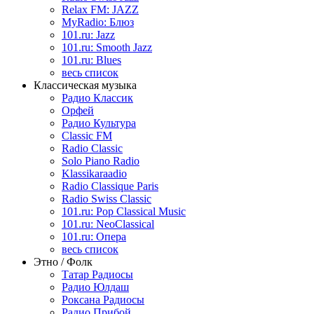
Relax FM: JAZZ
MyRadio: Блюз
101.ru: Jazz
101.ru: Smooth Jazz
101.ru: Blues
весь список
Классическая музыка
Радио Классик
Орфей
Радио Культура
Classic FM
Radio Classic
Solo Piano Radio
Klassikaraadio
Radio Classique Paris
Radio Swiss Classic
101.ru: Pop Classical Music
101.ru: NeoClassical
101.ru: Опера
весь список
Этно / Фолк
Татар Радиосы
Радио Юлдаш
Роксана Радиосы
Радио Прибой