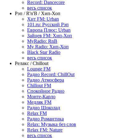
Record: Dancecore
весь список
Рэп / R'n'B / Хип-Хоп
Хит FM: Urban
101.ru: Русский Рэп
Европа Плюс: Urban
Зайцев FM: Хип-Хоп
MyRadio: RnB
My Radio: Хип-Хоп
Black Star Radio
весь список
Релакс / Chillout
Lounge FM
Радио Record: ChillOut
Радио Атмосфера
Chillout FM
Спокойное Радио
Монте-Карло
Медляк FM
Радио Шоколад
Relax FM
Радио Романтика
Relax: Музыка без слов
Relax FM: Nature
весь список