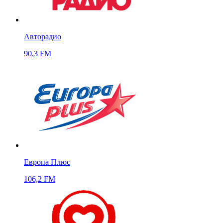
Авторадио
90,3 FM
Европа Плюс
106,2 FM