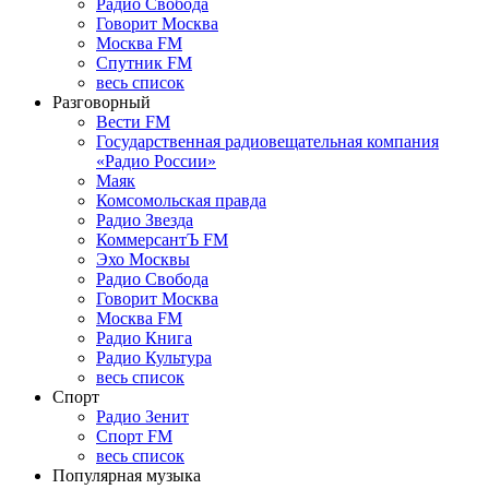
Радио Свобода
Говорит Москва
Москва FM
Спутник FM
весь список
Разговорный
Вести FM
Государственная радиовещательная компания
«Радио России»
Маяк
Комсомольская правда
Радио Звезда
КоммерсантЪ FM
Эхо Москвы
Радио Свобода
Говорит Москва
Москва FM
Радио Книга
Радио Культура
весь список
Спорт
Радио Зенит
Спорт FM
весь список
Популярная музыка