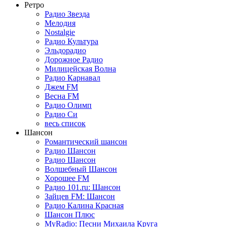
Ретро
Радио Звезда
Мелодия
Nostalgie
Радио Культура
Эльдорадио
Дорожное Радио
Милицейская Волна
Радио Карнавал
Джем FM
Весна FM
Радио Олимп
Радио Си
весь список
Шансон
Романтический шансон
Радио Шансон
Радио Шансон
Волшебный Шансон
Хорошее FM
Радио 101.ru: Шансон
Зайцев FM: Шансон
Радио Калина Красная
Шансон Плюс
MyRadio: Песни Михаила Круга