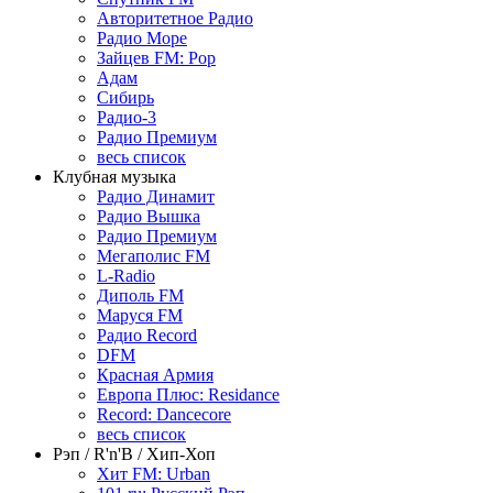
Авторитетное Радио
Радио Море
Зайцев FM: Pop
Адам
Сибирь
Радио-3
Радио Премиум
весь список
Клубная музыка
Радио Динамит
Радио Вышка
Радио Премиум
Мегаполис FM
L-Radio
Диполь FM
Маруся FM
Радио Record
DFM
Красная Армия
Европа Плюс: Residance
Record: Dancecore
весь список
Рэп / R'n'B / Хип-Хоп
Хит FM: Urban