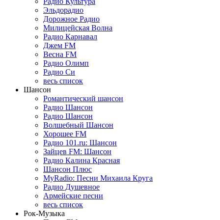
Радио Культура
Эльдорадио
Дорожное Радио
Милицейская Волна
Радио Карнавал
Джем FM
Весна FM
Радио Олимп
Радио Си
весь список
Шансон
Романтический шансон
Радио Шансон
Радио Шансон
Волшебный Шансон
Хорошее FM
Радио 101.ru: Шансон
Зайцев FM: Шансон
Радио Калина Красная
Шансон Плюс
MyRadio: Песни Михаила Круга
Радио Душевное
Армейские песни
весь список
Рок-Музыка