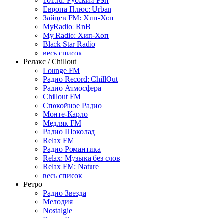
101.ru: Русский Рэп
Европа Плюс: Urban
Зайцев FM: Хип-Хоп
MyRadio: RnB
My Radio: Хип-Хоп
Black Star Radio
весь список
Релакс / Chillout
Lounge FM
Радио Record: ChillOut
Радио Атмосфера
Chillout FM
Спокойное Радио
Монте-Карло
Медляк FM
Радио Шоколад
Relax FM
Радио Романтика
Relax: Музыка без слов
Relax FM: Nature
весь список
Ретро
Радио Звезда
Мелодия
Nostalgie