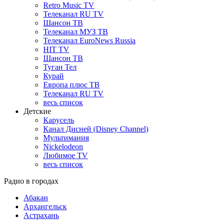
Retro Music TV
Телеканал RU TV
Шансон ТВ
Телеканал МУЗ ТВ
Телеканал EuroNews Russia
HIT TV
Шансон ТВ
Туган Тел
Курай
Европа плюс ТВ
Телеканал RU TV
весь список
Детские
Карусель
Канал Дисней (Disney Channel)
Мультимания
Nickelodeon
Любимое TV
весь список
Радио в городах
Абакан
Архангельск
Астрахань