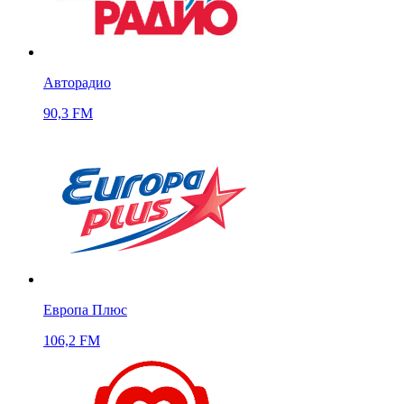
Авторадио
90,3 FM
Европа Плюс
106,2 FM