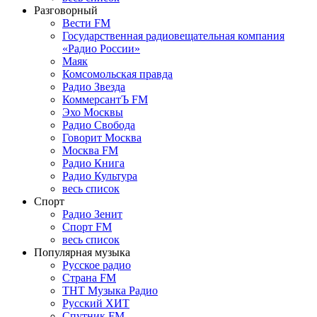
Разговорный
Вести FM
Государственная радиовещательная компания
«Радио России»
Маяк
Комсомольская правда
Радио Звезда
КоммерсантЪ FM
Эхо Москвы
Радио Свобода
Говорит Москва
Москва FM
Радио Книга
Радио Культура
весь список
Спорт
Радио Зенит
Спорт FM
весь список
Популярная музыка
Русское радио
Страна FM
ТНТ Музыка Радио
Русский ХИТ
Спутник FM