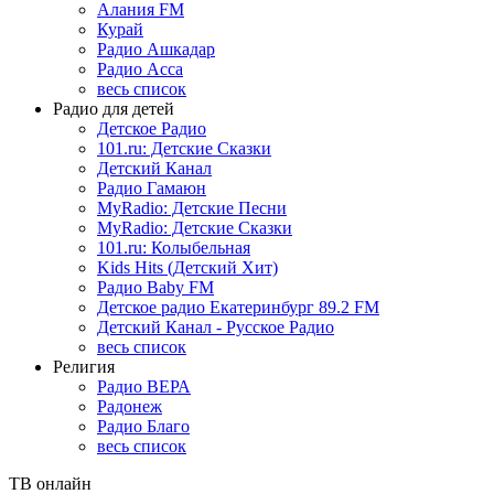
Алания FM
Курай
Радио Ашкадар
Радио Асса
весь список
Радио для детей
Детское Радио
101.ru: Детские Сказки
Детский Канал
Радио Гамаюн
MyRadio: Детские Песни
MyRadio: Детские Сказки
101.ru: Колыбельная
Kids Hits (Детский Хит)
Радио Baby FM
Детское радио Екатеринбург 89.2 FM
Детский Канал - Русское Радио
весь список
Религия
Радио ВЕРА
Радонеж
Радио Благо
весь список
ТВ онлайн