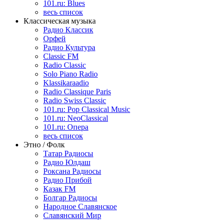
101.ru: Blues
весь список
Классическая музыка
Радио Классик
Орфей
Радио Культура
Classic FM
Radio Classic
Solo Piano Radio
Klassikaraadio
Radio Classique Paris
Radio Swiss Classic
101.ru: Pop Classical Music
101.ru: NeoClassical
101.ru: Опера
весь список
Этно / Фолк
Татар Радиосы
Радио Юлдаш
Роксана Радиосы
Радио Прибой
Казак FM
Болгар Радиосы
Народное Славянское
Славянский Мир