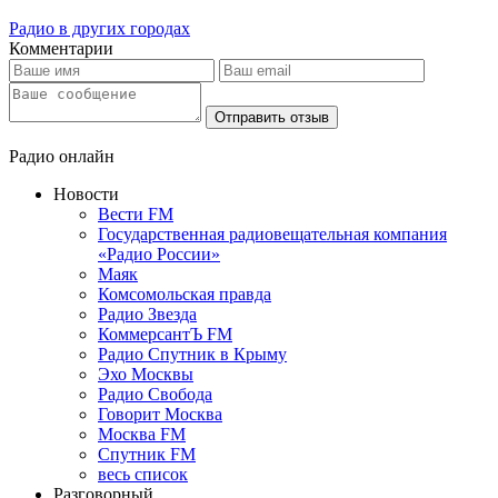
Радио в других городах
Комментарии
Отправить отзыв
Радио онлайн
Новости
Вести FM
Государственная радиовещательная компания
«Радио России»
Маяк
Комсомольская правда
Радио Звезда
КоммерсантЪ FM
Радио Спутник в Крыму
Эхо Москвы
Радио Свобода
Говорит Москва
Москва FM
Спутник FM
весь список
Разговорный