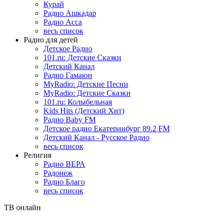
Курай
Радио Ашкадар
Радио Асса
весь список
Радио для детей
Детское Радио
101.ru: Детские Сказки
Детский Канал
Радио Гамаюн
MyRadio: Детские Песни
MyRadio: Детские Сказки
101.ru: Колыбельная
Kids Hits (Детский Хит)
Радио Baby FM
Детское радио Екатеринбург 89.2 FM
Детский Канал - Русское Радио
весь список
Религия
Радио ВЕРА
Радонеж
Радио Благо
весь список
ТВ онлайн