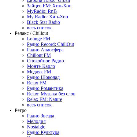
Европа Плюс: Urban
Зайцев FM: Хип-Хоп
MyRadio: RnB
My Radio: Хип-Хоп
Black Star Radio
весь список
Релакс / Chillout
Lounge FM
Радио Record: ChillOut
Радио Атмосфера
Chillout FM
Спокойное Радио
Монте-Карло
Медляк FM
Радио Шоколад
Relax FM
Радио Романтика
Relax: Музыка без слов
Relax FM: Nature
весь список
Ретро
Радио Звезда
Мелодия
Nostalgie
Радио Культура