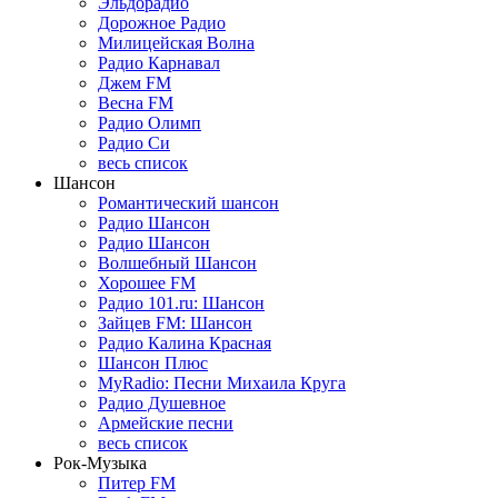
Эльдорадио
Дорожное Радио
Милицейская Волна
Радио Карнавал
Джем FM
Весна FM
Радио Олимп
Радио Си
весь список
Шансон
Романтический шансон
Радио Шансон
Радио Шансон
Волшебный Шансон
Хорошее FM
Радио 101.ru: Шансон
Зайцев FM: Шансон
Радио Калина Красная
Шансон Плюс
MyRadio: Песни Михаила Круга
Радио Душевное
Армейские песни
весь список
Рок-Музыка
Питер FM