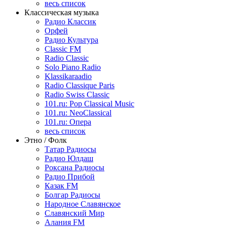
весь список
Классическая музыка
Радио Классик
Орфей
Радио Культура
Classic FM
Radio Classic
Solo Piano Radio
Klassikaraadio
Radio Classique Paris
Radio Swiss Classic
101.ru: Pop Classical Music
101.ru: NeoClassical
101.ru: Опера
весь список
Этно / Фолк
Татар Радиосы
Радио Юлдаш
Роксана Радиосы
Радио Прибой
Казак FM
Болгар Радиосы
Народное Славянское
Славянский Мир
Алания FM