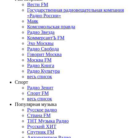
Вести FM
Государственная радиовещательная компания
«Радио России»
Маяк
Комсомольская правда
Радио Звезда
КоммерсантЪ FM
Эхо Москвы
Радио Свобода
Говорит Москва
Москва FM
Радио Книга
Радио Культура
весь список
Спорт
Радио Зенит
Спорт FM
весь список
Популярная музыка
Русское радио
Страна FM
ТНТ Музыка Радио
Русский ХИТ
Спутник FM
Авторитетное Радио