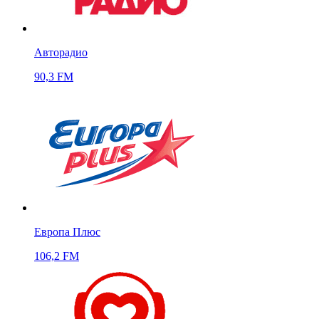
Авторадио
90,3 FM
Европа Плюс
106,2 FM