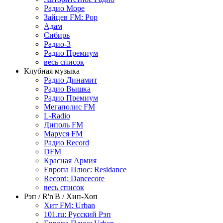
Радио Море
Зайцев FM: Pop
Адам
Сибирь
Радио-3
Радио Премиум
весь список
Клубная музыка
Радио Динамит
Радио Вышка
Радио Премиум
Мегаполис FM
L-Radio
Диполь FM
Маруся FM
Радио Record
DFM
Красная Армия
Европа Плюс: Residance
Record: Dancecore
весь список
Рэп / R'n'B / Хип-Хоп
Хит FM: Urban
101.ru: Русский Рэп