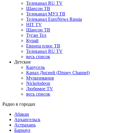
Телеканал RU TV
Шансон ТВ
Телеканал МУЗ ТВ
Телеканал EuroNews Russia
HIT TV
Шансон ТВ
Туган Тел
Курай
Европа плюс ТВ
Телеканал RU TV
весь список
Детские
Карусель
Канал Дисней (Disney Channel)
Мультимания
Nickelodeon
Любимое TV
весь список
Радио в городах
Абакан
Архангельск
Астрахань
Барнаул